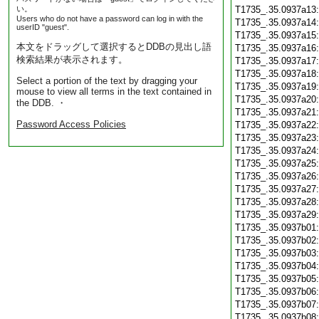
い。
T1735_.35.0937a13
Users who do not have a password can log in with the
T1735_.35.0937a14
userID "guest".
T1735_.35.0937a15
本文をドラッグして選択するとDDBの見出し語
T1735_.35.0937a16
検索結果が表示されます。
T1735_.35.0937a17
T1735_.35.0937a18
Select a portion of the text by dragging your
T1735_.35.0937a19
mouse to view all terms in the text contained in
T1735_.35.0937a20
the DDB. ・
T1735_.35.0937a21
Password Access Policies
T1735_.35.0937a22
T1735_.35.0937a23
T1735_.35.0937a24
T1735_.35.0937a25
T1735_.35.0937a26
T1735_.35.0937a27
T1735_.35.0937a28
T1735_.35.0937a29
T1735_.35.0937b01
T1735_.35.0937b02
T1735_.35.0937b03
T1735_.35.0937b04
T1735_.35.0937b05
T1735_.35.0937b06
T1735_.35.0937b07
T1735_.35.0937b08