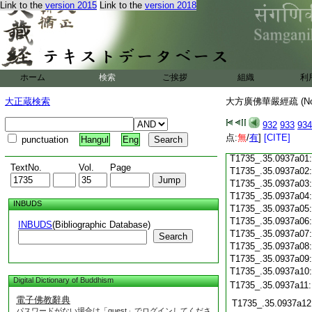
Link to the
version 2015
Link to the
version 2018
T1735_.35.0936c18
T1735_.35.0936c19
T1735_.35.0936c20
T1735_.35.0936c21
T1735_.35.0936c22
T1735_.35.0936c23
ホーム
検索
ご挨拶
組織
利
T1735_.35.0936c24
T1735_.35.0936c25
大正蔵検索
大方廣佛華嚴經疏 (N
T1735_.35.0936c26
T1735_.35.0936c27
932
933
934
T1735_.35.0936c28
点:
無
/
有
]
[CITE]
punctuation
Hangul
Eng
T1735_.35.0936c29
T1735_.35.0937a01
TextNo.
Vol.
Page
T1735_.35.0937a02
T1735_.35.0937a03
T1735_.35.0937a04
INBUDS
T1735_.35.0937a05
T1735_.35.0937a06
INBUDS
(Bibliographic Database)
T1735_.35.0937a07
Search
T1735_.35.0937a08
T1735_.35.0937a09
T1735_.35.0937a10
Digital Dictionary of Buddhism
T1735_.35.0937a11
電子佛教辭典
T1735_.35.0937a12
パスワードがない場合は「guest」でログインしてくださ