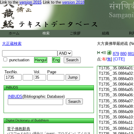
Link to the
version 2015
Link to the
version 2018
T1735_.35.0883c18
T1735_.35.0883c19
T1735_.35.0883c20
T1735_.35.0883c21
T1735_.35.0883c22
T1735_.35.0883c23
ホーム
検索
ご挨拶
組織
利
T1735_.35.0883c24
T1735_.35.0883c25
大正蔵検索
大方廣佛華嚴經疏 (N
T1735_.35.0883c26
T1735_.35.0883c27
879
880
881
T1735_.35.0883c28
点:
有
/
無
]
[CITE]
punctuation
Hangul
Eng
T1735_.35.0883c29
T1735_.35.0884a01
TextNo.
Vol.
Page
T1735_.35.0884a02
T1735_.35.0884a03
T1735_.35.0884a04
INBUDS
T1735_.35.0884a05
T1735_.35.0884a06
INBUDS
(Bibliographic Database)
T1735_.35.0884a07
Search
T1735_.35.0884a08
T1735_.35.0884a09
T1735_.35.0884a10
Digital Dictionary of Buddhism
T1735_.35.0884a11
T1735_.35.0884a12
電子佛教辭典
パスワードがない場合は「guest」でログインしてくださ
T1735_.35.0884a13