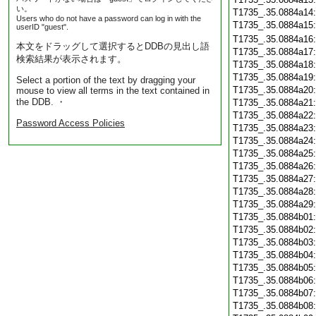
い。
T1735_.35.0884a14
Users who do not have a password can log in with the
T1735_.35.0884a15
userID "guest".
T1735_.35.0884a16
本文をドラッグして選択するとDDBの見出し語
T1735_.35.0884a17
検索結果が表示されます。
T1735_.35.0884a18
T1735_.35.0884a19
Select a portion of the text by dragging your
T1735_.35.0884a20
mouse to view all terms in the text contained in
the DDB. ・
T1735_.35.0884a21
T1735_.35.0884a22
Password Access Policies
T1735_.35.0884a23
T1735_.35.0884a24
T1735_.35.0884a25
T1735_.35.0884a26
T1735_.35.0884a27
T1735_.35.0884a28
T1735_.35.0884a29
T1735_.35.0884b01
T1735_.35.0884b02
T1735_.35.0884b03
T1735_.35.0884b04
T1735_.35.0884b05
T1735_.35.0884b06
T1735_.35.0884b07
T1735_.35.0884b08