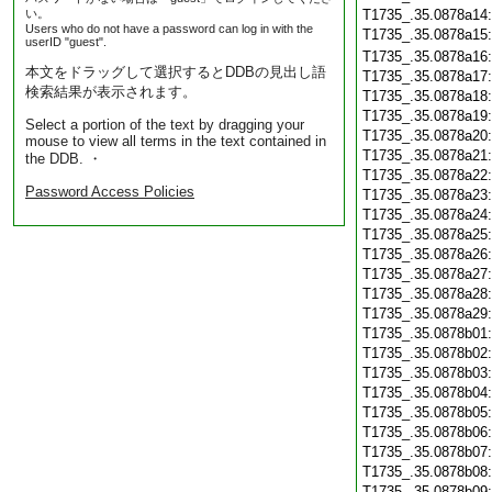
い。
T1735_.35.0878a14
Users who do not have a password can log in with the
T1735_.35.0878a15
userID "guest".
T1735_.35.0878a16
本文をドラッグして選択するとDDBの見出し語
T1735_.35.0878a17
検索結果が表示されます。
T1735_.35.0878a18
T1735_.35.0878a19
Select a portion of the text by dragging your
T1735_.35.0878a20
mouse to view all terms in the text contained in
T1735_.35.0878a21
the DDB. ・
T1735_.35.0878a22
Password Access Policies
T1735_.35.0878a23
T1735_.35.0878a24
T1735_.35.0878a25
T1735_.35.0878a26
T1735_.35.0878a27
T1735_.35.0878a28
T1735_.35.0878a29
T1735_.35.0878b01
T1735_.35.0878b02
T1735_.35.0878b03
T1735_.35.0878b04
T1735_.35.0878b05
T1735_.35.0878b06
T1735_.35.0878b07
T1735_.35.0878b08
T1735_.35.0878b09