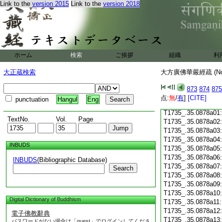
Link to the
version 2015
Link to the
version 2018
T1735_.35.0877c18
T1735_.35.0877c19
T1735_.35.0877c20
T1735_.35.0877c21
T1735_.35.0877c22
T1735_.35.0877c23
ホーム
検索
ご挨拶
組織
利
T1735_.35.0877c24
T1735_.35.0877c25
大正蔵検索
大方廣佛華嚴經疏 (N
T1735_.35.0877c26
T1735_.35.0877c27
873
874
875
T1735_.35.0877c28
点:
無
/
有
]
[CITE]
punctuation
Hangul
Eng
T1735_.35.0877c29
T1735_.35.0878a01
TextNo.
Vol.
Page
T1735_.35.0878a02
T1735_.35.0878a03
T1735_.35.0878a04
INBUDS
T1735_.35.0878a05
T1735_.35.0878a06
INBUDS
(Bibliographic Database)
T1735_.35.0878a07
Search
T1735_.35.0878a08
T1735_.35.0878a09
T1735_.35.0878a10
Digital Dictionary of Buddhism
T1735_.35.0878a11
T1735_.35.0878a12
電子佛教辭典
T1735_.35.0878a13
パスワードがない場合は「guest」でログインしてくださ