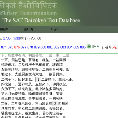
:
命。即犯四重禁作五逆罪。此四至惡猶有
:
佛性。亦爲饒益令離苦集。後佛子如來下。
:
廣顯中二。先能益光後所益衆。今初二。先
:
列十光。後結分齊。今初。十中初三成二莊
:
嚴慧中二句。一普照事。一照淨理。次三成
:
三慧。初二成聞慧。後一成思修。後四成四
用条件
使い方
English
:
智。大圓鏡智。無住普照故。平等性智。絶戲
:
論故。妙觀察智。隨應演故。成所作智。嚴土
o.
1735_
澄觀
撰 ) in Vol. 00
:
化生故。佛子下結數分齊。以日有千光
:
故。結云千實乃無數。五百照下者。五位自
874
875
876
877
878
879
880
881
882
883
884
885
886
[行番号:
有
/
:
分行。五百照上者。五位勝進行。二其菩薩
:
下。所益中有四。初益菩薩。二益二乘。三益
:
生盲。四益惡趣。菩薩有二種益。一益圓機
:
頓證佛境。二益權機令熟權趣實。諸處謂
:
五眼等諸地。謂種性地等。二乘生盲可知。四
:
地獄下。光益惡趣文有六段。一拔苦與樂。
:
二佛子下。因起邪見。
1
二是時下。慈音示正。
:
四彼諸下。迴邪報恩。五如來下。佛與授記。
:
六佛子下。結光利益。此中諸益多同隨好。
:
第六月光奇特喩。喩佛圓迴等住身。謂等
:
住三世無増減故。合中四法者。一圓智映
:
二乘。二常身示延促。三由器見有
2
四無所
:
見無向背。初及後二皆圓迴義。菩提器者。
:
堪受菩提之人。覩意生身。若心海澄清妄
:
念都寂。則眞見佛矣。第七梵王普現喩。喩