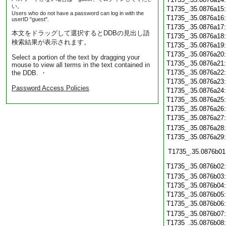
い。
T1735_.35.0876a15
Users who do not have a password can log in with the
T1735_.35.0876a16
userID "guest".
T1735_.35.0876a17
本文をドラッグして選択するとDDBの見出し語
T1735_.35.0876a18
検索結果が表示されます。
T1735_.35.0876a19
T1735_.35.0876a20
Select a portion of the text by dragging your
T1735_.35.0876a21
mouse to view all terms in the text contained in
T1735_.35.0876a22
the DDB. ・
T1735_.35.0876a23
Password Access Policies
T1735_.35.0876a24
T1735_.35.0876a25
T1735_.35.0876a26
T1735_.35.0876a27
T1735_.35.0876a28
T1735_.35.0876a29
T1735_.35.0876b01
T1735_.35.0876b02
T1735_.35.0876b03
T1735_.35.0876b04
T1735_.35.0876b05
T1735_.35.0876b06
T1735_.35.0876b07
T1735_.35.0876b08