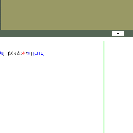
無
] [返り点:
有
/
無
]
[CITE]