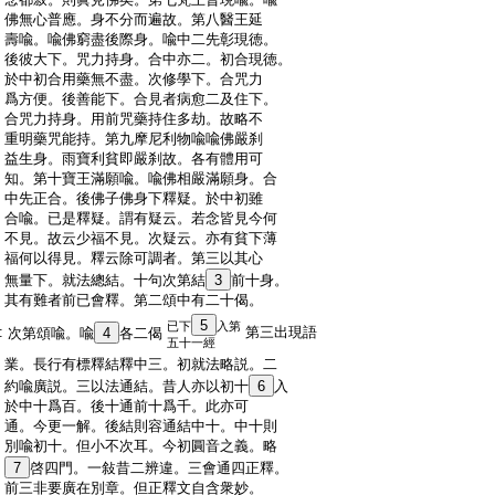
:
佛無心普應。身不分而遍故。第八醫王延
:
壽喩。喩佛窮盡後際身。喩中二先彰現徳。
:
後彼大下。咒力持身。合中亦二。初合現徳。
:
於中初合用藥無不盡。次修學下。合咒力
:
爲方便。後善能下。合見者病愈二及住下。
:
合咒力持身。用前咒藥持住多劫。故略不
:
重明藥咒能持。第九摩尼利物喩喩佛嚴刹
:
益生身。雨寶利貧即嚴刹故。各有體用可
:
知。第十寶王滿願喩。喩佛相嚴滿願身。合
:
中先正合。後佛子佛身下釋疑。於中初雖
:
合喩。已是釋疑。謂有疑云。若念皆見今何
:
不見。故云少福不見。次疑云。亦有貧下薄
:
福何以得見。釋云除可調者。第三以其心
:
無量下。就法總結。十句次第結
3
前十身。
:
其有難者前已會釋。第二頌中有二十偈。
5
已下
入第
:
第三出現語
次第頌喩。喩
4
各二偈
五十一經
:
業。長行有標釋結釋中三。初就法略説。二
:
約喩廣説。三以法通結。昔人亦以初十
6
入
:
於中十爲百。後十通前十爲千。此亦可
:
通。今更一解。後結則容通結中十。中十則
:
別喩初十。但小不次耳。今初圓音之義。略
:
7
啓四門。一敍昔二辨違。三會通四正釋。
:
前三非要廣在別章。但正釋文自含衆妙。