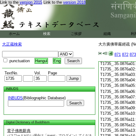
Link to the
version 2015
Link to the
version 2018
T1735_.35.0875c19
T1735_.35.0875c20
T1735_.35.0875c21
T1735_.35.0875c22
T1735_.35.0875c23
T1735_.35.0875c24
ホーム
検索
ご挨拶
組織
利
T1735_.35.0875c25
T1735_.35.0875c26
大正蔵検索
大方廣佛華嚴經疏 (N
T1735_.35.0875c27
T1735_.35.0875c28
871
872
873
T1735_.35.0875c29
punctuation
Hangul
Eng
T1735_.35.0876a01
T1735_.35.0876a02
TextNo.
Vol.
Page
T1735_.35.0876a03
T1735_.35.0876a04
T1735_.35.0876a05
INBUDS
T1735_.35.0876a06
T1735_.35.0876a07
INBUDS
(Bibliographic Database)
T1735_.35.0876a08
Search
T1735_.35.0876a09
T1735_.35.0876a10
T1735_.35.0876a11
Digital Dictionary of Buddhism
T1735_.35.0876a12
T1735_.35.0876a13
電子佛教辭典
パスワードがない場合は「guest」でログインしてくださ
T1735_.35.0876a14