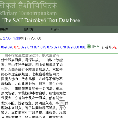
:
攝後。一治一切治也。説有前後得即一時。
:
今初分二。先標擧勸修。後何等下徴列及
:
結。於中十法攝爲五對。辨五種修。初二約
:
人明謙敬修。敬上愛下故。次二約法明眞
:
正修。順教知事故。次二約心行明廣大修。
:
樂大行堅大心故。次二約智明増勝修。内
用条件
使い方
English
:
入果智外起勝辨故。後二約悲願明長時
:
修。衆生無盡悲化不疲。世界無邊願住不著
o.
1735_
澄觀
撰 ) in Vol. 00
:
故。第
7
二清淨者。依前正修行。時成離染
:
故。文中二。初躡前起後。後徴數列名。下
869
870
871
872
873
874
875
876
877
878
879
880
881
[行番号:
有
/
:
皆倣此。例中十句次第。從前十句而成。
:
一由不捨衆生故達深法淨。以衆生皆有
:
佛性即妄而眞。爲深法故。二由敬上故能
:
近。三由不謗故能護。四由知無盡故了如
:
空。五由菩薩行不離法界故深入。六知菩
:
提心等虚空故無邊。七觀察菩薩皆同此
:
觀能入佛力。故名爲根。八精修不懈故不
:
著劫數。九由化無厭故。觀三世衆生化未
:
化等。十由願住世界能修一切佛法。第三
:
廣大智者。垢染既拂本智自明。稱性相知故
:
云廣大。亦從前十及次十而成。然有開合
:
恐煩不配。説者隨宜。第四普入者。事
1
隋
:
理融本來即入。智了法爾無境不通故。身心
:
皆入。亦從前三生可以意得。非根者。境識
:
及理皆非根也。第五勝妙心者。由前知法