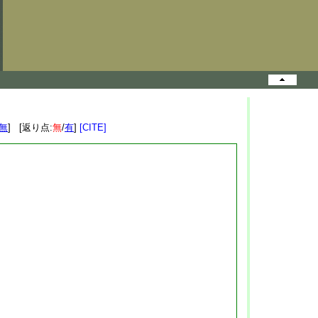
無
] [返り点:
無
/
有
]
[CITE]