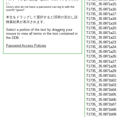
い。
T1735_.35.0871a15
Users who do not have a password can log in with the
T1735_.35.0871a16
userID "guest".
T1735_.35.0871a17
本文をドラッグして選択するとDDBの見出し語
T1735_.35.0871a18
検索結果が表示されます。
T1735_.35.0871a19
T1735_.35.0871a20
Select a portion of the text by dragging your
T1735_.35.0871a21
mouse to view all terms in the text contained in
T1735_.35.0871a22
the DDB. ・
T1735_.35.0871a23
Password Access Policies
T1735_.35.0871a24
T1735_.35.0871a25
T1735_.35.0871a26
T1735_.35.0871a27
T1735_.35.0871a28
T1735_.35.0871a29
T1735_.35.0871b01
T1735_.35.0871b02
T1735_.35.0871b03
T1735_.35.0871b04
T1735_.35.0871b05
T1735_.35.0871b06
T1735_.35.0871b07
T1735_.35.0871b08
T1735_.35.0871b09