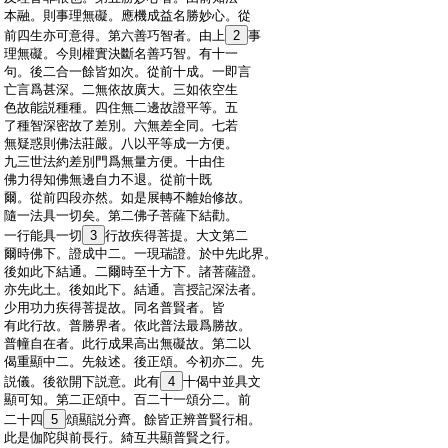
:
本融。則事理無礙。應機成益名勝妙心。從
:
前四生亦可意得。第六善巧智者。由上
2
事
:
理無礙。今則權實決斷名善巧智。有十一
:
句。後二合一餘皆如次。從前十成。一即言
:
亡言爲甚深。二無依故廣大。三如依空生
:
色故能説種種。四住無二邊故證平等。五
:
了種智深密故了差別。六無差全同。七若
:
無疑惑則佛法莊嚴。八以平等成一方便。
:
九三世法約差別門爲無量方便。十由住
:
佛力得知佛無邊自力不退。從前十既
:
爾。從前四段亦然。如是展轉不離始修故。
:
隨一法具一切矣。第二佛子菩薩下結勸。
:
一行能具一切
3
行故疾得菩提。大文第二
:
爾時佛下。證成中二。一現瑞證。於中先此界。
:
後如此下結通。二爾時至十方下。諸菩薩證。
:
亦先此土。後如此下。結通。言授記深法者。
:
少用功力疾得菩提故。同名普賢者。皆
:
有此行故。普勝界者。依此普法最爲勝故。
:
普幢自在者。此行成果高出無礙故。第二以
:
偈重顯中二。先敍述。後正頌。今初亦二。先
:
説儀。後欲開下説意。此有
4
十偈中並具文
:
顯可知。第二正頌中。百二十一頌分二。前
:
二十四
5
頌顯説分齊。餘皆正辨普賢行相。
:
此是伽陀與前長行。綺互共顯普賢之行。