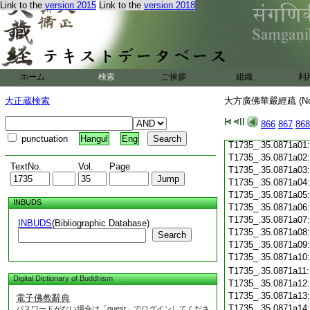
Link to the
version 2015
Link to the
version 2018
T1735_.35.0870c19
T1735_.35.0870c20
T1735_.35.0870c21
T1735_.35.0870c22
T1735_.35.0870c23
T1735_.35.0870c24
ホーム
検索
ご挨拶
組織
利
T1735_.35.0870c25
T1735_.35.0870c26
大正蔵検索
大方廣佛華嚴經疏 (N
T1735_.35.0870c27
T1735_.35.0870c28
866
867
868
T1735_.35.0870c29
punctuation
Hangul
Eng
T1735_.35.0871a01
T1735_.35.0871a02
TextNo.
Vol.
Page
T1735_.35.0871a03
T1735_.35.0871a04
T1735_.35.0871a05
INBUDS
T1735_.35.0871a06
T1735_.35.0871a07
INBUDS
(Bibliographic Database)
T1735_.35.0871a08
Search
T1735_.35.0871a09
T1735_.35.0871a10
T1735_.35.0871a11
Digital Dictionary of Buddhism
T1735_.35.0871a12
T1735_.35.0871a13
電子佛教辭典
T1735_.35.0871a14
パスワードがない場合は「guest」でログインしてくださ