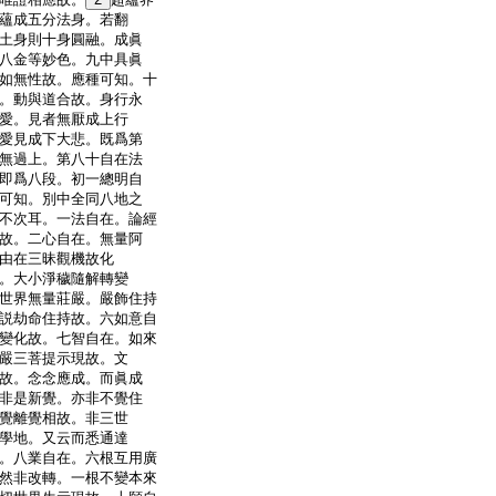
蘊成五分法身。若翻
土身則十身圓融。成眞
八金等妙色。九中具眞
如無性故。應種可知。十
。動與道合故。身行永
愛。見者無厭成上行
愛見成下大悲。既爲第
無過上。第八十自在法
即爲八段。初一總明自
可知。別中全同八地之
不次耳。一法自在。論經
故。二心自在。無量阿
由在三昧觀機故化
。大小淨穢隨解轉變
世界無量莊嚴。嚴飾住持
説劫命住持故。六如意自
變化故。七智自在。如來
嚴三菩提示現故。文
故。念念應成。而眞成
非是新覺。亦非不覺住
覺離覺相故。非三世
學地。又云而悉通達
。八業自在。六根互用廣
然非改轉。一根不變本來