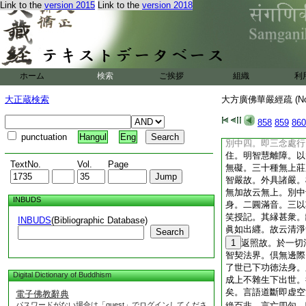
Link to the
version 2015
Link to the
version 2018
別廣智身可知。五十
業恒常。用無斷故。
答音聲問。此門明以
辯問。後門十種作佛
四大擧動施爲。皆能
非獨音聲如淨名説。
ホーム
検索
ご挨拶
組織
利
皆智受。爲成彼檀故
欲故。又以無所受受
大正蔵検索
大方廣佛華嚴經疏 (N
七最勝法下三門。答
權實因果之智。兼答
858
859
860
最勝故。結云住十力
punctuation
Hangul
Eng
別中四。即三念處行
住。明智慧離障。以
TextNo.
Vol.
Page
無礙。三十種無上莊
智嚴故。外具諸嚴。
無加故云無上。別中
INBUDS
身。二圓滿音。三以
笑授記。其縁甚衆。
INBUDS
(Bibliographic Database)
眞如出纒。故云清淨
Search
1
返照故。於一切
智契法界。倶無邊際
了世已下功徳法身。
Digital Dictionary of Buddhism
成上不雜生下出世。
矣。言語道斷即虚空
電子佛教辭典
パスワードがない場合は「guest」でログインしてくださ
絶百非。言亡四句。