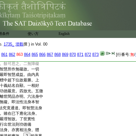
種常法者。明身中意
第六演説無量下二門。
音聲辯説。兼答普光
事。明種種説法。謂六塵
顯法。成益無非佛事。
別中初身。二音。三四
用条件
使い方
English
。不受令彼倣佛行少
諸受故。餘可知。第
o.
1735_
澄觀
撰 ) in Vol. 00
智慧問。初此一門總明
普光最勝之問。智慧
861
862
863
864
865
866
867
868
869
870
871
872
873
[行番号:
無
/
地。兼答佛地之問。
。餘可思之。二無障礙
智慧所作無礙故。一切
嚴即智慧成益。由内具
標中超下位故最勝。上
十義結名自顯。一相好
功徳嚴意。四放光。五微
離世間品亦明。六法身中
無礙。即法性法身本智
法究竟通達。即智慧法身
。雖在已下應化法身。
嚴理智故。了世實性
行出世法則功徳備
法身。亦實相法身。體
唯證相應故。
2
超蘊界