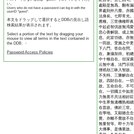
い。
處顯是無爲。翻有漏
Users who do not have a password can log in with the
界處則外六塵。亦國
userID "guest".
法身矣。七即常光。
本文をドラッグして選択するとDDBの見出し語
應種。三世佛種即眞
検索結果が表示されます。
中起必智倶故無渇愛
息心善解脱。成上無
Select a portion of the text by dragging your
息。此皆功徳。亦無
mouse to view all terms in the text contained in
一田故。受施之中更
the DDB. ・
下八門。答自在問。
Password Access Policies
在。兼攝加持。初總
中十種自在。但深廣
云無中邊。法門示現
僧祇劫三昧入智故。
不失時。三勝解自在
故。四財自在。一切
故。五命自在。不可
在。一切國土中如意
力無畏不共法相好莊
中生界無邊機熟相續
在昔故。佛於三世。
在學地。又顯雖念念
覺。亦離不覺故不住
無量智等。即十力等
大佛事。是佛業故。