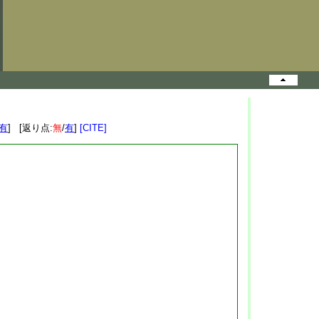
有
] [返り点:
無
/
有
]
[CITE]