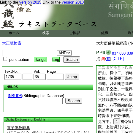
Link to the
version 2015
Link to the
version 2018
不見所由。於中二。
下正釋所由。以住處
句總。次八句別。後
智勝定深。謂智門無
起伏無畏展促自在。
見。次二外用内證深
ホーム
検索
ご挨拶
組織
利
二多護速證深。由上
爾時普眼菩薩聞如來
大正蔵検索
大方廣佛華嚴經疏 (N
見。於中分四。一新
以定推求。三時普眼
837
838
839
見。四佛言下釋不見
点:
無
/
有
]
[CITE]
punctuation
Hangul
Eng
總標由住難思解脱。
二普眼於汝意下以近
TextNo.
Vol.
Page
所由。釋中二。初略
數故。後擧要下擧略
句總。以金剛慧達差
INBUDS
別由了空故。一世界
化。三寂無去來。四
INBUDS
(Bibliographic Database)
六體非體故不礙現通
Search
無作。八不離如如故
窮法界邊。四善男子
時普眼下歸敬彌増。
Digital Dictionary of Buddhism
見方中。
1
初令策
觀。上捨境別求故。
電子佛教辭典
觀知其體周。下依此
パスワードがない場合は「guest」でログインしてくださ