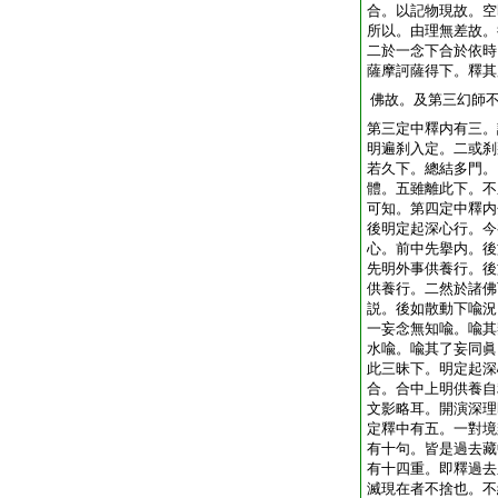
合。以記物現故。空
所以。由理無差故。
二於一念下合於依時
薩摩訶薩得下。釋其
佛故。及第三幻師
第三定中釋内有三。
明遍刹入定。二或刹
若久下。總結多門。
體。五雖離此下。不
可知。第四定中釋内
後明定起深心行。今
心。前中先擧内。後
先明外事供養行。後
供養行。二然於諸佛
説。後如散動下喩況
一妄念無知喩。喩其
水喩。喩其了妄同眞
此三昧下。明定起深
合。合中上明供養自
文影略耳。開演深理
定釋中有五。一對境
有十句。皆是過去藏
有十四重。即釋過去
滅現在者不捨也。不