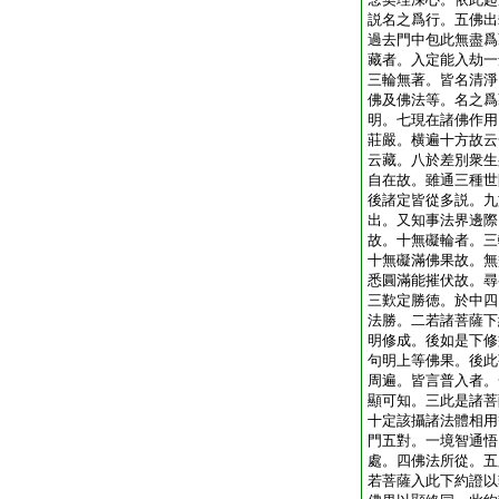
説名之爲行。五佛出
過去門中包此無盡爲
藏者。入定能入劫一
三輪無著。皆名清淨
佛及佛法等。名之爲
明。七現在諸佛作用
莊嚴。横遍十方故云
云藏。八於差別衆生
自在故。雖通三種世
後諸定皆從多説。九
出。又知事法界邊際
故。十無礙輪者。三
十無礙滿佛果故。無
悉圓滿能摧伏故。尋
三歎定勝徳。於中四
法勝。二若諸菩薩下
明修成。後如是下修
句明上等佛果。後此
周遍。皆言普入者。
顯可知。三此是諸菩
十定該攝諸法體相用
門五對。一境智通悟
處。四佛法所從。五
若菩薩入此下約證以