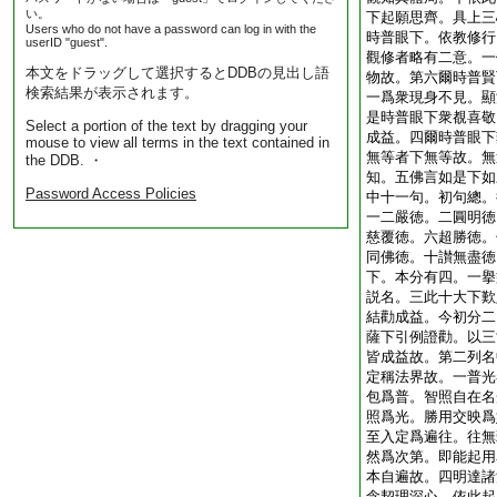
い。
下起願思齊。具上三
Users who do not have a password can log in with the
時普眼下。依教修行
userID "guest".
觀修者略有二意。一
本文をドラッグして選択するとDDBの見出し語
物故。第六爾時普賢
検索結果が表示されます。
一爲衆現身不見。顯
是時普眼下衆覩喜敬
Select a portion of the text by dragging your
成益。四爾時普眼下
mouse to view all terms in the text contained in
無等者下無等故。無
the DDB. ・
知。五佛言如是下如
Password Access Policies
中十一句。初句總。
一二嚴徳。二圓明徳
慈覆徳。六超勝徳。
同佛徳。十讃無盡徳
下。本分有四。一擧
説名。三此十大下歎
結勸成益。今初分二
薩下引例證勸。以三
皆成益故。第二列名
定稱法界故。一普光
包爲普。智照自在名
照爲光。勝用交映爲
至入定爲遍往。往無
然爲次第。即能起用
本自遍故。四明達諸
念契理深心。依此起