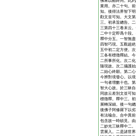
佛果以顯終同。此約
業用。亦二十句。前
知。後得法界智下明
勸文並可知。大文第
三。初承旨總告。二
三第四十三卷末云。
二中十定即爲十段。
釋中分五。一智無盡
四智巧現。五觀超絶
五中初二定方便。次
三各有標徴釋結。今
二所事所化。次二化
隨現故。次二攝護始
二始心終願。第二心
今辨對境發心。以境
一句者増數十也。第
智大心故。於三昧自
同故云差別文並可知
標徴釋。釋中三。初
展轉深細。後一句總
後佛子阿修羅下以劣
有法喩合。合中異前
包含故一時頓見。由
二妙光三昧釋中二。
雲展入。二是諸世界