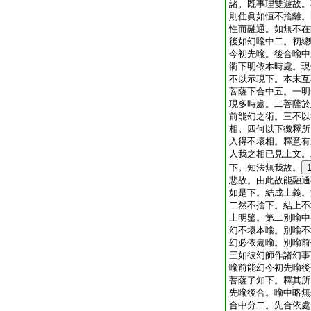
諸。既事理雙遊故。
則住眞如恒不捨離。
性而融通。如無不在
後如幻喩中二。初總
今初先喩。後合喩中
衢下明依本時處。現
不以示現下。本末互
菩薩下合中五。一明
現多時處。二菩薩於
前能幻之術。三不以
相。四何以下徴釋所
入得不壞相。釋意有
人我之相已見上文。
下。知法無我故。
悲故。由此故能融通
如是下。結成上義。
二然不捨下。結上不
上明鑒。第二別喩中
幻不壞本喩。別喩不
幻必依處喩。別喩前
三如彼幻師作諸幻事
喩前能幻今初先喩後
菩薩了知下。釋其所
先喩後合。喩中略無
合中分二。先合依處