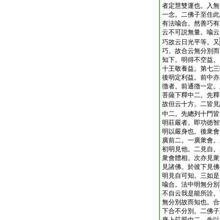
者定慧雙運也。入無
一念。二佛子至住此
有法喩合。然善巧有
云不可説無量。喩云
巧故云日光平等。又
巧。故合云無分別而
知下。明得不空益。
十王敬養益。第七三
後明定利益。前中亦
徴者。前通徴一定。
菩薩下釋中二。先釋
故但云十方。二皆見
中二。先總列十門皆
明莊嚴者。即功徳智
明以嚴身也。後衆會
廣前二。一廣衆會。
初明見他。二見自。
衆會體相。次亦見衆
見諸佛。於彼下見佛
明見自可知。三如是
喩合。法中明無分別
不自云我是能所詮。
無分別故而知也。合
下合不分別。二佛子
廣上莊嚴中二。先以