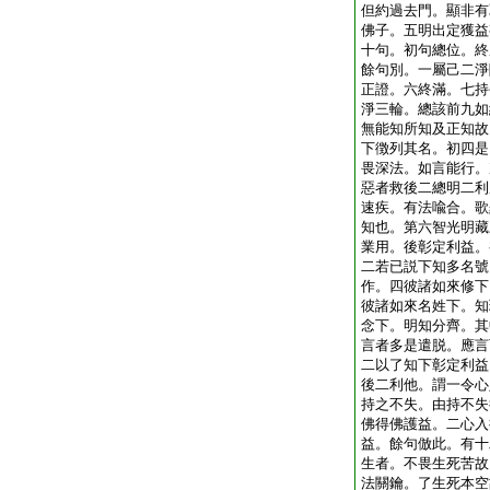
但約過去門。顯非有
佛子。五明出定獲益
十句。初句總位。終
餘句別。一屬己二淨
正證。六終滿。七持
淨三輪。總該前九如
無能知所知及正知故
下徴列其名。初四是
畏深法。如言能行。
惡者救後二總明二利
速疾。有法喩合。歌
知也。第六智光明藏
業用。後彰定利益。
二若已説下知多名號
作。四彼諸如來修下
彼諸如來名姓下。知
念下。明知分齊。其
言者多是遣脱。應言
二以了知下彰定利益
後二利他。謂一令心
持之不失。由持不失
佛得佛護益。二心入
益。餘句倣此。有十
生者。不畏生死苦故
法關鑰。了生死本空