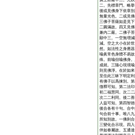
二。先標章門。略擧
後或見佛身下依章別
無量光色。二或見佛
三佛子菩薩如是見下
二圓滿故。四又見佛
兼内二嚴。二佛子菩
顯中三。一空無増減
減。空之大小在於世
然。如法性之身應器
喩眞常色身體不易故
殊。前喩但喩佛身。
成就。三隨心現境喩
則見佛淨。在於如來
至住此三昧下明定利
有佛子以爲揀別。第
徴釋可知。第二法印
初二福慧同。次二二
次二二利同。後二善
人益可知。第四智徳
後合各有十句。合中
句合前十事。唯八九
所知別故。一佛刹合
三變化合示現。四入
伴如眷屬故。五通達