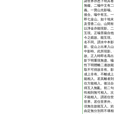
諸世界亦悉下明其卷
無礙。二喩中文有二
義。一寶山光影喩。
後合。喩中有五。一
即七金山。如十地末
及雪香二山。山間有
以淨金亦能現影。二
互現。正喩菩薩自他
今之鏡故。能互現。
名不同。謂水中本影
影。從山上出來入山
中影時。此所現影。
故。正入時即名爲出
影下明重現無盡。喩
性下明體離二邊故能
取不可得故非有。影
成上非有。不離成上
能相入。若其離者則
住方能相入。後法合
得互入無亂。初二句
性相則無可相入。次
不能相入。謂若住世
世界。若住世界外。
倶無住故能互入。於
由定無分別而不壞相