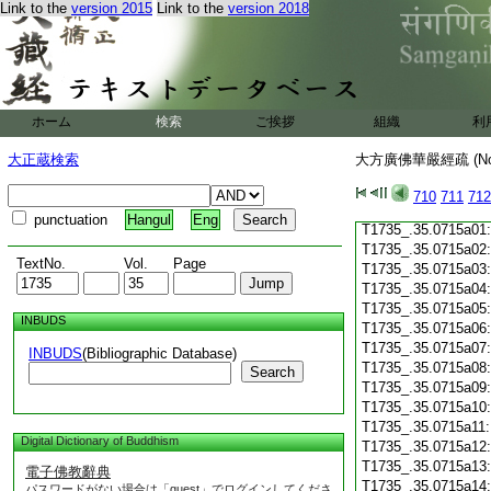
Link to the
version 2015
Link to the
version 2018
T1735_.35.0714c19
T1735_.35.0714c20
T1735_.35.0714c21
T1735_.35.0714c22
T1735_.35.0714c23
T1735_.35.0714c24
ホーム
検索
ご挨拶
組織
利
T1735_.35.0714c25
T1735_.35.0714c26
大正蔵検索
大方廣佛華嚴經疏 (N
T1735_.35.0714c27
T1735_.35.0714c28
710
711
712
T1735_.35.0714c29
punctuation
Hangul
Eng
T1735_.35.0715a01
T1735_.35.0715a02
TextNo.
Vol.
Page
T1735_.35.0715a03
T1735_.35.0715a04
T1735_.35.0715a05
INBUDS
T1735_.35.0715a06
T1735_.35.0715a07
INBUDS
(Bibliographic Database)
T1735_.35.0715a08
Search
T1735_.35.0715a09
T1735_.35.0715a10
T1735_.35.0715a11
Digital Dictionary of Buddhism
T1735_.35.0715a12
T1735_.35.0715a13
電子佛教辭典
T1735_.35.0715a14
パスワードがない場合は「guest」でログインしてくださ