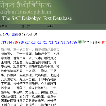
:
法者正向諸法故。三是爲下結。四爲令下迴
:
向所爲有十。以鼻香氣所入故。攝受香故。
:
了
3
知故。住於覺故。如眼見色故。合中知
:
故。不壞鼻根故。不邪分別故。香氣嚴潔
:
故。五分法身香故。二十九施牙齒。初施行中。
:
安住堅固。自在位者。登地已上故。智論十四
用条件
使い方
English
:
云。象王施牙是法身菩薩事。廣如彼及十輪
:
第四。二菩薩下迴向行十願。唯第三單約心
o.
1735_
澄觀
撰 ) in Vol. 00
:
説。謂智能調惑趣於彼岸。如牙調食以資
:
法身。餘皆約牙齒説。萬字成就者。
4
準梵本
713
714
715
716
717
718
719
720
721
722
723
724
725
[行番号:
有
/
:
但云右旋及有樂耳。放無量光者。即如相
:
海品説。三十施舌願中。初即相海品廣長舌
:
相餘可知。三十一施頭。初施行中三。初標
:
章引證。引迦尸國王者。又本行經説月光
:
王報恩。第五名大光王施頭與婆羅門。具
:
説如彼。次爲欲下。顯施所爲爲有十種。皆
:
約佛智隨義不同。一入理。二導悲。三見
:
事。四離障。五融事理。六爲所依。七超劣。
:
八見無初相。九現用自在。十即事而眞故
:
不可壞。後佛子下正顯施行。亦具最勝可
:
以意得。二菩薩下。迴向行等可知。三十二
:
施手足二事合願。文但有三。初施行亦三。
:
初標章引證。次以信下標因祈果。信爲手
:
因果能雨寶行爲足因果普遊歩等。後佛子
:
下淨心正施。於中初施手。心願力已下明