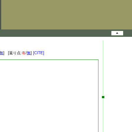
無
] [返り点:
有
/
無
]
[CITE]