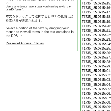
い。
T1735_.35.0715a15
Users who do not have a password can log in with the
T1735_.35.0715a16
userID "guest".
T1735_.35.0715a17
本文をドラッグして選択するとDDBの見出し語
T1735_.35.0715a18
検索結果が表示されます。
T1735_.35.0715a19
T1735_.35.0715a20
Select a portion of the text by dragging your
T1735_.35.0715a21
mouse to view all terms in the text contained in
T1735_.35.0715a22
the DDB. ・
T1735_.35.0715a23
Password Access Policies
T1735_.35.0715a24
T1735_.35.0715a25
T1735_.35.0715a26
T1735_.35.0715a27
T1735_.35.0715a28
T1735_.35.0715a29
T1735_.35.0715b01
T1735_.35.0715b02
T1735_.35.0715b03
T1735_.35.0715b04
T1735_.35.0715b05
T1735_.35.0715b06
T1735_.35.0715b07
T1735_.35.0715b08
T1735_.35.0715b09