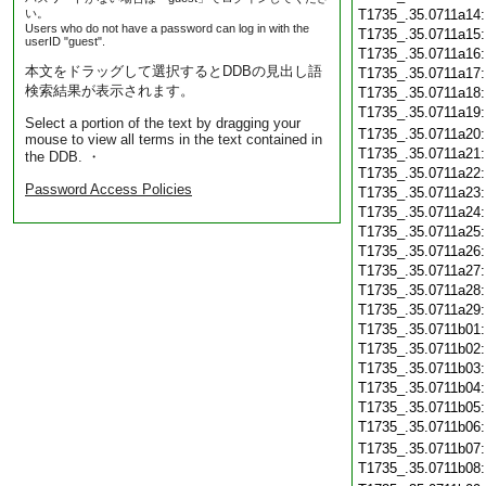
い。
T1735_.35.0711a14
Users who do not have a password can log in with the
T1735_.35.0711a15
userID "guest".
T1735_.35.0711a16
本文をドラッグして選択するとDDBの見出し語
T1735_.35.0711a17
検索結果が表示されます。
T1735_.35.0711a18
T1735_.35.0711a19
Select a portion of the text by dragging your
T1735_.35.0711a20
mouse to view all terms in the text contained in
T1735_.35.0711a21
the DDB. ・
T1735_.35.0711a22
Password Access Policies
T1735_.35.0711a23
T1735_.35.0711a24
T1735_.35.0711a25
T1735_.35.0711a26
T1735_.35.0711a27
T1735_.35.0711a28
T1735_.35.0711a29
T1735_.35.0711b01
T1735_.35.0711b02
T1735_.35.0711b03
T1735_.35.0711b04
T1735_.35.0711b05
T1735_.35.0711b06
T1735_.35.0711b07
T1735_.35.0711b08