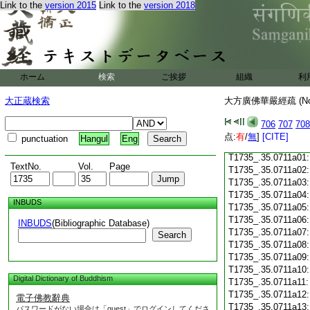
Link to the
version 2015
Link to the
version 2018
T1735_.35.0710c18
T1735_.35.0710c19
T1735_.35.0710c20
T1735_.35.0710c21
T1735_.35.0710c22
T1735_.35.0710c23
ホーム
検索
ご挨拶
組織
利
T1735_.35.0710c24
T1735_.35.0710c25
大正蔵検索
大方廣佛華嚴經疏 (N
T1735_.35.0710c26
T1735_.35.0710c27
706
707
708
T1735_.35.0710c28
点:
有
/
無
]
[CITE]
punctuation
Hangul
Eng
T1735_.35.0710c29
T1735_.35.0711a01
TextNo.
Vol.
Page
T1735_.35.0711a02
T1735_.35.0711a03
T1735_.35.0711a04
INBUDS
T1735_.35.0711a05
T1735_.35.0711a06
INBUDS
(Bibliographic Database)
T1735_.35.0711a07
Search
T1735_.35.0711a08
T1735_.35.0711a09
T1735_.35.0711a10
Digital Dictionary of Buddhism
T1735_.35.0711a11
T1735_.35.0711a12
電子佛教辭典
T1735_.35.0711a13
パスワードがない場合は「guest」でログインしてくださ