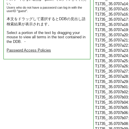
い。
T1735_.35.0707a14
Users who do not have a password can log in with the
T1735_.35.0707a15
userID "guest".
T1735_.35.0707a16
本文をドラッグして選択するとDDBの見出し語
T1735_.35.0707a17
検索結果が表示されます。
T1735_.35.0707a18
T1735_.35.0707a19
Select a portion of the text by dragging your
T1735_.35.0707a20
mouse to view all terms in the text contained in
T1735_.35.0707a21
the DDB. ・
T1735_.35.0707a22
Password Access Policies
T1735_.35.0707a23
T1735_.35.0707a24
T1735_.35.0707a25
T1735_.35.0707a26
T1735_.35.0707a27
T1735_.35.0707a28
T1735_.35.0707a29
T1735_.35.0707b01
T1735_.35.0707b02
T1735_.35.0707b03
T1735_.35.0707b04
T1735_.35.0707b05
T1735_.35.0707b06
T1735_.35.0707b07
T1735_.35.0707b08
T1735_.35.0707b09