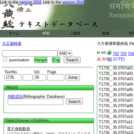
Link to the
version 2015
Link to the
version 2018
T1735_.35.0706c18
T1735_.35.0706c19
T1735_.35.0706c20
T1735_.35.0706c21
T1735_.35.0706c22
T1735_.35.0706c23
ホーム
検索
ご挨拶
組織
利
T1735_.35.0706c24
T1735_.35.0706c25
大正蔵検索
大方廣佛華嚴經疏 (N
T1735_.35.0706c26
T1735_.35.0706c27
702
703
704
T1735_.35.0706c28
点:
有
/
無
]
[CITE]
punctuation
Hangul
Eng
T1735_.35.0706c29
T1735_.35.0707a01
TextNo.
Vol.
Page
T1735_.35.0707a02
T1735_.35.0707a03
T1735_.35.0707a04
INBUDS
T1735_.35.0707a05
T1735_.35.0707a06
INBUDS
(Bibliographic Database)
T1735_.35.0707a07
Search
T1735_.35.0707a08
T1735_.35.0707a09
T1735_.35.0707a10
Digital Dictionary of Buddhism
T1735_.35.0707a11
T1735_.35.0707a12
電子佛教辭典
T1735_.35.0707a13
パスワードがない場合は「guest」でログインしてくださ