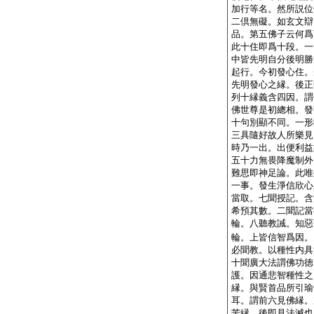
加行等名。然所説位
二倶無礙。如玄文辯
品。第五佛子云何爲
此十住即爲十段。一
中皆先明自分後明勝
起行。今初發心住。
先明發心之縁。後正
列十縁義含四因。謂
佛世尊是初總相。發
十句別顯不同。一形
三具隨好故人所樂見
時乃一出。出便利益
五十力無畏降魔制外
難思即神足論。此唯
一事。發生淨信欣心
當取。七聞授記。含
希預其數。二聞記當
輪。八聽教誡。知惡
輪。上皆信智爲因。
必聞教。以種性内具
十聞廣大法謂佛功徳
護。因通悲智種性之
縁。與賢首品所引瑜
耳。謂前六見佛縁。
苦縁。後即見法滅也