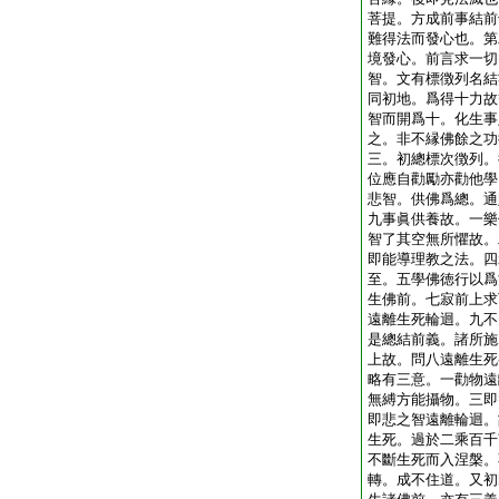
菩提。方成前事結前
難得法而發心也。第
境發心。前言求一切
智。文有標徴列名結
同初地。爲得十力故
智而開爲十。化生事
之。非不縁佛餘之功
三。初總標次徴列。
位應自勸勵亦勸他學
悲智。供佛爲總。通
九事眞供養故。一樂
智了其空無所懼故。
即能導理教之法。四
至。五學佛徳行以爲
生佛前。七寂前上求
遠離生死輪迴。九不
是總結前義。諸所施
上故。問八遠離生死
略有三意。一勸物遠
無縛方能攝物。三即
即悲之智遠離輪迴。
生死。過於二乘百千
不斷生死而入涅槃。
轉。成不住道。又初