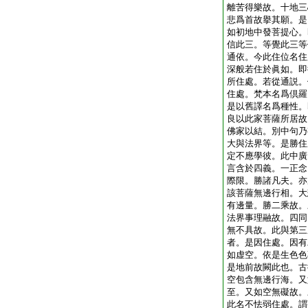
離苦得樂故。十地三
悲爲首故擧其願。是
如初地中發菩提心。
信此三。等覺此三等
通依。今此住位名住
深般若住於眞如。即
所住處。若從通説。
住處。梵本名爲倶羅
是以舊譯名爲種性。
良以此家菩薩所居故
佛家以結。別中句乃
大與法界等。是勝住
定不應學彼。此中廣
言含於四義。一正念
際限。勝諸凡夫。亦
該菩薩無邊行相。大
有邊量。勝二乘故。
法界事理融故。四同
無不具故。此與第三
者。是因住處。因有
如虚空。依是生色色
是地前故闕此也。古
空包含無邊行海。又
至。又如空無礙故。
此名不怯弱住處。謂