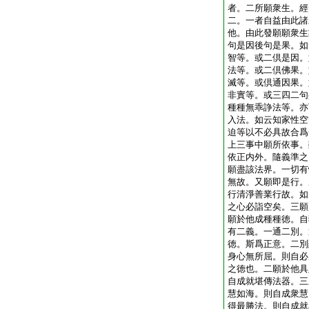
者。二所願衆生。經
二。一者自益由此諸
他。由此發願願衆生
句是因後句是果。如
智等。或二倶是因。
法等。或二倶佛果。
滅等。或倶通因果。
非實等。或三四二句
種種無乖諍法等。亦
入法。如云知家性空
迫等以不必具故合爲
上三事中願所依事。
依正内外。隨義準之
願盡該法界。一切有
無故。又願即是行。
行清淨善業行故。如
之心必詣空矣。三願
願於他成種種徳。自
有二義。一通二別。
徳。斯爲正意。二別
身心無所屈。則自必
之徳也。二願於他具
自成就堪傳法器。三
慧如海。則自成衆慧
得最勝法。則自成就