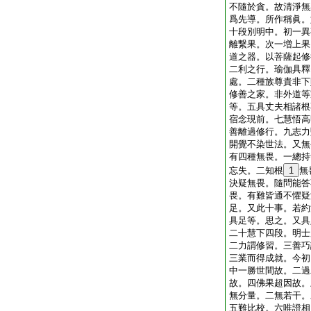
不隨於貪。故清淨無
爲先導。所作稱眞。
十段別明中。初一異
離繋果。次一増上果
道之器。以菩薩起修
二利之行。瑜伽具釋
處。二種族尊貴非下
修善之家。非外道等
等。五具丈夫相諸根
宿念現前。七慧悟高
善離過修行。九志力
開覺不染世法。又無
有四種無畏。一總持
忘失。二知根
1
無
決疑無畏。隨問能答
畏。有難皆通不懼疑
足。又此十事。若約
具足等。思之。又具
二十慧下四段。明士
二力謂修習。三善巧
三業而得成就。今初
中一勝世間故。二過
故。四佛果超因故。
無分量。二無若干。
五難比校。六唯證相