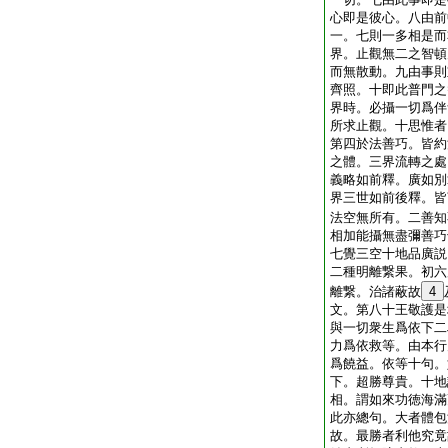
心即是彼心。八由前
一。七則一多相是而
界。止觀無二之智頓
而無散動。九由事則
齊照。十即此普門之
界時。必攝一切爲伴
所求止觀。十思惟者
第四於法善巧。皆約
之體。三界流轉之處
義略如前釋。廣如別
界三世如前後釋。皆
法空無所有。二善知
相加能攝無盡彌善巧
七覺三空十地品廣説
二種明離繋果。初六
離繋。治諸蔽故
4
文。第八十王敬護是
與一切衆生爲依下二
力爲依救等。由本行
爲饒益。依等十句。
下。超勝尊貴。十地
相。謂如來功徳海滿
此亦總句。大者體包
故。最勝者利他究竟