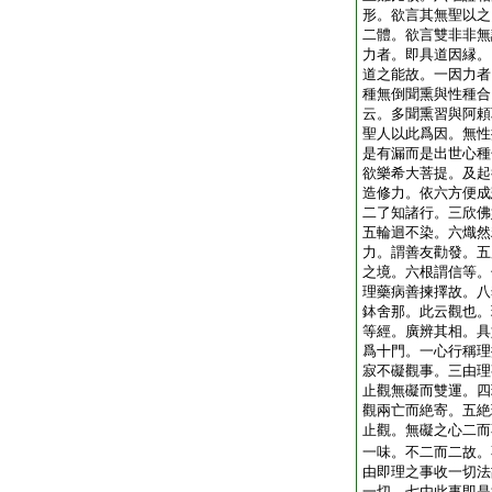
形。欲言其無聖以之
二體。欲言雙非非無
力者。即具道因縁。
道之能故。一因力者
種無倒聞熏與性種合
云。多聞熏習與阿頼
聖人以此爲因。無性
是有漏而是出世心種
欲樂希大菩提。及起
造修力。依六方便成
二了知諸行。三欣佛
五輪迴不染。六熾然
力。謂善友勸發。五
之境。六根謂信等。
理藥病善揀擇故。八
鉢舍那。此云觀也。
等經。廣辨其相。具
爲十門。一心行稱理
寂不礙觀事。三由理
止觀無礙而雙運。四
觀兩亡而絶寄。五絶
止觀。無礙之心二而
一味。不二而二故。
由即理之事收一切法
一切。七由此事即是