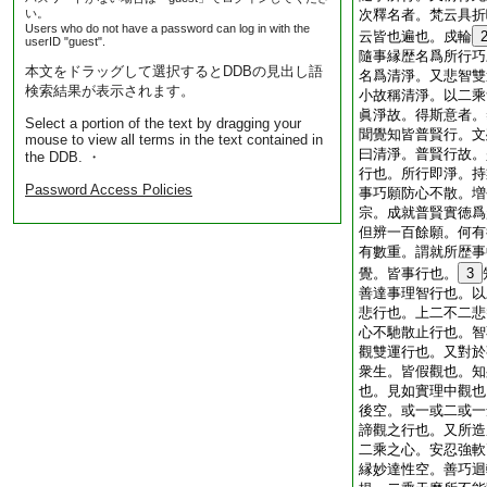
い。
次釋名者。梵云具折
Users who do not have a password can log in with the
云皆也遍也。戍輪
userID "guest".
隨事縁歴名爲所行巧
本文をドラッグして選択するとDDBの見出し語
名爲清淨。又悲智雙
検索結果が表示されます。
小故稱清淨。以二乘
眞淨故。得斯意者。
Select a portion of the text by dragging your
聞覺知皆普賢行。文
mouse to view all terms in the text contained in
曰清淨。普賢行故。
the DDB. ・
行也。所行即淨。持
Password Access Policies
事巧願防心不散。増
宗。成就普賢實徳爲
但辨一百餘願。何有
有數重。謂就所歴事
覺。皆事行也。
3
善達事理智行也。以
悲行也。上二不二悲
心不馳散止行也。智
觀雙運行也。又對於
衆生。皆假觀也。知
也。見如實理中觀也
後空。或一或二或一
諦觀之行也。又所造
二乘之心。安忍強軟
縁妙達性空。善巧迴