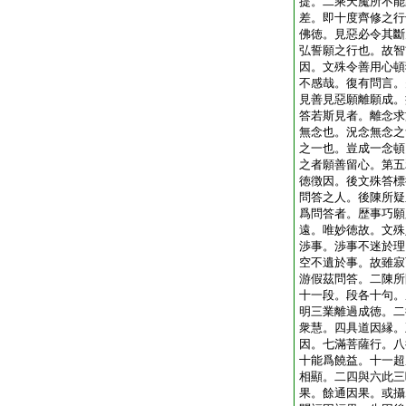
提。二乘天魔所不能
差。即十度齊修之行
佛徳。見惡必令其斷
弘誓願之行也。故智
因。文殊令善用心頓
不感哉。復有問言。
見善見惡願離願成。
答若斯見者。離念求
無念也。況念無念之
之一也。豈成一念頓
之者願善留心。第五
徳徴因。後文殊答標
問答之人。後陳所疑
爲問答者。歴事巧願
遠。唯妙徳故。文殊
渉事。渉事不迷於理
空不遺於事。故雖寂
游假茲問答。二陳所
十一段。段各十句。
明三業離過成徳。二
衆慧。四具道因縁。
因。七滿菩薩行。八
十能爲饒益。十一超
相顯。二四與六此三
果。餘通因果。或攝