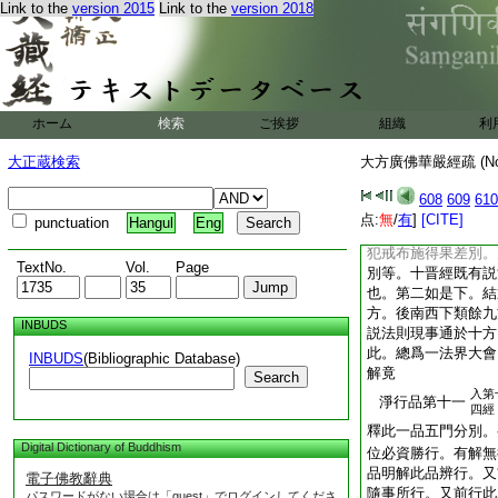
Link to the
version 2015
Link to the
version 2018
首。法光開曉衆生身
而答。令其目驗而欣
法即所行之法。謂三
無漏等。三集因苦果
別。六四生非一。七
則三塗重輕。九國土
ホーム
検索
ご挨拶
組織
利
近報淨居。聰明利智
本具之。又此亦可配
大正蔵検索
大方廣佛華嚴經疏 (N
故。一法首正教甚深
怠難出。四財首觀内
608
609
610
味隨根異説等。六覺
点:
無
/
有
]
[CITE]
punctuation
Hangul
Eng
度順行。通爲持戒之
犯戒布施得果差別。
TextNo.
Vol.
Page
別等。十晋經既有説
也。第二如是下。結
方。後南西下類餘九
INBUDS
説法則現事通於十方
此。總爲一法界大會
INBUDS
(Bibliographic Database)
解竟
Search
入第
淨行品第十一
四經
釋此一品五門分別。
Digital Dictionary of Buddhism
位必資勝行。有解無
品明解此品辨行。又
電子佛教辭典
隨事所行。又前行此
パスワードがない場合は「guest」でログインしてくださ