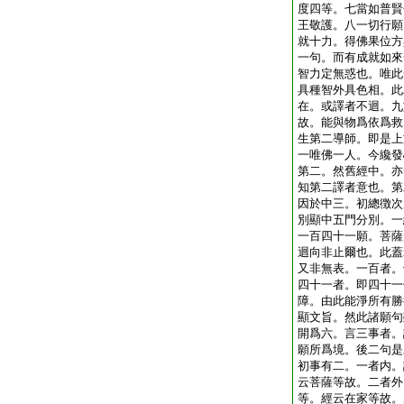
度四等。七當如普賢
王敬護。八一切行願
就十力。得佛果位方
一句。而有成就如來
智力定無惑也。唯此
具種智外具色相。此
在。或譯者不迴。九
故。能與物爲依爲救
生第二導師。即是上
一唯佛一人。今纔發
第二。然舊經中。亦
知第二譯者意也。第
因於中三。初總徴次
別顯中五門分別。一
一百四十一願。菩薩
迴向非止爾也。此蓋
又非無表。一百者。
四十一者。即四十一
障。由此能淨所有勝
顯文旨。然此諸願句
開爲六。言三事者。
願所爲境。後二句是
初事有二。一者内。
云菩薩等故。二者外
等。經云在家等故。