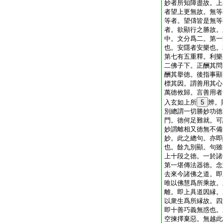
妙者所知障盡故。上
者望上更無故。無等
等者。望儔皆是無等
者。欲顯行之勝故。
中。文分爲二。第一
也。安隱者安樂也。
第七有五重釋。利樂
二佛子下。正酬其問
酬其擧徳。後指事顯
標其因。謂善用其心
萬徳攸歸。言善用者
入玄如上所
5
辨。
別總謂一切勝妙功徳
門。徳何足難就。可
妙謂離相又徳無不備
妙。此之總句。亦即
也。餘九別顯。句雖
上十段之徳。一於諸
第一堪傳法器徳。念
去來今諸佛之道。即
唯以佛慧爲所乘故。
離。即上具道因縁。
以衆生爲所縁故。四
即十善巧義無惑也。
空揀擇棄惡。無越此