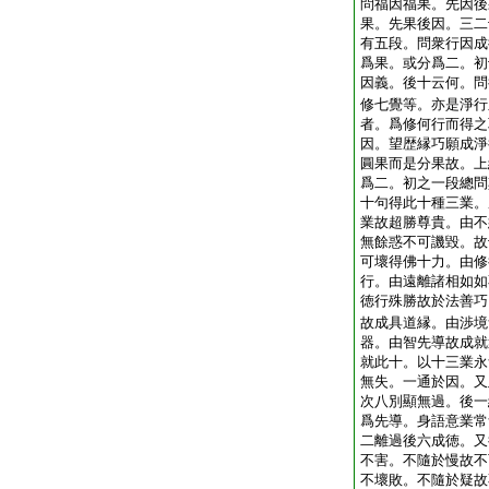
問福因福果。先因後
果。先果後因。三二
有五段。問衆行因成
爲果。或分爲二。初
因義。後十云何。問
修七覺等。亦是淨行
者。爲修何行而得之
因。望歴縁巧願成淨
圓果而是分果故。上
爲二。初之一段總問
十句得此十種三業。
業故超勝尊貴。由不
無餘惑不可譏毀。故
可壞得佛十力。由修
行。由遠離諸相如如
徳行殊勝故於法善巧
故成具道縁。由渉境
器。由智先導故成就
就此十。以十三業永
無失。一通於因。又
次八別顯無過。後一
爲先導。身語意業常
二離過後六成徳。又
不害。不隨於慢故不
不壞敗。不隨於疑故