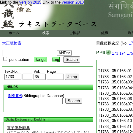
Link to the
version 2015
Link to the
version 2018
ホーム
検索
ご挨拶
組織
利
大正蔵検索
華嚴經探玄記 (No.
17
173
174
175
punctuation
Hangul
Eng
T1733_.35.0166a01
TextNo.
Vol.
Page
T1733_.35.0166a02
T1733_.35.0166a03
INBUDS
T1733_.35.0166a04
T1733_.35.0166a05
INBUDS
(Bibliographic Database)
T1733_.35.0166a06
Search
T1733_.35.0166a07
T1733_.35.0166a08
T1733_.35.0166a09
Digital Dictionary of Buddhism
T1733_.35.0166a10
T1733_.35.0166a11
電子佛教辭典
T1733_.35.0166a12
パスワードがない場合は「guest」でログインしてくださ