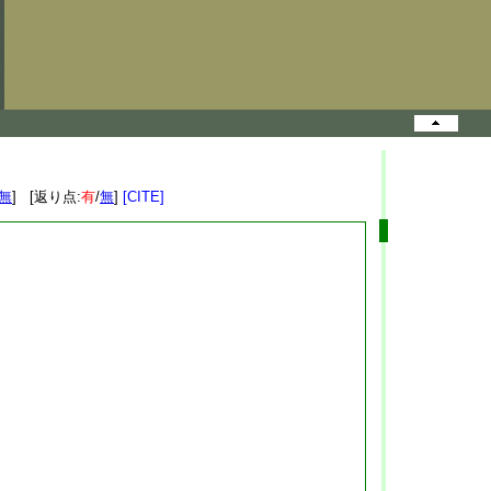
無
] [返り点:
有
/
無
]
[CITE]