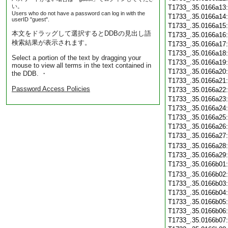
い。
T1733_.35.0166a13
Users who do not have a password can log in with the
T1733_.35.0166a14
userID "guest".
T1733_.35.0166a15
本文をドラッグして選択するとDDBの見出し語
T1733_.35.0166a16
検索結果が表示されます。
T1733_.35.0166a17
T1733_.35.0166a18
Select a portion of the text by dragging your
T1733_.35.0166a19
mouse to view all terms in the text contained in
T1733_.35.0166a20
the DDB. ・
T1733_.35.0166a21
Password Access Policies
T1733_.35.0166a22
T1733_.35.0166a23
T1733_.35.0166a24
T1733_.35.0166a25
T1733_.35.0166a26
T1733_.35.0166a27
T1733_.35.0166a28
T1733_.35.0166a29
T1733_.35.0166b01
T1733_.35.0166b02
T1733_.35.0166b03
T1733_.35.0166b04
T1733_.35.0166b05
T1733_.35.0166b06
T1733_.35.0166b07