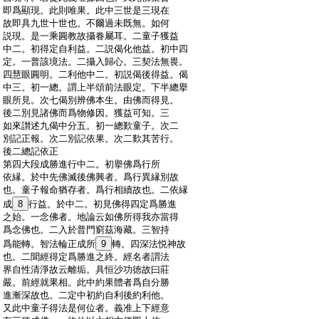
:
即爲顯現。此則唯果。此中三世是三現在
:
故即具九世十世也。不爾過未既無。如何
:
説現。是一乘圓教故攝眷屬耳。二童子獲益
:
中二。初得定自利益。二説偈化他益。初中四
:
定。一普該境法。二攝入歸心。三契法無畏。
:
四慧眼圓明。二利他中二。初説偈後得益。偈
:
中三。初一總。謂上半頌前法眼定。下半總擧
:
眼所見。次七偈別辨佛本生。由佛而得見。
:
後二別見諸佛而爲物修因。獲益可知。三
:
如來讃述九偈中分五。初一總歎童子。次二
:
別記正報。次二別記依果。次二歎其苦行。
:
後二總記依正
:
第四大段成勝進行中二。初擧佛爲行所
:
依縁。於中先佛滅後佛興者。爲行異縁別故
:
也。童子報命猶存者。爲行相續故也。二依縁
:
成
8
行益。於中二。初見佛得四定爲勝進
:
之始。一念佛者。地論云如佛所得我亦當得
:
爲念佛也。二入於普門窮茲海藏。三智持
:
爲能轉。智法輪正成所
9
轉。四深法悦神故
:
也。二聞經得定爲勝進之終。經名者謂法
:
界自性清淨故云離垢。具恒沙功徳故曰莊
:
嚴。前經就果相。此中約果體者爲自分勝
:
進漸深故也。二定中初約自利後約利他。
:
又此中童子得法是何位者。義准上下經意