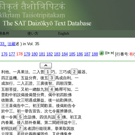
用条件
使い方
English
33_
法藏
述 ) in Vol. 35
176
177
178
179
180
181
182
183
184
185
186
187
188
[行番号:
有
/
:
利他。一具果法。二入普
1
巧。三巧成
2
嚴器。
:
四正益機。五益分齊。後五
3
爲成自利。一
:
成加行。二入正證。三廣後智。四順涅槃。
:
五順菩提。又初一總餘九別
4
略釋可知。二
:
普勸中初説偈後偈聲分齊。偈中初四歎佛
:
徳難遇。次三明遇成勝益。後一結勸興供。
:
三王喜偈告中二。初王聞歡喜。後偈勅告令
:
於中三。初一擧告宣告。次七令嚴辨勝供。
:
後一令興
5
念詣佛。四倶共詣
6
佛。初王及
:
内眷屬。後八部外眷屬。第二聞經得益中三。
:
初明説經
7
名者謂行能現果。擧果取因故
:
云現等。若從此義唯據因也。又此佛集會