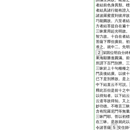
者結前色身異類。標
者結具諸行能有證入
諸波羅蜜度到彼岸故
巧能圓故。六至者結
方者結菩提自在遍十
三昧業用起光明故。
智力故。十自在者結
菩薩下釋但廣前。初
准之。就中二。先明
2
深因位明自分終
果海顯勝進圓滿。前
所謂下百門別辨。三
三昧於上十句種種之
門及後結廣。以彼十
已下是別辨故。是上
中下結直云不可説。
釋此百但是前十之中
以得知者。以下結云
云道等故得知。又上
妙功徳。不唯言三昧
含有陀羅尼門等無量
三昧門耶。答以初標
在三昧。是故就此以
令諸菩薩
5
安住師