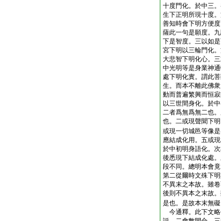
十度門化。於中三。
生下正明所現十度。
善知時會下明方便度
薩此一句是願度。九
下是智度。三以如是
宮下明以三輪門化。
大悲智下明化心。三
中光明等是身業神通
處下明化實。謂此菩
生。而本不離此佛衆
動而普遍繁興而恒寂
以三世間身化。於中
二者爲無爲無二也。
也。二或現聲聞下明
或現一切城邑等像是
應結成化用。五或現
於中初明身語化。次
後悉現下結成化處。
段不同。總明本會竟
第二從爾時文殊下明
不異末之本故。雖卷
後則不異本之末故。
是也。是故本末無礙
今通釋。此下文略
説 二會數開合 三