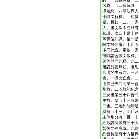
名義 五二位統收 
攝始終 八明法界人
十隨文解釋。 初敍
擧。且敍一二。一家
人。後文殊不立只有
知識。次四十是十住
等覺位知識。後一是
闕文故但辨四十四五
多同此説。更依一家
但隨諸會依文散釋。
師等並同此釋。此二
後説於義無妨。准思
合者於中有六。一若
會。一攝比丘會。二
徳雲已去並同第三會
別故。二若就能化之
三及後第五十四普門
主故。餘五十一各別
二也。三若約能所通
財有五十三。比丘及
主伴別分有一百一十
約散説所依有三千大
如後文殊處説。此約
約普賢徳有十方世界