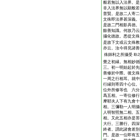
般若無以入法界。是
非入法界無以顯般若
普賢。是故二人寄二
文殊即法界甚深義。
是故二門相影具徳。
餘善知識。何故乃云
攝化徳故。悉從文殊
是故下文或云文殊教
亦云。汝今得見諸善
殊師利之所攝受
勘
覺之初縁。無相妙徳
三。初一明始起於先
善修於中際。後文殊
一周之行相耳。就中
行縁則寄四十心位。
位外所修等也 六分
爲五相。一寄位修行
摩耶夫人下有九會十
相。三彌勒一人明攝
人明智照無二相。五
相。又此五相亦是菩
大行。三勝行。四深
終者。謂此諸會差別
門。是故一位即有五