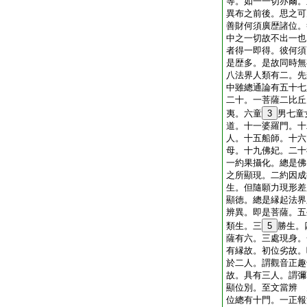
等。如一一切亦爾。
異布之前後。思之可
善財何須廣歴諸位。
中之一切故不出一也
者得一即得。彼何須
是歴多。是故同時無
八法界人類有二。先
中雖總通論有五十七
二十。一菩薩二比丘
夷。六童
3
男七童
道。十一婆羅門。十
人。十五船師。十六
母。十九佛妃。二十
一約果攝化。總是佛
之所顯現。二約因成
生。但隨願力現形差
顯徳。總是縁起法界
辨異。即是菩薩。五
類生。三
5
勝生。
薩有六。三處現身。
有縁故。初位劣故。
於二人。謂觀音正趣
故。具有三人。謂彌
顯位別。至文當辨 
位總有十門。一正報