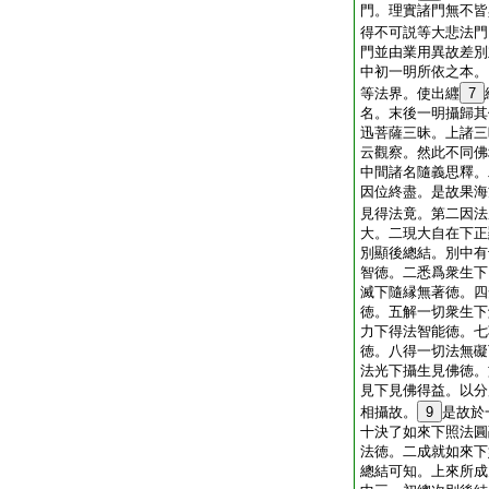
門。理實諸門無不皆
得不可説等大悲法門
門並由業用異故差別
中初一明所依之本。
等法界。使出纒
7
名。末後一明攝歸其
迅菩薩三昧。上諸三
云觀察。然此不同佛
中間諸名隨義思釋。
因位終盡。是故果海
見得法竟。第二因法
大。二現大自在下正
別顯後總結。別中有
智徳。二悉爲衆生下
滅下隨縁無著徳。四
徳。五解一切衆生下
力下得法智能徳。七
徳。八得一切法無礙
法光下攝生見佛徳。
見下見佛得益。以分
相攝故。
9
是故於
十決了如來下照法圓
法徳。二成就如來下
總結可知。上來所成