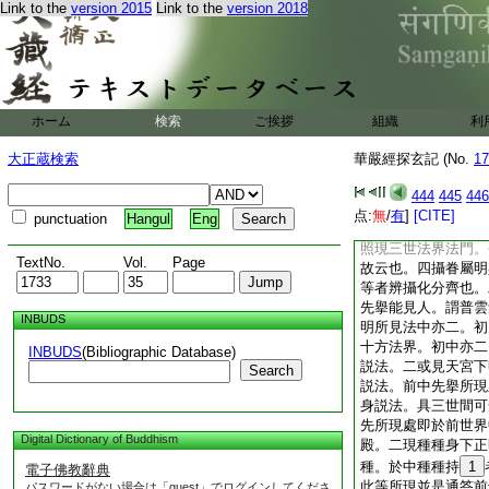
Link to the
version 2015
Link to the
version 2018
地也。中間並是三世
頌前第九法。後二句
初二句頌前遍坐。後
信分竟 自下第九毫
法界故。於中有三。
縁。二時祇洹下明衆
ホーム
検索
ご挨拶
組織
利
生下辨見法得益。正
標意。欲令菩薩因人
大正蔵検索
華嚴經探玄記 (No.
17
又此三昧中所顯現事
故。佛答問而入此定
444
445
446
二放白毫光者顯中道
点:
無
/
有
]
[CITE]
punctuation
Hangul
Eng
三昧攝生之用。三名
照現三世法界法門。
TextNo.
Vol.
Page
故云也。四攝眷屬明
等者辨攝化分齊也。
先擧能見人。謂普雲
INBUDS
明所見法中亦二。初
十方法界。初中亦二
INBUDS
(Bibliographic Database)
説法。二或見天宮下
Search
説法。前中先擧所現
身説法。具三世間可
先所現處即於前世界
Digital Dictionary of Buddhism
殿。二現種種身下正
種。於中種種持
1
電子佛教辭典
此等所現並是通答前
パスワードがない場合は「guest」でログインしてくださ