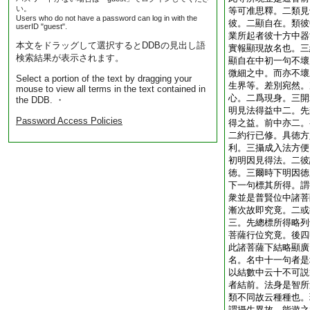
い。
等可准思釋。二類見
Users who do not have a password can log in with the
彼。二顯自在。類彼
userID "guest".
業所起者彼十方中器
本文をドラッグして選択するとDDBの見出し語
實報顯現故名也。三
検索結果が表示されます。
顯自在中初一句不壞
微細之中。而亦不壞
Select a portion of the text by dragging your
生界等。差別宛然。
mouse to view all terms in the text contained in
心。二爲現身。三開
the DDB. ・
明見法得益中二。先
Password Access Policies
得之益。前中亦二。
二約行已修。具徳方
利。三攝成入法方便
初明因見得法。二彼
徳。三爾時下明因徳
下一句標其所得。謂
衆並是普賢位中諸菩
漸次故即究竟。二或
三。先總標所得略列
菩薩行位究竟。後四
此諸菩薩下結略顯廣
名。名中十一句者是
以結數中云十不可説
者結前。法身是智所
類不同故云種種也。
謂攝生異故。能遊之