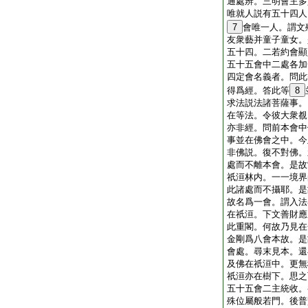
通處辨。三明會主多
唯就人説有五十四人
7
會唯一人。謂文
友衆藝并童子童女。
五十四。二若約會顯
五十五會中二處各加
四定會名義者。問此
得爲經。答此等
8
求法説法諸菩薩事。
在等法。令彼大衆覩
亦非經。問前本會中
事並在佛會之中。今
非佛説。復不對佛。
處而不離本會。是故
祇洹林内。一一境界
此諸處而不攝耶。是
故名爲一會。謂入法
在祇洹。下文善財應
此重閣。何故乃見在
金剛爲八會本故。是
會處。尋末見本。還
及佛在祇洹中。更無
祇洹亦在樹下。思之
五十五會二主統收。
殊位屬般若門。後普