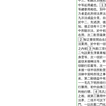
中三。初總次別後結
中等起用處也。
1
等總擧用相也。別中
力者是此所得法界法
九示法成益分竟。自
於中二。先述讃。後
知。後正頌有十三半
中所顯示法。於中初
在用。次二歎菩薩衆
2
智正覺世間自在
法業用。於中初一頌
之内初
3
句歎三世
二句説衆生淨業果報
身雲等。次一頌於一
超頌末後轉法等。即
頌願行莊嚴等。次一
末後一頌半頌所歎普
洹林中當時所現之事
矣。第二顯徳益中有
一一毛孔下明所得行
行勝用。初中由佛三
利他行體。
4
毛孔
之相。就第三勝用中
法界。二現不可説下
門。一以欣厭二門化