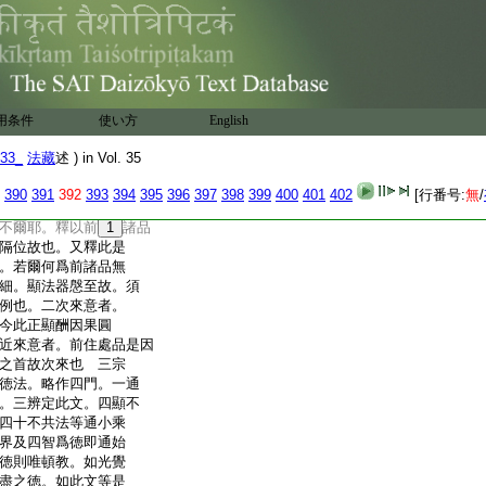
正云建駄。此云香。陀
處。香草先發故。以爲
佛留影之窟。具如西
20
城
卷中説。上來明此閻
餘四天下准之。餘須彌世界
之無盡無盡也
用条件
使い方
English
十八
法。迥超言慮故以爲
33_
法藏
述 ) in Vol. 35
遠者。此下三品爲通
等句問故。問若遠答前
390
391
392
393
394
395
396
397
398
399
400
401
402
[行番号:
無
/
。釋以相去遠故。更發
不爾耶。釋以前
1
諸品
隔位故也。又釋此是
。若爾何爲前諸品無
細。顯法器慇至故。須
例也。二次來意者。
今此正顯酬因果圓
近來意者。前住處品是因
之首故次來也 三宗
徳法。略作四門。一通
。三辨定此文。四顯不
四十不共法等通小乘
界及四智爲徳即通始
徳則唯頓教。如光覺
盡之徳。如此文等是