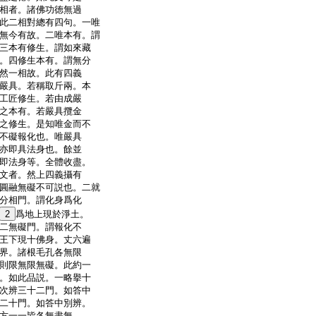
相者。諸佛功徳無過
此二相對總有四句。一唯
無今有故。二唯本有。謂
三本有修生。謂如來藏
。四修生本有。謂無分
然一相故。此有四義
嚴具。若稱取斤兩。本
工匠修生。若由成嚴
之本有。若嚴具攬金
之修生。是知唯金而不
不礙報化也。唯嚴具
亦即具法身也。餘並
即法身等。全體收盡。
文者。然上四義攝有
圓融無礙不可説也。二就
分相門。謂化身爲化
2
爲地上現於淨土。
二無礙門。謂報化不
王下現十佛身。丈六遍
界。諸根毛孔各無限
則限無限無礙。此約一
。如此品説。一略擧十
次辨三十二門。如答中
二十門。如答中別辨。
方一一皆各無盡無