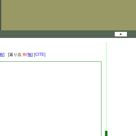
有
] [返り点:
有
/
無
]
[CITE]