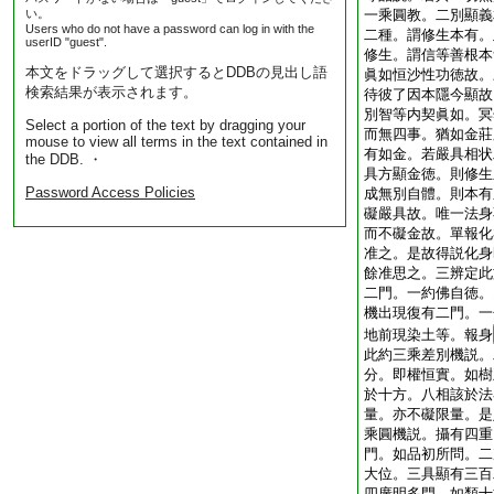
い。
一乘圓教。二別顯義
Users who do not have a password can log in with the
二種。謂修生本有。
userID "guest".
修生。謂信等善根本
本文をドラッグして選択するとDDBの見出し語
眞如恒沙性功徳故。
検索結果が表示されます。
待彼了因本隱今顯故
別智等内契眞如。冥
Select a portion of the text by dragging your
而無四事。猶如金莊
mouse to view all terms in the text contained in
有如金。若嚴具相状
the DDB. ・
具方顯金徳。則修生
Password Access Policies
成無別自體。則本有
礙嚴具故。唯一法身
而不礙金故。單報化
准之。是故得説化身
餘准思之。三辨定此
二門。一約佛自徳。
機出現復有二門。一
地前現染土等。報身
此約三乘差別機説。
分。即權恒實。如樹
於十方。八相該於法
量。亦不礙限量。是
乘圓機説。攝有四重
門。如品初所問。二
大位。三具顯有三百
四廣明多門。如類十