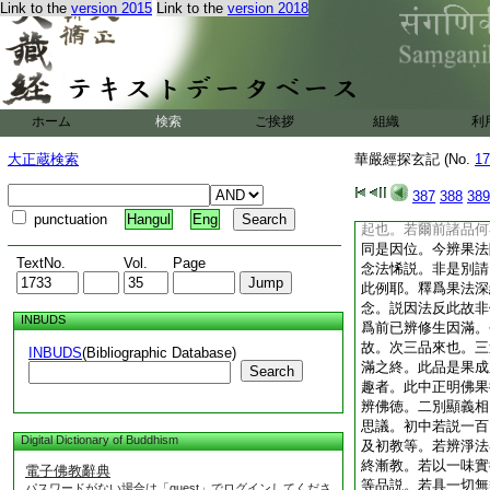
號。十三乾陀羅國者
Link to the
version 2015
Link to the
version 2018
羅此云遍。謂遍此國
名。寂靜窟。相傳是
記及大集經月藏第十
21
浮菩薩住處。
及樹形等世界。並准
ホーム
検索
ご挨拶
組織
利
佛不思議法品第二
初釋名者。如來果之
大正蔵検索
華嚴經探玄記 (No.
17
名。二來意有三。一
答普光佛無上地
22
387
388
389
問。何故此更有請耶
punctuation
Hangul
Eng
起也。若爾前諸品何
同是因位。今辨果法
TextNo.
Vol.
Page
念法悕説。非是別請
此例耶。釋爲果法深
念。説因法反此故非
INBUDS
爲前已辨修生因滿。
故。次三品來也。三
INBUDS
(Bibliographic Database)
滿之終。此品是果成
Search
趣者。此中正明佛果
辨佛徳。二別顯義相
思議。初中若説一百
Digital Dictionary of Buddhism
及初教等。若辨淨法
終漸教。若以一味實
電子佛教辭典
等品説。若具一切無
パスワードがない場合は「guest」でログインしてくださ