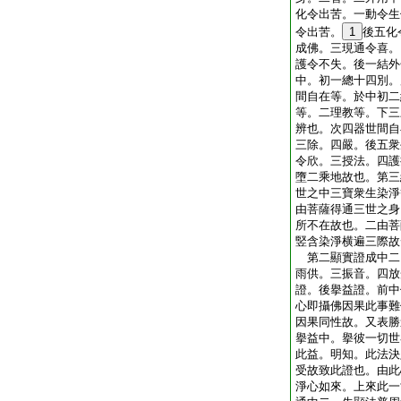
化令出苦。一動令生
令出苦。
1
後五化
成佛。三現通令喜。
護令不失。後一結外
中。初一總十四別。
間自在等。於中初二
等。二理教等。下三
辨也。次四器世間自
三除。四嚴。後五衆
令欣。三授法。四護
墮二乘地故也。第三
世之中三寶衆生染淨
由菩薩得通三世之身
所不在故也。二由菩
竪含染淨横遍三際故
第二顯實證成中二
雨供。三振音。四放
證。後擧益證。前中
心即攝佛因果此事難
因果同性故。又表勝
擧益中。擧彼一切世
此益。明知。此法決
受故致此證也。由此
淨心如來。上來此一