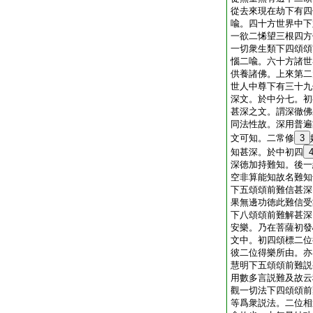
從去來現在劫下有四
喩。四十方世界中下
一欲二悕望三根四方
一切衆生類下四頌頌
惱二喩。六十方諸世
供養諸佛。上來第二
世人中尊下有三十九
深文。於中分七。初
甚深之文。謂深徹佛
同法性故。深用普遍
文可知。二常修
3
知甚深。於中初四
深徳加持難知。後一
空非算能知故名難知
下五頌頌前難信甚深
果無邊功徳此難信受
下八頌頌前難解甚深
安樂。乃在菩薩初發
文中。初四頌標二位
彼二位得樂所由。亦
慧明下五頌頌前難説
用數多言説難及故云
觀一切法下四頌頌前
等爲衆説法。二位相