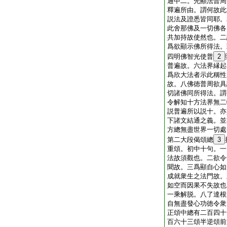
通中二。先顯法普周
釋遍所由。謂何故此
説法及證悉皆同耶。
此舍那佛及一切佛各
共加持故使然也。二
爲欲顯示佛所得法。
四明佛智光使普
2
普遍故。六法界縁起
爲欣大法者示此稱性
故。八佛徳普周欲具
切諸佛同所得法。謂
令解知十方法界無二
説普遍所以説十。亦
下諸文結通之義。並
方總無盡世界一切處
第二大段偈頌總
3
重頌。初中十句。一
法故須觀也。二欲令
聞故。三爲顯自心如
成就衆生之法門故。
如空而因果不失故也
一乘解脱。八了達根
自無盡發心功徳令衆
正頌中總有二百四十
百六十三頌半逆頌前