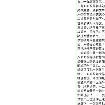
有二十九頌頌前第二
十九頌頌前最初略顯
結歎顯勝。就初文中
六頌頌前欲令慈悲心
二從欲悉分別知下七
世界廣狹即入等文。
三從欲令諸佛種下三
故等文。四從信心不
諸佛智慧光明文。五
頌前欲知衆生種種業
文。六菩提心無量下
三世諸佛平等智慧文
二頌頌前供養一切佛
八頌頌前得佛智慧因
是甚深三昧及從眞如
顯通慧作用故也。九
頌頌前度脱一切衆生
壞下三頌頌前知世界
唯佛智境。今信佛無
盡於未來際下五頌半
衆生諸惡道苦。十二
頌前悉能普照一切世
中問佛説法。十三從
頌前與三世諸佛正法
法身下十一頌頌前悉