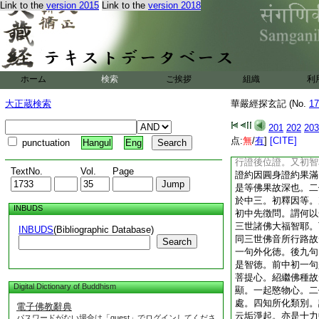
Link to the
version 2015
Link to the
version 2018
皆無比也。如常住僧
僧乃至一合亦遍十方
思之可知。第三當相
初中發是心已者。牒
即是標發心字。得知
中初攝因盡故深。二
ホーム
検索
ご挨拶
組織
利
發徹
7
後際之菩提
初擧所知境。謂知三
大正蔵検索
華嚴經探玄記 (No.
17
深行。謂信向是十信
行十迴。得證是初地
201
202
203
還。又内證爲得證。
点:
無
/
有
]
[CITE]
punctuation
Hangul
Eng
乘中以滅盡定爲身證
行證後位證。又初智
TextNo.
Vol.
Page
證約因圓身證約果滿
是等佛果故深也。二
於中三。初釋因等。
INBUDS
初中先徴問。謂何以
三世諸佛大福智耶。
INBUDS
(Bibliographic Database)
同三世佛音所行路故
Search
一句外化徳。後九句
是智徳。前中初一句
菩提心。紹繼佛種故
Digital Dictionary of Buddhism
顯。一起愍物心。二
處。四知所化類別。
電子佛教辭典
云垢淨起。亦是十力
パスワードがない場合は「guest」でログインしてくださ