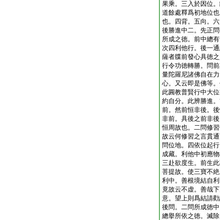
果乘。三入於因位。
道餘處釋爲初地位也
也。四背。五向。六
後勝進中二。先正問
所成之徳。前中總有
次四利他行。後一通
薩者牒前發心具徳之
行令功徳轉勝。問前
量陀羅尼諸佛自在力
心。又云即是佛等。
此圓教普賢行中大位
約自分。此辨勝進。
前。然前恒非後。後
非前。具後之前非後
恒周故也。二問修習
故云何修習之言貫通
問位地。四依位起行
成藏。利他中初應物
三赴欲度生。前生此
菩提故。使三寶不絶
利中。善根境結自利
竟故云不虚。善哉下
意。望上則爲結請勸
後問。二問所成徳中
總擧所依之徳。滅除