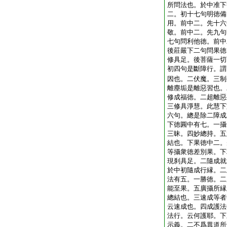
所問法也。於中准下
二。初十七句明徳備
用。前中二。先十六
敬。前中二。先九句
七句問利他徳。前中
後莊嚴下二句問果徳
修具足。後菩薩一切
初四句是斷障行。謂
因也。二伏魔。三制
離塵垢是離惡習也。
修成福徳。二超離惡
三修具淨慧。此慧下
六句。總是除二障成
下徳圓中有七。一攝
三昧。四妙總持。五
結也。下果徳中二。
等攝衆徳差別果。下
現刹具足。二隨成就
於中初隨成行縁。二
法有五。一勝徳。二
能至果。五廣攝所縁
總結也。三速成等者
云速成也。四成護法
法行。云何護耶。下
示義。二不爲異道所