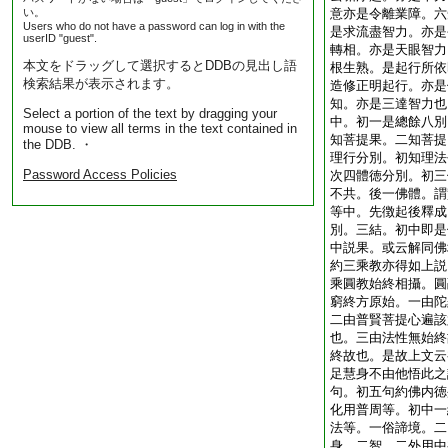
い。
意亦是令離業障。六
Users who do not have a password can log in with the
是求流盡智力。亦是
userID "guest".
轉相。亦是天眼智力
本文をドラッグして選択するとDDBの見出し語
根生熟。是起行所依
検索結果が表示されます。
造修正明起行。亦是
知。亦是三達智力也
Select a portion of the text by dragging your
中。初一是總餘八別
mouse to view all terms in the text contained in
知菩提果。二知菩提
the DDB. ・
理行分別。初知理法
Password Access Policies
次四體徳分別。初三
不共。後一佛體。謂
等中。先徴起後釋成
別。三結。初中即是
中説果。或云解同佛
約三乘教亦得如上説
乘圓教始終相攝。圓
窮終方原始。一由陀
二由普賢菩提心遍該
也。三由法性無始終
終故也。是故上文云
足慧身不由他悟此之
句。初五句約佛内徳
化用普周等。初中一
法等。一俗諦境。二
身。二智。二外用中