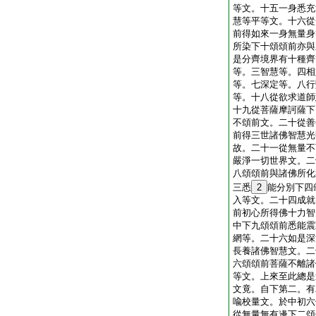
等文。十五一身悉充
慧等平等文。十六從
前得如來一身無量身
所染下十頌頌前亦與
是分齊境界有十種齊
等。三智慧等。四相
等。七深定等。八行
等。十八從欲求道師
十九從菩薩摩訶薩下
不頌前文。二十從善
前得三世諸佛智慧光
故。二十一從無量不
嚴淨一切世界文。二
八頌頌前與諸佛所化
三悉
2
能分別下四
入等文。二十四成就
前初心所得佛十力智
中下九頌頌前悉能震
網等。二十六如是深
長養諸佛智慧文。二
六頌頌前菩薩不離諸
等文。上來至此總是
文竟。自下第二。有
喩校量文。於中初六
從無量無有邊下二頌