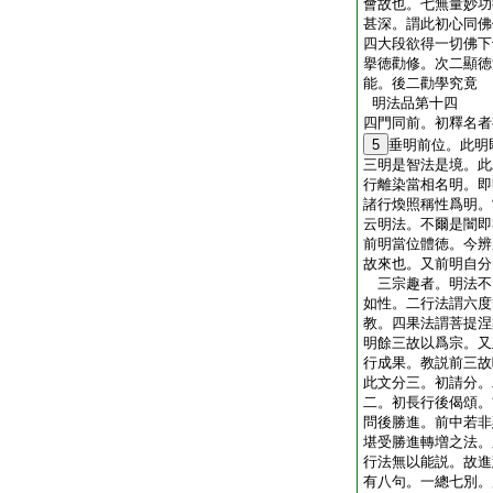
會故也。七無量妙功
甚深。謂此初心同佛
四大段欲得一切佛下
擧徳勸修。次二顯徳
能。後二勸學究竟
明法品第十四
四門同前。初釋名者
5
垂明前位。此明
三明是智法是境。此
行離染當相名明。即
諸行煥照稱性爲明。
云明法。不爾是闇即
前明當位體徳。今辨
故來也。又前明自分
三宗趣者。明法不
如性。二行法謂六度
教。四果法謂菩提涅
明餘三故以爲宗。又
行成果。教説前三故
此文分三。初請分。
二。初長行後偈頌。
問後勝進。前中若非
堪受勝進轉増之法。
行法無以能説。故進
有八句。一總七別。