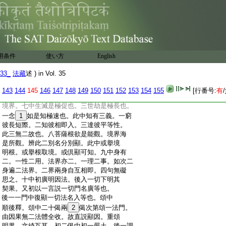
:
故。又何故前列多人此唯一耶。以此人是形
:
居道位徳標普門。彰一即一切一切即一。
:
以普收別故也。文中有二。謂直説重頌也。
:
前中二初總後別。總中初自分後勝進。別中十
:
門。一嚴土調生。此二相即融成四句。可知。
:
二稱佛遍塵沙起佛徳。三中五位十願。二
用条件
使い方
English
:
行可知。四中一門有一切門名普門。於中
:
現一身即一切身名法界身。身皆灑法雨
33_
法藏
述 ) in Vol. 35
:
故名雲也。五身作諸刹名護持土。於中復
:
以三輪調化故名也。六遍諸佛國大會現
143
144
145
146
147
148
149
150
151
152
153
154
155
[行番号:
有
/
:
身名衆中現。説此一乘菩薩本行名菩薩
:
境界。七中生滅是極促也。三世劫是極長也。
:
一念
1
如是知極速也。此中知有三義。一窮
:
彼長短際。二知彼相即入。三達彼平等性。
:
此三無二故也。八菩薩根欲是能觀。境界海
:
是所觀。辨此二別名分別顯。此中或擧境
:
明根。或擧根取境。或倶顯可知。九中身有
:
二。一性二用。法界亦二。一理二事。如次二
:
身遍二法界。二界兩身自互相即。四句無礙
:
思之。十中初廣明因法。後入一切下明其
:
契果。又初以一言説一切門名廣等也。
:
後一一門中復顯一切法名入等也。頌中
:
順後釋。頌中二十偈兩
2
偈次第頌一法門。
:
由因果無二法體全收。故直説顯因。重頌
:
明果。文綺互耳。初二偈中初一嚴土。後一調