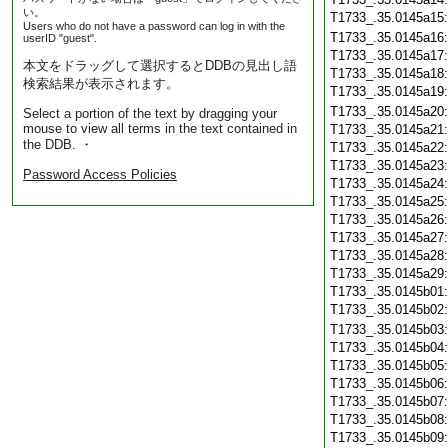
い。
T1733_.35.0145a15
Users who do not have a password can log in with the
T1733_.35.0145a16
userID "guest".
T1733_.35.0145a17
本文をドラッグして選択するとDDBの見出し語
T1733_.35.0145a18
検索結果が表示されます。
T1733_.35.0145a19
T1733_.35.0145a20
Select a portion of the text by dragging your
mouse to view all terms in the text contained in
T1733_.35.0145a21
the DDB. ・
T1733_.35.0145a22
T1733_.35.0145a23
Password Access Policies
T1733_.35.0145a24
T1733_.35.0145a25
T1733_.35.0145a26
T1733_.35.0145a27
T1733_.35.0145a28
T1733_.35.0145a29
T1733_.35.0145b01
T1733_.35.0145b02
T1733_.35.0145b03
T1733_.35.0145b04
T1733_.35.0145b05
T1733_.35.0145b06
T1733_.35.0145b07
T1733_.35.0145b08
T1733_.35.0145b09