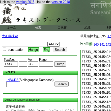
Link to the
version 2015
Link to the
version 2018
T1733_.35.0144c19
T1733_.35.0144c20
T1733_.35.0144c21
T1733_.35.0144c22
T1733_.35.0144c23
T1733_.35.0144c24
ホーム
検索
ご挨拶
組織
利
T1733_.35.0144c25
T1733_.35.0144c26
大正蔵検索
華嚴經探玄記 (No.
17
T1733_.35.0144c27
T1733_.35.0144c28
140
141
142
T1733_.35.0144c29
punctuation
Hangul
Eng
T1733_.35.0145a01
T1733_.35.0145a02
TextNo.
Vol.
Page
T1733_.35.0145a03
T1733_.35.0145a04
T1733_.35.0145a05
INBUDS
T1733_.35.0145a06
T1733_.35.0145a07
INBUDS
(Bibliographic Database)
T1733_.35.0145a08
Search
T1733_.35.0145a09
T1733_.35.0145a10
T1733_.35.0145a11
Digital Dictionary of Buddhism
T1733_.35.0145a12
T1733_.35.0145a13
電子佛教辭典
パスワードがない場合は「guest」でログインしてくださ
T1733_.35.0145a14