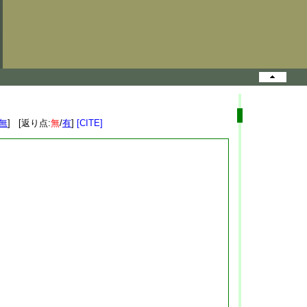
無
] [返り点:
無
/
有
]
[CITE]