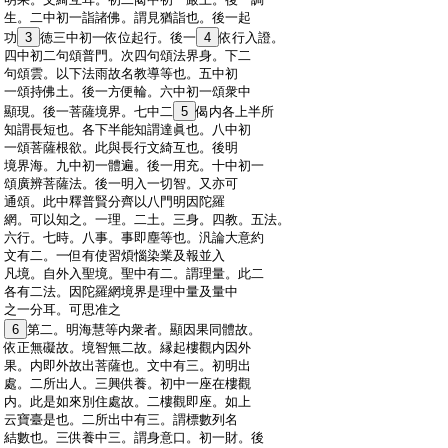
:
生。二中初一詣諸佛。謂見猶詣也。後一起
:
功
3
徳三中初一依位起行。後一
4
依行入證。
:
四中初二句頌普門。次四句頌法界身。下二
:
句頌雲。以下法雨故名教導等也。五中初
:
一頌持佛土。後一方便輪。六中初一頌衆中
:
顯現。後一菩薩境界。七中二
5
偈内各上半所
:
知謂長短也。各下半能知謂達眞也。八中初
:
一頌菩薩根欲。此與長行文綺互也。後明
:
境界海。九中初一體遍。後一用充。十中初一
:
頌廣辨菩薩法。後一明入一切智。又亦可
:
通頌。此中釋普賢分齊以八門明因陀羅
:
網。可以知之。一理。二土。三身。四教。五法。
:
六行。七時。八事。事即塵等也。汎論大意約
:
文有二。一但有使習煩惱染業及報並入
:
凡境。自外入聖境。聖中有二。謂理量。此二
:
各有二法。因陀羅網境界是理中量及量中
:
之一分耳。可思准之
:
6
第二。明海慧等内衆者。顯因果同體故。
:
依正無礙故。境智無二故。縁起樓觀内因外
:
果。内即外故出菩薩也。文中有三。初明出
:
處。二所出人。三興供養。初中一座在樓觀
:
内。此是如來別住處故。二樓觀即座。如上
:
云寶臺是也。二所出中有三。謂標數列名
:
結數也。三供養中三。謂身意口。初一財。後