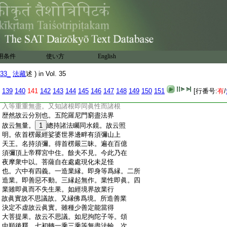
:
次句頌菩提心。下句頌不可壞。八中初半
:
頌無邊心海。謂佛子是念念。迴向有三義。
:
一雲集義。二向佛興供。三向佛聽法。如經
:
悉來集故供養故聽法故。下句頌隨器普現
:
第九夜摩天有十。初令衆生離世憂惱
:
向出世順體之善。又法身斷徳名離憂。教
用条件
使い方
English
:
衆生淨道名向善根。二所縁分齊各非一
:
故。三中初大智離過不住生死。次大悲攝
33_
法藏
述 ) in Vol. 35
:
生不住涅槃。又由具大悲救生。令離苦
:
患。頌中順後釋。四了信等善根差別無邊。
139
140
141
142
143
144
145
146
147
148
149
150
151
[行番号:
有
/
:
即根行稠林也。又知一根中有一切根。相即
:
入等重重無盡。又知諸根即同眞性而諸根
:
歴然故云分別也。五陀羅尼門窮盡法界
:
故云無量。
1
總持諸法矚同水鏡。故云照
:
明。依首楞嚴經娑婆世界邊畔有須彌山上
:
天王。名持須彌。得首楞嚴三昧。遍在百億
:
須彌頂上帝釋宮中住。餘夫不見。今此乃在
:
夜摩衆中以。菩薩自在處處現化未足怪
:
也。六中有四義。一造業縁。即身等爲縁。二所
:
造業。即善惡不動。三縁起無作。業性即眞。四
:
業雖即眞而不失生果。如經境界故業行
:
故眞實故不思議故。又縁佛爲境。所造善業
:
決定不虚故云眞實。雖種少善定能當得
:
大菩提果。故云不思議。如尼拘陀子等。頌
:
中順後釋。七初轉一乘三乘等無盡法輪。次