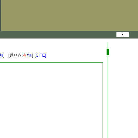
無
] [返り点:
有
/
無
]
[CITE]