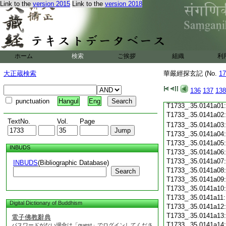
Link to the
version 2015
Link to the
version 2018
T1733_.35.0140c19
T1733_.35.0140c20
T1733_.35.0140c21
T1733_.35.0140c22
T1733_.35.0140c23
T1733_.35.0140c24
ホーム
検索
ご挨拶
組織
利
T1733_.35.0140c25
T1733_.35.0140c26
大正蔵検索
華嚴經探玄記 (No.
17
T1733_.35.0140c27
T1733_.35.0140c28
136
137
138
T1733_.35.0140c29
punctuation
Hangul
Eng
T1733_.35.0141a01
T1733_.35.0141a02
TextNo.
Vol.
Page
T1733_.35.0141a03
T1733_.35.0141a04
T1733_.35.0141a05
INBUDS
T1733_.35.0141a06
T1733_.35.0141a07
INBUDS
(Bibliographic Database)
T1733_.35.0141a08
Search
T1733_.35.0141a09
T1733_.35.0141a10
T1733_.35.0141a11
Digital Dictionary of Buddhism
T1733_.35.0141a12
T1733_.35.0141a13
電子佛教辭典
T1733_.35.0141a14
パスワードがない場合は「guest」でログインしてくださ