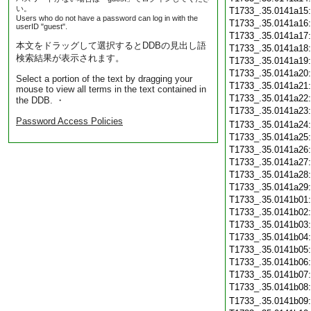
い。
T1733_.35.0141a15
Users who do not have a password can log in with the
T1733_.35.0141a16
userID "guest".
T1733_.35.0141a17
本文をドラッグして選択するとDDBの見出し語
T1733_.35.0141a18
検索結果が表示されます。
T1733_.35.0141a19
T1733_.35.0141a20
Select a portion of the text by dragging your
T1733_.35.0141a21
mouse to view all terms in the text contained in
T1733_.35.0141a22
the DDB. ・
T1733_.35.0141a23
Password Access Policies
T1733_.35.0141a24
T1733_.35.0141a25
T1733_.35.0141a26
T1733_.35.0141a27
T1733_.35.0141a28
T1733_.35.0141a29
T1733_.35.0141b01
T1733_.35.0141b02
T1733_.35.0141b03
T1733_.35.0141b04
T1733_.35.0141b05
T1733_.35.0141b06
T1733_.35.0141b07
T1733_.35.0141b08
T1733_.35.0141b09