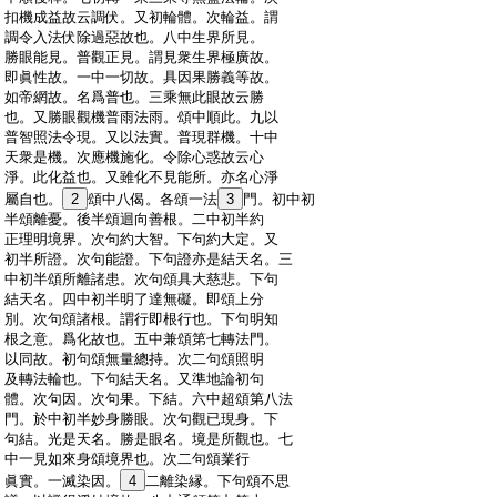
:
扣機成益故云調伏。又初輪體。次輪益。謂
:
調令入法伏除過惡故也。八中生界所見。
:
勝眼能見。普觀正見。謂見衆生界極廣故。
:
即眞性故。一中一切故。具因果勝義等故。
:
如帝網故。名爲普也。三乘無此眼故云勝
:
也。又勝眼觀機普雨法雨。頌中順此。九以
:
普智照法令現。又以法實。普現群機。十中
:
天衆是機。次應機施化。令除心惑故云心
:
淨。此化益也。又雖化不見能所。亦名心淨
:
屬自也。
2
頌中八偈。各頌一法
3
門。初中初
:
半頌離憂。後半頌迴向善根。二中初半約
:
正理明境界。次句約大智。下句約大定。又
:
初半所證。次句能證。下句證亦是結天名。三
:
中初半頌所離諸患。次句頌具大慈悲。下句
:
結天名。四中初半明了達無礙。即頌上分
:
別。次句頌諸根。謂行即根行也。下句明知
:
根之意。爲化故也。五中兼頌第七轉法門。
:
以同故。初句頌無量總持。次二句頌照明
:
及轉法輪也。下句結天名。又準地論初句
:
體。次句因。次句果。下結。六中超頌第八法
:
門。於中初半妙身勝眼。次句觀已現身。下
:
句結。光是天名。勝是眼名。境是所觀也。七
:
中一見如來身頌境界也。次二句頌業行
:
眞實。一滅染因。
4
二離染縁。下句頌不思