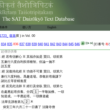
:
分五。初一頌標指前三。次七頌半頌前第
:
四即已起塔僧坊供養。次三頌頌第五行者
:
兼行六度自利疾得種智。次三頌頌第六
:
行者兼行六度利他爲趣道場。後五頌第
:
七行者在處應起塔供養。此初也
:
經 是則爲具足
具足諸供養 賛曰。下七頌
用条件
使い方
至
English
:
半頌第四中分二。初四頌半即爲起塔供
1723_
窺基
撰 ) in Vol. 00
:
養。後三頌即爲起僧坊供養。此初。有三。二
:
頌造塔。一半供養。一頌結
834
835
836
837
838
839
840
841
842
843
844
845
846
[行番号:
有
/
:
經 若能持此經
種種皆嚴好 賛曰。即爲
至
:
起僧坊供養
:
經 若有信解心
其福亦如是 賛曰。頌前第
至
:
五兼行六度自利疾得種智。但論一施不
:
説五度
:
經 況復持此經
功徳不可量 賛曰。頌第六
至
:
兼行六度利他。爲趣道場。恭敬於塔廟謙下
:
諸比丘等皆精進度
:
經 若見此法師
經行及坐臥 賛曰。頌第七
至
:
在處應起塔供養。分四
1
一半敬如佛。一頌
:
知道成。一半應起塔。一頌佛遊處
:
法華玄讃卷第九
2
末
:
保安三年六月二十一日書了 法隆寺僧