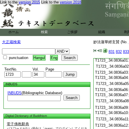
Link to the
version 2015
Link to the
version 2018
T1723_.34.0835c20
T1723_.34.0835c21
T1723_.34.0835c22
T1723_.34.0835c23
T1723_.34.0835c24
T1723_.34.0835c25
ホーム
検索
ご挨拶
組織
利
T1723_.34.0835c26
大正蔵検索
妙法蓮華經玄賛 (No.
T1723_.34.0835c27
T1723_.34.0835c28
831
832
833
T1723_.34.0835c29
punctuation
Hangul
Eng
T1723_.34.0836a01
T1723_.34.0836a02
TextNo.
Vol.
Page
T1723_.34.0836a03
T1723_.34.0836a04
T1723_.34.0836a05
INBUDS
T1723_.34.0836a06
INBUDS
(Bibliographic Database)
T1723_.34.0836a07
Search
T1723_.34.0836a08
T1723_.34.0836a09
T1723_.34.0836a10
Digital Dictionary of Buddhism
T1723_.34.0836a11
電子佛教辭典
T1723_.34.0836a12
パスワードがない場合は「guest」でログインしてくださ