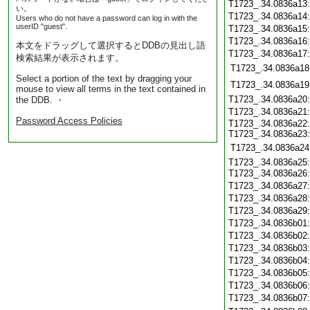
T1723_.34.0836a13
い。
T1723_.34.0836a14
Users who do not have a password can log in with the
userID "guest".
T1723_.34.0836a15
T1723_.34.0836a16
本文をドラッグして選択するとDDBの見出し語
T1723_.34.0836a17
検索結果が表示されます。
T1723_.34.0836a18
Select a portion of the text by dragging your
T1723_.34.0836a19
mouse to view all terms in the text contained in
T1723_.34.0836a20
the DDB. ・
T1723_.34.0836a21
Password Access Policies
T1723_.34.0836a22:
T1723_.34.0836a23:
T1723_.34.0836a24
T1723_.34.0836a25:
T1723_.34.0836a26
T1723_.34.0836a27
T1723_.34.0836a28
T1723_.34.0836a29
T1723_.34.0836b01
T1723_.34.0836b02
T1723_.34.0836b03
T1723_.34.0836b04
T1723_.34.0836b05
T1723_.34.0836b06
T1723_.34.0836b07