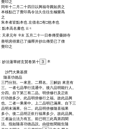
:
覺印之
:
同年十二月二十四日以興福寺圓如房之
:
本移點已了覺印爲令法久住往生極樂爲
:
之
:
朱本者皆點本也 左借名□有□他本也
:
點本高名書也
云々
:
天承元年
五月二十一日奉傳受藥師寺
辛亥
:
善明房得業已了攝釋并抄出傳受已了僧
:
覺印之
:
妙法蓮華經玄賛卷第十
3
本
:
沙門大乘基撰
:
隨喜功徳品
:
三門分別。一來意。二釋名。三解妨 來意有
:
三。一者七品學行流通中。後六品明能行人。
:
分四。自下第三有二品。明傍修行及正依
:
行功徳多少。此品明傍修行之福。故此品興
:
也。二者一乘果中。上二品明已滿果。自下三
:
品明未滿果。分二。此品明傍修隨喜福果
:
多小。後二品明正依行福果多少。故此品興。
:
三者論云法力有五。前已明三此爲第四聞
:
法。指如隨喜功徳品説。由從他聞能生隨