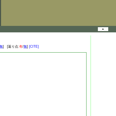
無
] [返り点:
有
/
無
]
[CITE]