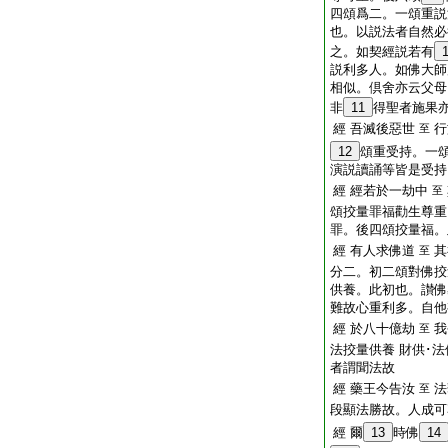
四頌爲二。一頌重説
也。以説法者自然必
之。如契經説若有
説利多人。如佛大師
相似。倶舍亦云父母
非
11
得聖者施果
經 吾滅後惡世
行
至
12
頌重受持。一
演説讀誦等皆是受持
經 經若於一劫中
至
頌挍量罪福勸生尊重
罪。後四頌挍量福。
經 有人求佛道
其
至
分二。初二頌對佛挍
供養。此初也。讃佛
難故心重利多。自他
經 於八十億劫
我
至
法挍量供養 財供･
者謂聞法故
經 藥王今告汝
法
至
段顯法勝故。人成可
經 爾
13
時佛
14