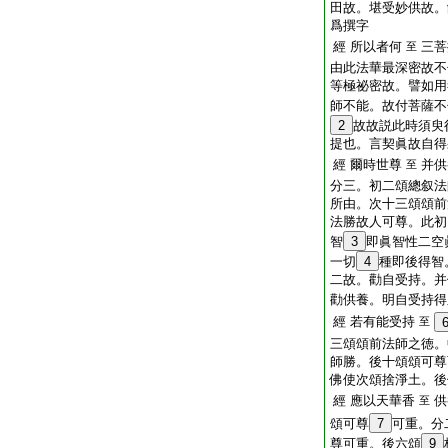
田故。堪受妙供故。
爲撰字
經 所以者何
三菩
至
由此法華最深密故不
等極祕密故。譬如用
師不能。故付菩薩不
2
故故説此時須臾
提也。言契眞故自得
經 爾時世尊
并供
至
分三。初二頌總叙法
所由。次十三頌頌前
法勝故人可尊。此初
智
3
即眞智性二空
一切
4
種即後得智
二故。勸自受持。并
勸供養。明自受持得
經 若有能受持
至
三頌頌前法師之徳。
師勝。後十頌頌可尊
佛使次頌捨淨土。後
經 應以天華香
供
至
頌可尊
7
可重。分
尊可重。後六頌
9