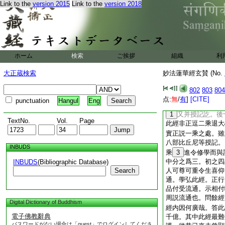
本者皆點本也以朱付
Link to the
version 2015
Link to the
version 2018
爲相違也
妙法蓮華經玄賛卷
沙門基撰
ホーム
検索
ご挨拶
組織
利
◎
19
法師品
三門分別。一來意。
大正蔵検索
妙法蓮華經玄賛 (No.
有三。一者上來最初
八品名爲正宗。前引
802
803
804
唯説一乘。此品又云
点:
無
/
有
]
[CITE]
punctuation
Hangul
Eng
即以一乘正爲經宗
1
又并授記訖。後
TextNo.
Vol.
Page
此經非正逗二乘退大
實正説一乘之處。雖
八部比丘尼等授記。
INBUDS
乘
3
進令修學而與
中分之爲三。初之四
INBUDS
(Bibliographic Database)
Search
人可尊可重令生喜仰
通。學弘此經。正行
品付受流通。示相付
周説流通也。問餘經
Digital Dictionary of Buddhism
經内因何廣哉。答此
電子佛教辭典
千億。其中此經最難
パスワードがない場合は「guest」でログインしてくださ