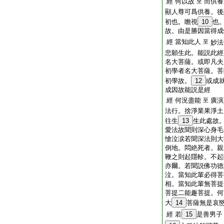
經 何以故
而供養
至
顯人尊可爲供養。後
初也。瞻視
10
也
故。由是勝因當得成
經 當知此人
至
妙法
悲願生此。能説此經
名大菩薩。或即凡夫
初學者名大菩薩。菩
初學故。
12
或成
成因故能説是經
經 何況盡能
廣演
至
法行。捨淨業果淨土
往生
13
生此處故
愛法故聞則深心身毛
愴泣涙若聞深法則大
倒地。悶絶死者。親
鞭之則起隱軫。不起
亦爾。若聞説佛功徳
泣。當知此輩必得菩
相。當知此輩無菩提
菩提二能趣菩提。何
大
14
菩薩無是哀
經 若
15
是善男子