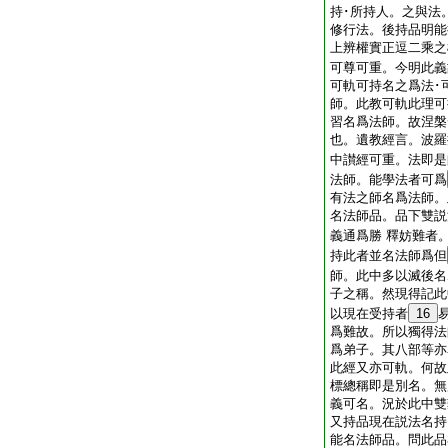
持･所持人。之與法
修行法。後持品明能
上辨權實正逗二乘之
可尊可重。今明此義
可軌可持名之爲法･
師。此教可軌此理可
習名爲法師。故涅槃
也。遺教經言。波羅
中讃經可重。法即是
法師。能學法者可爲
有法之師名爲法師。
名法師品。品下雙説
義通爲勝 釋妨難者
持此者並名法師爲但
師。此中多以滅後名
子之稱。然現得記此
以現在受持者
16
爲難故。所以獨得法
爲弟子。其八部等亦
此經又亦可軌。何故
標總稱即是別名。無
義可名。況於此中雙
又持品現在説法名持
能名法師品。問此品