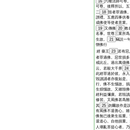
16
六種法師可尊
可尊。後釋所以。五
二
18
毀者罪過佛
讃禮。五應四事供養
成佛使等使者意業。
19
又傳佛
20
教
名事。世尊三業所爲
生故。
21
竊説一
愜佛行
經 藥王
23
若有惡
者罪過佛。惡世損多
戒比丘。過出萬億佛
云。若殺大千界
24
此經罪過於彼。永入
毀讀誦者亦復如是。
行。佛不生惱故。損
生煩惱故。又雖毀佛
經利益彌廣。若毀讀
修習。又罵佛甚爲難
其
25
勿爾故作是
有罵佛不退善心。雖
佛無已後衆生垢重。
退道心。自他損重。
人壞亂菩提心者。乃