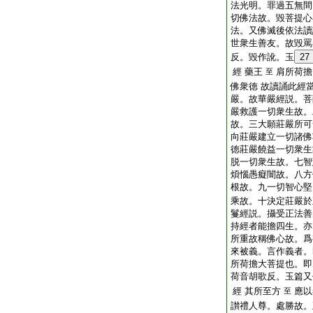
法光明。罪過五無間
切佛法故。毀菩提心
法。又佛滅後依法讀
世衆生善友。故毀罵
反。毀作訛。玉
27
經 藥王
肩所荷擔
至
佛衆徳 故讀誦此經
嚴。故華嚴經説。菩
嚴救護一切衆生故。
故。三大願莊嚴所可
向莊嚴建立一切諸佛
徳莊嚴饒益一切衆生
脱一切衆生故。七智
煩惱愚癡闇故。八方
根故。九一切智心堅
乘故。十決定莊嚴於
鬘經説。攝受正法善
持經者能擔四生。亦
所重故稱佛心故。爲
來被義。言作義者。
所荷擔大菩提也。即
荷音胡歌反。玉篇又
經 其所至方
應以
至
讃禮人尊。處勝故。