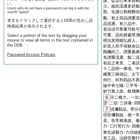
護。從昔已來未曾顯
い。
少。故此流通多於餘
Users who do not have a password can log in with the
熟。化迴心類稍難信
userID "guest".
勵。初之四品讃重流
本文をドラッグして選択するとDDBの見出し語
品流通。初三品中。
検索結果が表示されます。
若法倶可尊重可軌可
可重。説此經處塔涌
Select a portion of the text by dragging your
mouse to view all terms in the text contained in
明法意明能弘經人。
the DDB. ・
於其人所不悋躯命以
既矚此三。讃重義廣
Password Access Policies
名讃重流通。餘二流
初品之來意。二者説
十二品明一乘境。中
權實三根得記。次下
持行。科判四品不異
論中有七喩･三平等
妙力無上故。餘殘脩
6
示二種力。一法
證･二信･三供養･
7
倶彌勒品。即分
倶告彌勒故。後一常
是。告常精進故。修
力･三行苦行力･四
衆生諸難力･六功徳
有三品。法師安樂行