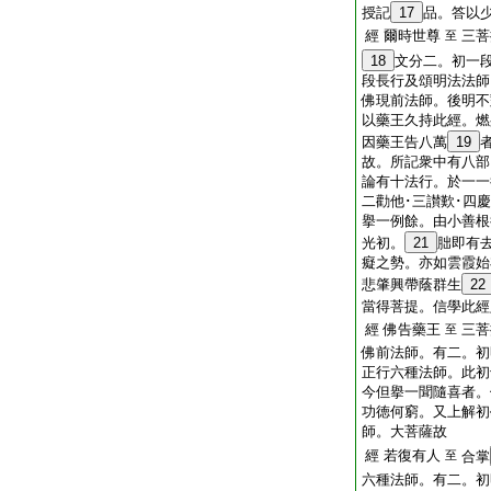
授記
17
品。答以
經 爾時世尊
三菩
至
18
文分二。初一
段長行及頌明法法師
佛現前法師。後明不
以藥王久持此經。燃
因藥王告八萬
19
故。所記衆中有八部
論有十法行。於一一
二勸他･三讃歎･四
擧一例餘。由小善根
光初。
21
胐即有
癡之勢。亦如雲霞始
悲肇興帶蔭群生
22
當得菩提。信學此經
經 佛告藥王
三菩
至
佛前法師。有二。初
正行六種法師。此初
今但擧一聞隨喜者。
功徳何窮。又上解初
師。大菩薩故
經 若復有人
至
合掌
六種法師。有二。初