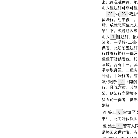
來此後我滅度後。能
明六種法師可尊可種
一
25
句
26
偈法
多法行。初中復二。
所。成就悲願生此人
衆生下。顯是勝因來
明六
1
種法師。後
師者。一受持･二讀･
供養。此明初五法師
行供養行於經一偈及
種種下財供養也。始
恭敬。合有十三。其
掌恭敬身業。二種内
外財。十法行者。謂
讀･受持･
2
正開演
行。且説六種。其餘
習。應皆行之難故不
餘五於一偈者互影彰
別故
經 藥王
8
當知
至
來生。此間計位觀因
經 藥王
9
若有人
是勝因來世作佛。有