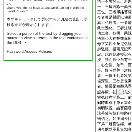
悟一不失於三。所以
い。
一。三病既除一藥亦
Users who do not have a password can log in with the
userID "guest".
三也。三者即詺菩薩
今者眞是聲聞以佛道
本文をドラッグして選択するとDDBの見出し語
異土弘經者。一者迹
検索結果が表示されます。
此土難化。三者注經
他土者。欲明一乘既
Select a portion of the text by dragging your
mouse to view all terms in the text contained in
悟無少大在誓雖異所
the DDB. ・
母下第四比丘尼弘經
辨弘經。授兩尼記即
Password Access Policies
記。此經始終授記有
授。請而授中自有三
二心念請。如千二百
等。於時世尊下次授
者。一依上列衆次第
垢深重。三欲息世譏
者。憍曇是姓翻爲埿
記亦兩。初
1
請次
誓弘經亦開爲二。前
爾時世尊下第五重命
初明眼視二諸菩薩發
諸菩薩智慧利根懸得
物信之。如庄周云目
下第二發誓弘經。就
佛今默然不見告勅者