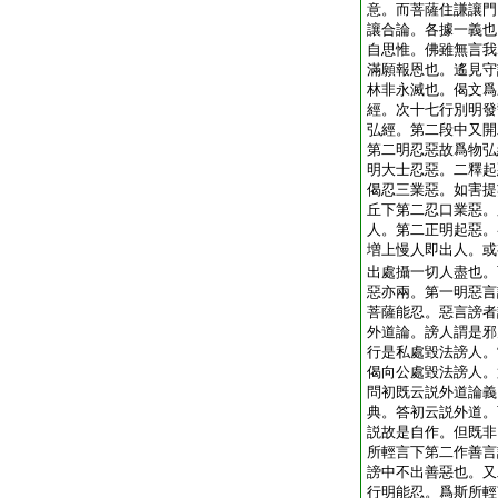
意。而菩薩住謙讓門
讓合論。各據一義也
自思惟。佛雖無言我
滿願報恩也。遙見守
林非永滅也。偈文爲
經。次十七行別明發
弘經。第二段中又開
第二明忍惡故爲物弘
明大士忍惡。二釋起
偈忍三業惡。如害提
丘下第二忍口業惡。
人。第二正明起惡。
増上慢人即出人。或
出處攝一切人盡也。
惡亦兩。第一明惡言
菩薩能忍。惡言謗者
外道論。謗人謂是邪
行是私處毀法謗人。
偈向公處毀法謗人。
問初既云説外道論義
典。答初云説外道。
説故是自作。但既非
所輕言下第二作善言
謗中不出善惡也。又
行明能忍。爲斯所輕