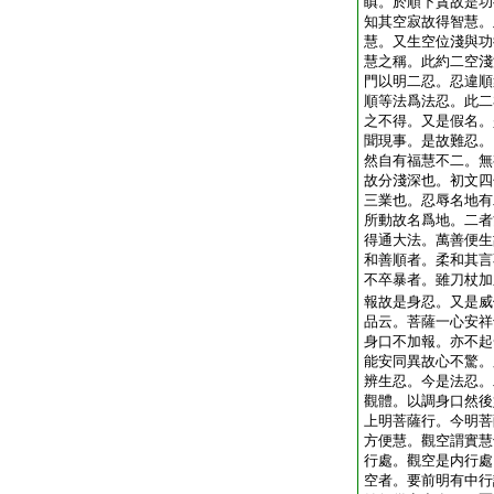
瞋。於順下貪故是功
知其空寂故得智慧。
慧。又生空位淺與功
慧之稱。此約二空淺
門以明二忍。忍違順
順等法爲法忍。此二
之不得。又是假名。
聞現事。是故難忍。
然自有福慧不二。無
故分淺深也。初文四
三業也。忍辱名地有
所動故名爲地。二者
得通大法。萬善便生
和善順者。柔和其言
不卒暴者。雖刀杖加
報故是身忍。又是威
品云。菩薩一心安祥
身口不加報。亦不起
能安同異故心不驚。
辨生忍。今是法忍。
觀體。以調身口然後
上明菩薩行。今明菩
方便慧。觀空謂實慧
行處。觀空是内行處
空者。要前明有中行