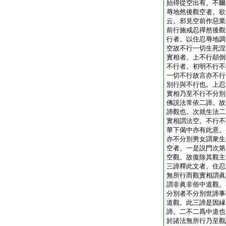
始得從空出有。不爾
辱地然後觀空者。欲
云。邪見空前作惡業
前行施戒忍禪然後觀
行者。以住忍辱地調
空故不行一切生死涅
實相者。上不行顛倒
不行者。初明不行不
一切不行故言亦不行
別行與不行也。上忍
實相乃至不行不分別
佛説法常依二諦。故
諦觀也。次就生法二
實相謂法空。不行不
華下偈中亦有此意。
亦不分別男女謂衆生
空者。一是説門次第
空觀。故復除其觀主
三諦釋此文者。住忍
無所行而觀實相謂眞
謂非眞非俗中道觀。
分別者不分別世諦事
道觀。此三諦是因縁
諦。二不二爲中道也
於諸法無所行乃至觀