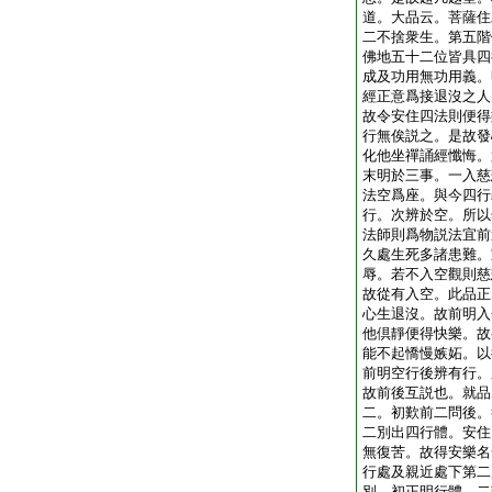
道。大品云。菩薩住
二不捨衆生。第五階
佛地五十二位皆具四
成及功用無功用義。
經正意爲接退沒之人
故令安住四法則便得
行無俟説之。是故發
化他坐禪誦經懺悔。
末明於三事。一入慈
法空爲座。與今四行
行。次辨於空。所以
法師則爲物説法宜前
久處生死多諸患難。
辱。若不入空觀則慈
故從有入空。此品正
心生退沒。故前明入
他倶靜便得快樂。故
能不起憍慢嫉妬。以
前明空行後辨有行。
故前後互説也。就品
二。初歎前二問後。
二別出四行體。安住
無復苦。故得安樂名
行處及親近處下第二
別。初正明行體。二