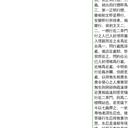
義。就出四行體即爲
三。第一正明行體。
樂相初文即是釋行。
安樂即行所得果。偈
樂行。就初文又二。
二。一標行近二章門
行之人已入於理而履
入理親而近之名爲近
合爲一。問行處既深
處。後説近處耶。答
習而近之。問約位云
已入於理稱爲行處。
近稱爲近處。今明依
行近義亦爾。但經意
處。以得無生相應名
應令發心之人漸漸習
無生則與顛倒疏遠便
近實相疏遠則受苦惱
行近二章門。則爲二
標釋結也。若菩薩下
今以七義釋之。一依
辱地者謂生忍也。後
菩薩行生忍得無量功
慧。生忍是違順等境