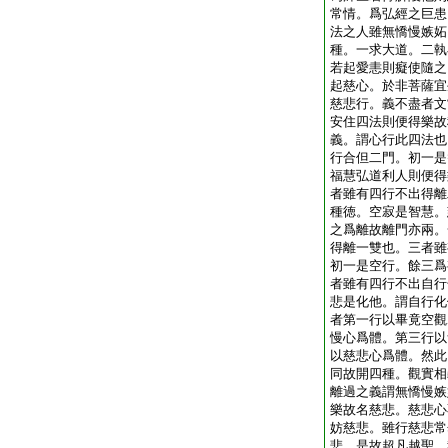
常情。爲弘經之巨患
法之人雖無憍慢嫉妬
種。一求大道。二執
若起愛恚則癡使隨之
起慈心。於非菩薩宜
慈悲行。義不盡者文
安住四法則便得樂故
義。謂心行此四法也
行合但二門。初一是
福慧弘道利人則便得
者雖有四行不出得離
種徳。空寂是智慧。
之爲離故離門亦兩。
得離一雙也。三者雖
初一是空行。餘三爲
者雖有四行不出自行
悲是化他。謂自行化
者第一行以畢竟空觀
慢心爲體。第三行以
以慈悲心爲體。然此
同故開四種。觀實相
離過之義謂無憍慢嫉
樂故名慈悲。慈悲心
妨慈悲。雖行慈悲常
悲。是故超凡越聖。