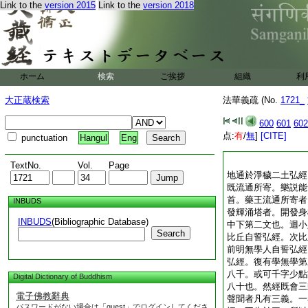
Link to the
version 2015
Link to the
version 2018
ホーム
検索
ご挨拶
組織
利
大正蔵検索
法華義疏 (No.
1721_
600
601
602
点:
有
/
無
]
[CITE]
punctuation
Hangul
Eng
TextNo.
Vol.
Page
地通於淨穢二土弘經
既流通所寄。樂説能
首。藥王流通所寄者
INBUDS
發輝涌塔者。開發身
INBUDS
(Bibliographic Database)
中下第二文也。迴小
Search
比丘自誓弘經。次比
前明無學人自誓弘經
弘經。復有學無學第
八千。或可千字少點
Digital Dictionary of Buddhism
八十也。然經既會三
電子佛教辭典
聲聞者凡有三義。一
パスワードがない場合は「guest」でログインしてくださ