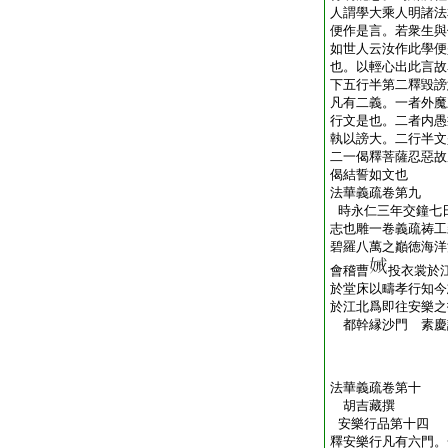
人謂學大乘人明諸法
便作是言。若衆生與
如世人云汝作此學便
也。以輕心出此言故
下五行半第二釋毀謗
凡有二義。一者外魔
行文是也。二者内愚
執以謗大。二行半文
二一偈釋菩薩忍惡故
偈結誓如文也
法華義疏卷第九
時永仁三年交鐘七
志也雕一卷義疏祷工
碧羅八萬之巓徳海洋
會稽曹
投衣裳於
於堂床以疇孝行知今
於江北爲即往安樂之
都幹縁沙門 素
法華義疏卷第十
胡吉藏撰
安樂行品第十四
釋安樂行凡有六門。