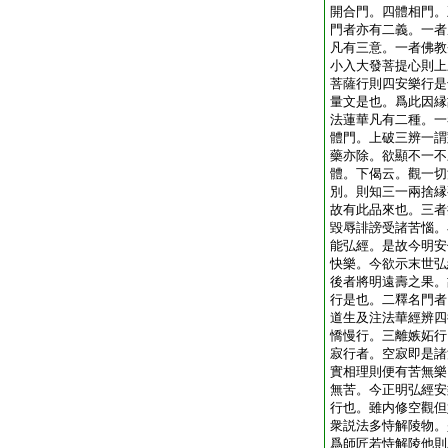
開合門。四體相門。
門者亦有二義。一者
凡有三意。一者佛教
小入大發菩提心則上
菩薩行則四安樂行是
量文是也。爲此因縁
法蓮華凡有二種。一
體門。上破三辨一謂
藥亦除。欲顯不一不
體。下偈云。觀一切
別。則知三一兩捨縁
故有此品來也。三者
毀辱誹謗受諸苦惱。
能弘經。是故今明安
快樂。今欲示末世弘
後者將明遠壽之果。
行是也。二釋名門者
道生及注法華經辨四
憍慢行。三離嫉妬行
寂行者。空寂即是諸
實相理則便有苦無樂
無苦。今正明弘經安
行也。雖内修空觀但
衆説法多恃解陵物。
爲師匠若恃解陵他則