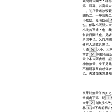
既聞所未聞故＊稱得
第二釋喜。以喜義未
二。初序昔迷故致憂
開爲二。一序昔悔二
小故疑。疑悔既生
也。然取小既疑失大
小此義互通＊也。我
叙昔日聞法也。見諸
所聞事也。又向序聞
備有人法故具陳也。
可通
52
大小。大
前皆
54
明授菩薩
云中本末阿含經。記
神徳無量。身子見此
不預斯事甚自感傷者
也。失於如來無量知
喪果於無量何苦如之
常獨處下第二明
1
大果
2
由佛授小故
林
4
樹下者前明在