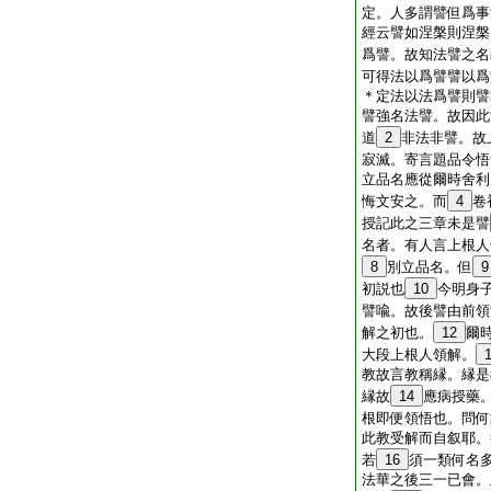
定。人多謂譬但爲事
經云譬如涅槃則涅槃
爲譬。故知法譬之名
可得法以爲譬譬以爲
＊定法以法爲譬則譬
譬強名法譬。故因此
道
2
非法非譬。故
寂滅。寄言題品令悟
立品名應從爾時舍利
悔文安之。而
4
卷
授記此之三章未是譬
名者。有人言上根人
8
別立品名。但
9
初説也
10
今明身
譬喩。故後譬由前領
解之初也。
12
爾
大段上根人領解。
教故言教稱縁。縁是
縁故
14
應病授藥
根即便領悟也。問何
此教受解而自叙耶。
若
16
須一類何名
法華之後三一已會。