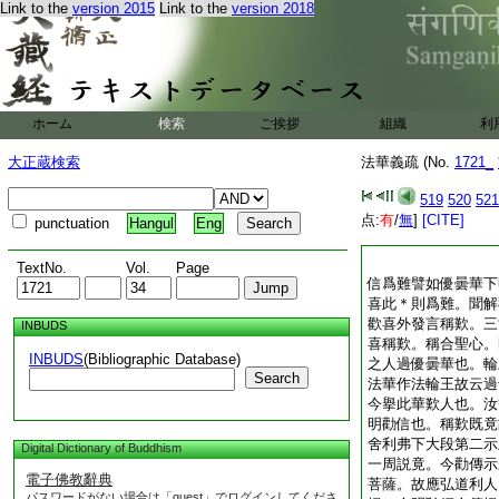
Link to the
version 2015
Link to the
version 2018
ホーム
検索
ご挨拶
組織
利
大正蔵検索
法華義疏 (No.
1721_
519
520
521
点:
有
/
無
]
[CITE]
punctuation
Hangul
Eng
TextNo.
Vol.
Page
信爲難譬如優曇華下
喜此＊則爲難。聞解
歡喜外發言稱歎。三
INBUDS
喜稱歎。稱合聖心。
INBUDS
(Bibliographic Database)
之人過優曇華也。輪
Search
法華作法輪王故云過
今擧此華歎人也。汝
明勸信也。稱歎既竟
舍利弗下大段第二示
Digital Dictionary of Buddhism
一周説竟。今勸傳示
電子佛教辭典
菩薩。故應弘道利人
パスワードがない場合は「guest」でログインしてくださ