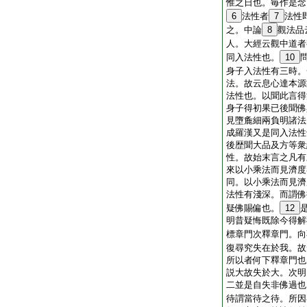
惟之日也。毎作是念
6
法性者
7
法性
之。中論
8
觀法品
人。大經云觀中道者
同入法性也。
10
身子入法性有三時。
法。故云息心達本源
法性也。以聞此言得
身子得初果已後聞佛
見墮麁細兩負明諸法
成羅漢又是同入法性
後歴聞大品及方等衆
性。故始末言之凡有
來以小乘法而見濟度
同。以小乘法而見濟
法性有淺深。而謂佛
疑佛賜偏也。
12
明昔疑悔既除今得解
標章門次釋章門。向
復尋究失在於我。故
所以者何下釋章門也
説大故失於大。次明
二並是自失非佛過也
待謂當待之待。所因