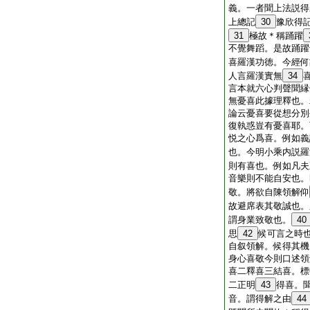
義。一者聞上法説得
上總記
30
豫欣得
31
極故＊稱踊躍
不覺舞蹈。是故踊躍
喜羅漢功徳。今經何
人言羅漢實無
34
言本就六心判聲聞縁
無憂喜此據理釋也。
論云憂喜要從想分別
復執惑豈有憂喜耶。
悦之心爲喜。例如義
也。今明小乘内説羅
則有喜也。例如凡夫
音樂則不能自安也。
敬。將欲自陳領解仰
故避席表其敬誠也。
謂身業致敬也。
40
思
42
候可言之時
自叙領解。候得其機
身心喜敬今則口述領
喜二釋喜三結喜。標
二正明
43
得喜。
音。謂得解之由
44