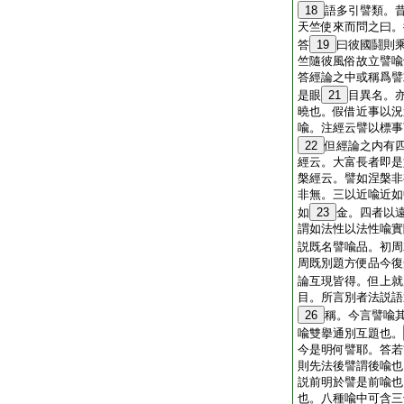
18
語多引譬類。
天竺使來而問之曰。
答
19
曰彼國鬪則
竺隨彼風俗故立譬喩
答經論之中或稱爲譬
是眼
21
目異名。
曉也。假借近事以況
喩。注經云譬以標事
22
但經論之内有
經云。大富長者即是
槃經云。譬如涅槃非
非無。三以近喩近如
如
23
金。四者以
謂如法性以法性喩實
説既名譬喩品。初周
周既別題方便品今復
論互現皆得。但上就
目。所言別者法説語
26
稱。今言譬喩
喩雙擧通別互題也。
今是明何譬耶。答若
則先法後譬謂後喩也
説前明於譬是前喩也
也。八種喩中可含三