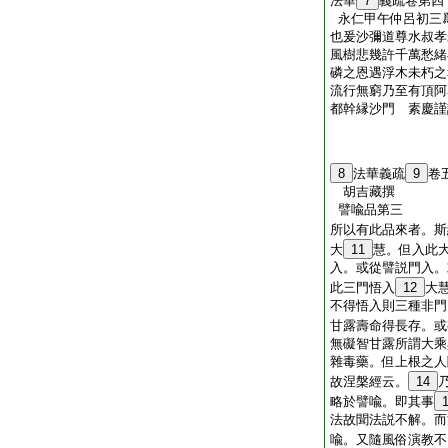
法華
7
義疏卷第四
永仁甲午仲呂初三
也爰沙彌道尊水叔孝
風樹悲幾許千萬愁緒
磷之恩遇浮木未朽之
流行無窮乃至有頂阿
都幹縁沙門 素慶謹
8
法華義疏
9
卷
胡吉藏撰
譬喩品第三
所以有此品來者。斯
大
11
慧。但入此
入。或從譬説門入。
此三門悟入
12
大
不得悟入則三種非門
甘露壽命得長存。或
無礙智甘露所謂大乘
雜毒藥。但上根之人
故涅槃經云。
14
略於譬喩。即其事
法故聞法説不解。而
喩。又隨風俗演教不