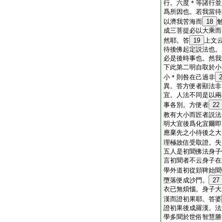
行。六度＊等諸行並
爲所因也。若我當待
以濟我苦海而
18
成三菩提必以大乘而
然耶。答
19
上文
待後佛起定説法也。
必是後時事也。然我
下此第二明自取於小
小＊則咎在己過非
異。答方便者顯法非
宜。人法不同是以兩
事各別。方便者
22
教有大小而匠者説法
明大宜後爲化宜爾即
應棄先之小待後之大
理極故信受取證。失
五人是初聞佛法身子
言初聞者不云身子在
學外道初從頞鞞始聞
墮落便成沙門。
27
衣已無煩惱。身子大
漢而證初果耶。答婆
證初果後成羅漢。法
學多聞於世俗智慧勝