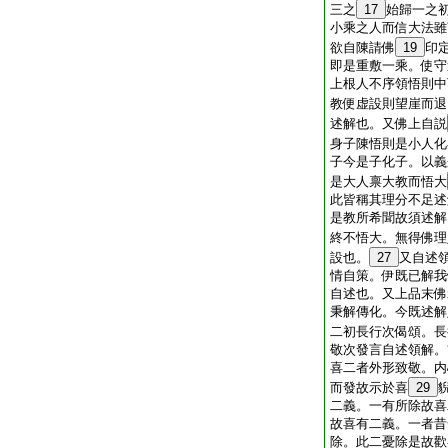
三之
17
始歸一之
小乘之人而信大法雖
欲自陳請佛
19
印
即是重敷一乘。使守
上根人不序領悟則中
教便虚設則望崖而退
述解也。又佛上自説
身子陳悟則是小人化
子今是子化子。以義
是大人禀大教而悟大
此皆稱其理分不足述
是教所希聞故須述解
終不悟大。無得佛理
設也。
27
又自述
情自策。伊既已解我
自述也。又上品末佛
秉解傳化。今既述解
二初長行次偈頌。長
敬次發言自述領解。
喜二者外形致敬。内
而發故示於喜
29
二義。一有所除故喜
故喜有二義。一者昔
除。此二憂除是故歡