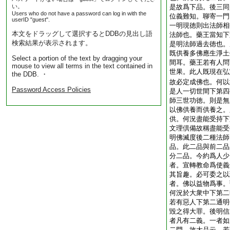
い。
是故爲下品。後三同
Users who do not have a password can log in with the
位義難知。聊寄一門
userID "guest".
一明現徳則出法師相
本文をドラッグして選択するとDDBの見出し語
法師也。藥王當知下
検索結果が表示されます。
是明法師過去徳也。
既供養多佛應生淨土
Select a portion of the text by dragging your
間耳。藥王若有人問
mouse to view all terms in the text contained in
世果。此人既現在弘
the DDB. ・
故必定成佛也。何以
Password Access Policies
是人一切世間下第四
師三世功徳。則是無
以佛供養而供養之。
供。何況盡能受持下
文理倶備故稱盡能受
明佛滅度後二種法師
品。此二品與前二品
分二品。今約爲人少
者。宣轉教命爲使義
其旨趣。必可委之以
者。佛以益物爲事。
何況於大衆中下第二
若有惡人下第二通明
毀之得大罪。後明信
者凡有二義。一者如
二門。故大品云。若