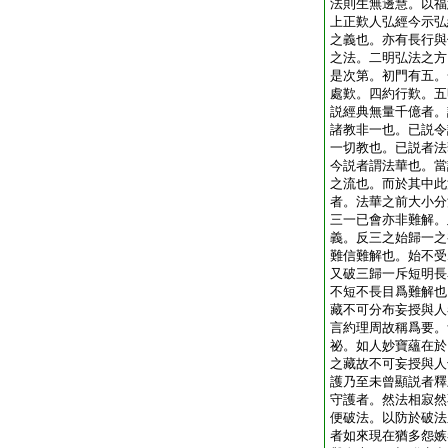
法則生無邊慧。以福
上正歎人弘經今示弘
之義也。亦有長行與
之法。二明弘法之方
是次第。初門有五。
處歎。四約行歎。五
説經典無量千億者。
諸教非一也。已説令
一切教也。已説者法
今説者謂法華也。當
之流也。而於其中此
者。法華之前大小分
三一已會亦非難解。
義。反三之始歸一之
難信難解也。始不受
又破三歸一斥短明長
不短不長目爲難解也
藏不可分布妄授與人
言約理周故稱爲要。
祕。如人妙寶蘊在於
之藏故不可妄授與人
護乃至未曾顯説者釋
守護者。然法相寂然
便破法。以防於破法
者如來現在猶多怨嫉