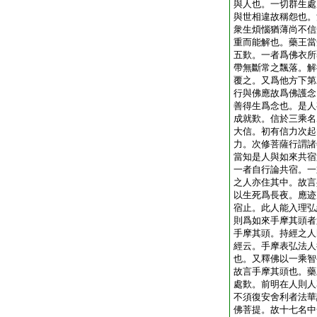
與人也。一切群生處
與世相違故稱怨也。
衆生煩惱猶薄尚不信
重而能解也。藥王當
五歎。一者爲佛衣所
帶無斷常之飄落。解
覆之。又爲他方下第
行與佛應故爲佛護念
善得生爲念也。是人
成就歎。信於三乘名
大信。初有信力次起
力。次修菩薩行謂諸
當知是人與如來共宿
一者自行論共宿。一
之人亦住其中。故言
以生死爲長夜。應迹
宿止。此人能入理弘
則爲如來手摩其頭者
手摩其頭。持經之人
經云。手摩表弘法人
也。又釋佛以一乘智
故言手摩其頭也。藥
處歎。前明在人則人
不須復安舍利者法華
佛菩提。故十七名中