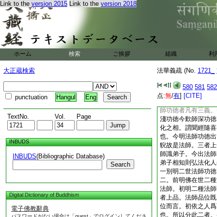
Link to the
version 2015
Link to the
version 2018
念隨喜則知唯一無二
乘。故得佛記。注經
譬如松柏始萌便有陵
已樹菩提之根故與記
滅後下第二明佛滅後
有此文來者凡有二義
ホーム
検索
ご挨拶
組織
利
於佛在世十方佛土弘
也。二者有人疑云。
大正蔵検索
法華義疏 (No.
1721_
聞法隨喜可得記耳。
復隨喜應不得記。是
580
581
582
功徳一等皆與授記也
点:
無
/
有
]
[CITE]
punctuation
Hangul
Eng
兩世法師功徳。所以
師功徳者凡有三義。
TextNo.
Vol.
Page
淺功徳今歎師深功徳
化之相。謂聞經隨喜
也。今明法師功徳出
INBUDS
貎故是法師。三者上
師識弟子。今出法師
INBUDS
(Bibliographic Database)
弟子相知則弘法化人
Search
一別明二世法師功徳
二。前明佛在世二種
法師。初明二種法師
Digital Dictionary of Buddhism
者上品。法師品位既
位而言。初依之人爲
電子佛教辭典
也。所以分此二者。
パスワードがない場合は「guest」でログインしてくださ