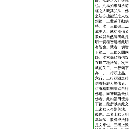
嚴。弘經之人行與佛
也。則爲如來肩所荷
經之人既其弘法。佛
之法亦擔能弘之人也
頌第一二世弟子勸供
持。次十三偈頌上二
成美人。就初兩偈又
欲成就自然智者此是
明一切種智慧者此明
有智也。慧者一切智
下第二十三偈又開兩
師。次六偈頌前信毀
在世二種法師。次三
就前又二。一行頌下
亦二。二行頌上品。
六行。二行頌毀之得
供養持經人勝佛者。
供養稱歎則増進自行
佛也。而智度論云供
佛者。此約福田優劣
下第二段所以有此文
上來歎人今則美法。
義也。二者上歎人明
爲法師。欲釋成法師
是文來也。三者上歎