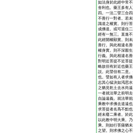
如法身於此經中常不
舍利也。藥王多有人
四。一法二譬三合四
不善行一對者。若未
識道之權實。則行菩
成佛道。或可退住二
經有一無三。直進不
此經開權顯實。則未
善行。與此相違名善
權身實。則不深厭生
行義。與此相違名善
對明近菩提不近菩提
略故但有於近也藥王
説。此譬但有二意。
也。譬如有人者求佛
志其心猛決如渇思水
之猶見乾土去水尚遠
一者就法華之前明去
自論遠義。就法華前
乘教中求佛去道遠也
求菩提者名爲不黠也
經未廢二乘者。於此
以此教中明大乘。乃
乘。則始行菩薩猶未
之望。則求佛之心不