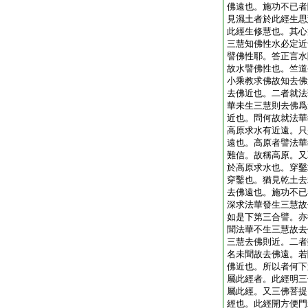
佛遠也。施功不已者
見濕土者於此經生思
此經生修慧也。其心
三慧知佛性水必定近
譬佛性耶。答正言水
故水譬佛性也。竺道
小乘教求佛故知去佛
去佛近也。二者就法
華未生三慧則去佛爲
近也。問何故就法華
高原求水有近遠。只
遠也。高原者譬法華
難信。故稱高原。又
於高原求水也。穿鑿
穿鑿也。猶見乾土去
去佛遠也。施功不已
深求法華發生三慧故
如是下第三合譬。亦
聞法華不生三慧故去
三慧去佛則近。二者
名未聞故去佛遠。若
佛近也。所以者何下
屬此經者。此經明三
屬此經。又三佛菩提
經也。此經開方便門