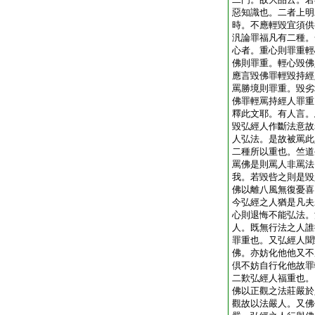
惡知識也。二者上明
時。不應輕毀宜須供
汎論罪福凡有二種。
心者。重心則罪重輕
佛則罪重。輕心毀佛
應言毀佛罪輕毀持經
罵勝境則罪重。毀劣
佛罪輕罵持經人罪重
釋此文耶。有人言。
毀弘經人作斷法意故
人弘法。是故被罵此
二種所以重也。竺道
罵佛是則罵人非罵法
我。若毀呰之則是毀
佛以離八風無復憂喜
今弘經之人猶是凡夫
心則退悔不能弘法。
人。既無行法之人誰
罪重也。又弘經人聞
佛。亦妨化他他又不
倶不妨自行化他故罪
二歎弘經人福重也。
佛以正觀之法莊嚴於
觀故以法嚴人。又佛