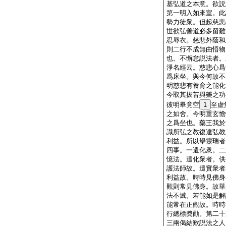
基弘道之本意。欲説
第一明入如來室。此
勢力徒衆。但起慈悲
世欲弘善道必多留難
忍辱衣。慈悲外蔭和
則二行不成無由悟物
也。不懈怠説法者。
淨名經云。慈悲心爲
爲床坐。與今何故不
明慈悲有養育之能化
今取其拔苦與樂之功
彼明畢竟空
1
至虚
之如舍。今明重玄憺
之爲坐也。藥王我於
識所弘之教復達弘教
利益。所以擧靈瑞者
四事。一遣化衆。二
憶法。遣化衆者。供
護法師故。遣實衆者
利益故。時時見佛身
觀則常見佛身。故華
法不滅。若能如是解
能常在正觀故。時時
行總標奬勸。第二十
三兩偈結歎説法之人