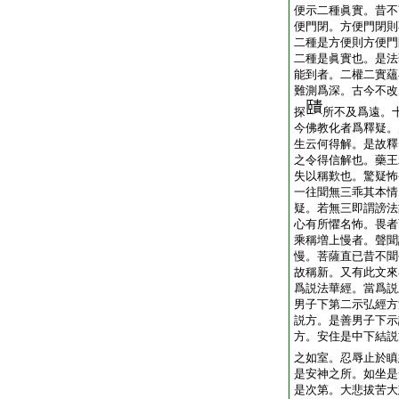
便示二種眞實。昔不
便門閉。方便門閉則
二種是方便則方便門
二種是眞實也。是法
能到者。二權二實蘊
難測爲深。古今不改
探
所不及爲遠。
今佛教化者爲釋疑。
生云何得解。是故釋
之令得信解也。藥王
失以稱歎也。驚疑怖
一往聞無三乖其本情
疑。若無三即謂謗法
心有所懼名怖。畏者
乘稱増上慢者。聲聞
慢。菩薩直已昔不聞
故稱新。又有此文來
爲説法華經。當爲説
男子下第二示弘經方
説方。是善男子下示
方。安住是中下結説
之如室。忍辱止於瞋
是安神之所。如坐是
是次第。大悲拔苦大