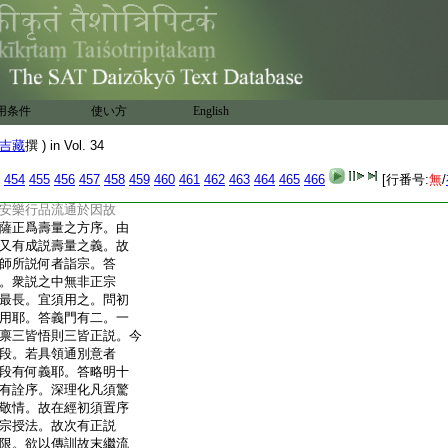
此經爲二段。從初品竟
4
開三顯一。次從涌出品
遠。於兩段中各開序
也。印法師開此經凡
從方便品竟安樂行品十
便乘眞實。從涌出品
用条件
使い方
English
偈以前兩品半開近顯
從分別功徳品竟經是
吉藏
撰 ) in Vol. 34
樂行品前是因分。然見
果宗之由漸。必須兩
454
455
456
457
458
459
460
461
462
463
464
465
466
[行番号:
無
/
塔品多寶助命覓通經
安樂行品流通於因故
薩正爲壽量之方序。由
又有成説壽量之義。故
師所説何者詣宗。答
。衆説之中無非正宗
最長。宜須用之。問初
用耶。答義門有二。一
禀三皆悟則三皆正説。今
段。若具領通別意者
段有何義耶。答略明十
有詮序。深理化凡須驚
敬情。故在經初須置序
宗授法。故次有正説
限。欲以傳訓故末繼流