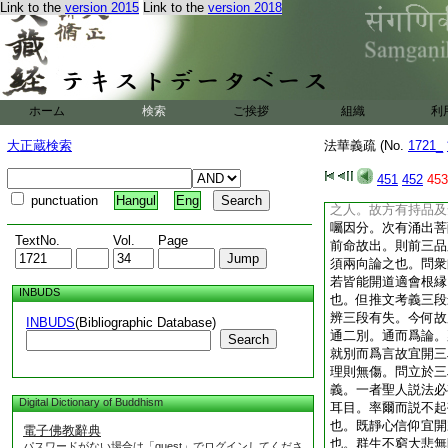
Link to the
version 2015
Link to the
version 2018
方軌也。龍光法師開
安樂行品十三品是
以下十四品是開近顯
正流通三段合成六段
爲四段。序品爲序。
二品開三顯一明乘方
ホーム
検索
ご挨拶
組織
利
至分別功徳品彌勒説
遠明身方便身眞實。
大正蔵検索
法華義疏 (No.
1721_
流通分也。彼雖云安
寶塔品下有三品又是
451
452
453
向望之。何者由見寶
punctuation
Hangul
Eng
之人。故方有持品及
囑因分。次有涌出菩
TextNo.
Vol.
Page
前命故出。則前三品
須兩向論之也。問衆
若皆能開道適會根縁
INBUDS
也。但推文考義三段
辨三段有失。今何故
INBUDS
(Bibliographic Database)
通二別。通而爲論。
Search
就別而爲言故宜開三
理則無傷。問立於三
義。一者聖人説法必
Digital Dictionary of Buddhism
耳目。率爾而説不起
也。既靜心信仰宜開
電子佛教辭典
也。群生不窮大悲無
パスワードがない場合は「guest」でログインしてくださ