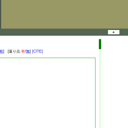
有
] [返り点:
有
/
無
]
[CITE]