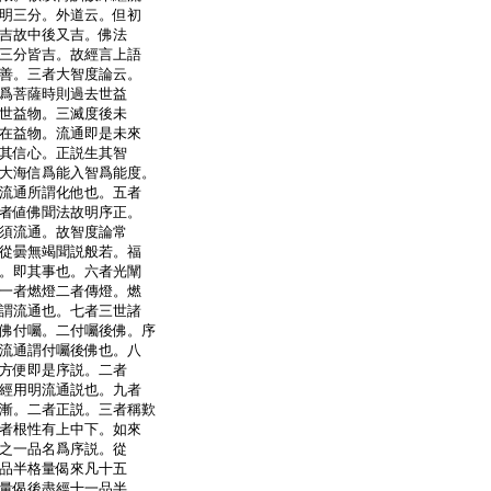
明三分。外道云。但初
吉故中後又吉。佛法
三分皆吉。故經言上語
善。三者大智度論云。
爲菩薩時則過去世益
世益物。三滅度後未
在益物。流通即是未來
其信心。正説生其智
大海信爲能入智爲能度。
流通所謂化他也。五者
者値佛聞法故明序正。
須流通。故智度論常
從曇無竭聞説般若。福
。即其事也。六者光闡
一者燃燈二者傳燈。燃
謂流通也。七者三世諸
佛付囑。二付囑後佛。序
流通謂付囑後佛也。八
方便即是序説。二者
經用明流通説也。九者
漸。二者正説。三者稱歎
者根性有上中下。如來
之一品名爲序説。從
品半格量偈來凡十五
量偈後盡經十一品半