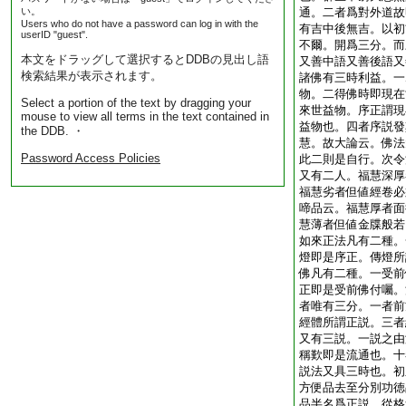
い。
通。二者爲對外道故
Users who do not have a password can log in with the
有吉中後無吉。以初
userID "guest".
不爾。開爲三分。而
本文をドラッグして選択するとDDBの見出し語
又善中語又善後語又
検索結果が表示されます。
諸佛有三時利益。一
物。二得佛時即現在
Select a portion of the text by dragging your
來世益物。序正謂現
mouse to view all terms in the text contained in
益物也。四者序説發
the DDB. ・
慧。故大論云。佛法
Password Access Policies
此二則是自行。次令
又有二人。福慧深厚
福慧劣者但値經卷必
啼品云。福慧厚者面
慧薄者但値金牒般若
如來正法凡有二種。
燈即是序正。傳燈所
佛凡有二種。一受前
正即是受前佛付囑。
者唯有三分。一者前
經體所謂正説。三者
又有三説。一説之由
稱歎即是流通也。十
説法又具三時也。初
方便品去至分別功徳
品半名爲正説。從格