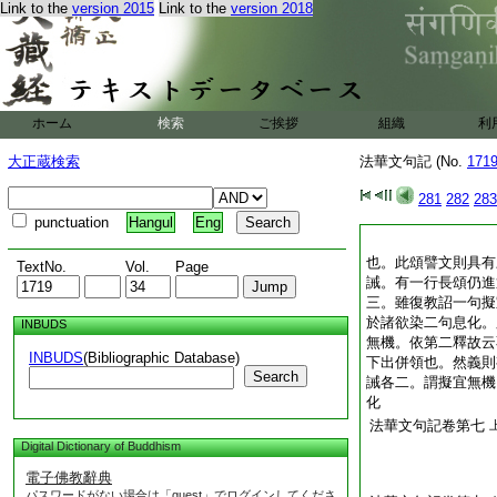
Link to the
version 2015
Link to the
version 2018
ホーム
検索
ご挨拶
組織
利
大正蔵検索
法華文句記 (No.
171
281
282
283
punctuation
Hangul
Eng
也。此頌譬文則具有
TextNo.
Vol.
Page
誡。有一行長頌仍進
三。雖復教詔一句擬
於諸欲染二句息化。
INBUDS
無機。依第二釋故云
INBUDS
(Bibliographic Database)
下出併領也。然義則
Search
誡各二。謂擬宜無機
化
法華文句記卷第七
Digital Dictionary of Buddhism
電子佛教辭典
パスワードがない場合は「guest」でログインしてくださ