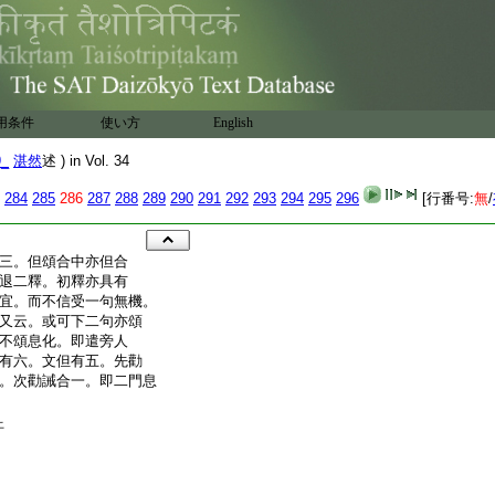
用条件
使い方
English
9_
湛然
述 ) in Vol. 34
284
285
286
287
288
289
290
291
292
293
294
295
296
[行番号:
無
/
三。但頌合中亦但合
退二釋。初釋亦具有
宜。而不信受一句無機。
又云。或可下二句亦頌
不頌息化。即遣旁人
有六。文但有五。先勸
。次勸誡合一。即二門息
上