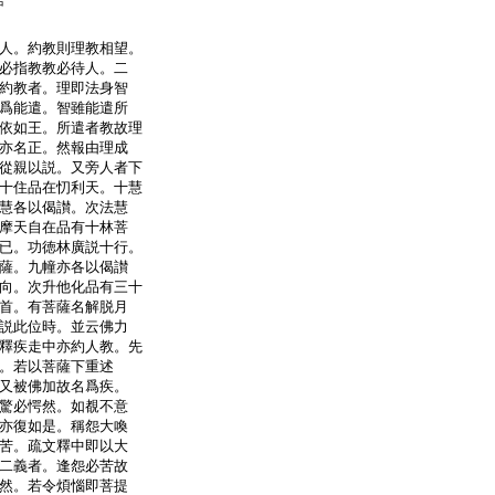
中
述
人。約教則理教相望。
必指教教必待人。二
約教者。理即法身智
爲能遣。智雖能遣所
依如王。所遣者教故理
亦名正。然報由理成
從親以説。又旁人者下
十住品在忉利天。十慧
慧各以偈讃。次法慧
摩天自在品有十林菩
已。功徳林廣説十行。
薩。九幢亦各以偈讃
向。次升他化品有三十
首。有菩薩名解脱月
説此位時。並云佛力
釋疾走中亦約人教。先
。若以菩薩下重述
又被佛加故名爲疾。
驚必愕然。如覩不意
亦復如是。稱怨大喚
苦。疏文釋中即以大
二義者。逢怨必苦故
然。若令煩惱即菩提