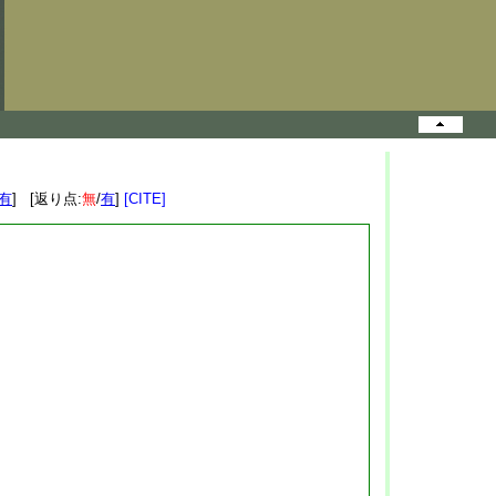
有
] [返り点:
無
/
有
]
[CITE]