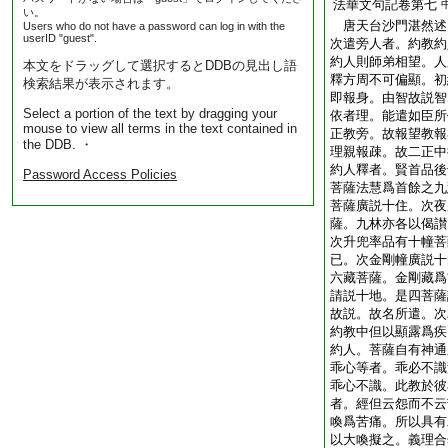
法華文句記卷第七
い。
唐天台沙門湛然
Users who do not have a password can log in with the
userID "guest".
次遣旁人者。約教約
約人則師弟相望。人
本文をドラッグして選択するとDDBの見出し語
釋方周不可偏顯。初
検索結果が表示されます。
即報身。由智故説智
Select a portion of the text by dragging your
依者理。能遣如臣所
mouse to view all terms in the text contained in
正教旁。故報望教報
the DDB. ・
理親報疎。故二正中
約人釋者。賢首品後
Password Access Policies
菩薩法慧爲首餘之九
菩薩廣説十住。次夜
薩。九林亦各以偈讃
次升兜率品有十幢菩
已。次金剛幢廣説十
六藏菩薩。金剛藏爲
請説十地。是四菩薩
故説。故名所遣。次
約教中但以顯露爲疾
約人。菩薩自有神通
乖心等者。乖必不識
乖心不識。此教於彼
者。經但云怨而不云
喚爲苦痛。所以具有
以大喚擬之。義理合