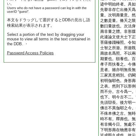
い。
迹中明始終者。具如
Users who do not have a password can log in with the
先擧非存亡出脩夭爲
userID "guest".
量。次明壽量意。然
本文をドラッグして選択するとDDBの見出し語
之數是量。脩夭之限
検索結果が表示されます。
數曰量故也。次法身
壽非量之體。非形牒
Select a portion of the text by dragging your
此違論文使大士下正
mouse to view all terms in the text contained in
菩薩修踐極照。令知
the DDB. ・
士智之所遊。所遊既
Password Access Policies
壽故名爲照。不以兩
期要也。頤養也。百
孝子而扶養之。今佛
意者。雖亦明無長無
三家其意稍別。仍闕
初明伽耶色。身形壽
之表。然則下以形例
而不分。古今爲一。
也下。明今古不二。
先須辯長。後方明一
佛古不異伽耶之今。
不殊本佛之古。無時
時不有。釋壽也。無
有非獨今日。無處不
下明形壽在物應非有
近成即久成也。故云