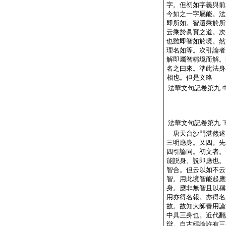
字。但初如字義與前
今如之一字屬能。法
即所如。智還乘於所
云乘於眞實之道。次
也雖即智如於境。然
理名如等。次引論者
解即屬智稱境而解。
名之曰來。準此法身
相也。但是文略
法華文句記卷第九
法華文句記卷第九
唐天台沙門湛然
三明應身。又四。先
四引論同。初文者。
能説身。説即應也。
智合。但云以如不云
智。用此境智能起應
身。應非無智且以稱
用亦得名報。亦得名
故。故知大師善用論
中具三身也。近代翻
辯。自古經論許有三