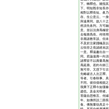
下。轉釋也。雖指其
下。明短既非短長亦
相對以釋長短。眞乃
存。生公意云。一身
與遠果同。故八十之
然須先各判。方可融
意。並以法身爲極皆
去報壽爲長。何得用
非壽諸教常談。但未
不及於注家踐極及以
云恒存之長諸經未説
一意。釋遠趣出自一
同。若論遠壽一向須
諸釋皆不以壽量爲無
爲延壽。若約今師三
無可存。又惑下引古
先略破古人次正釋。
等者。引春秋事。具
不同。彼但借相扼之
我乘下正釋今如彊秦
趙也。及金光明者。
菩薩自思惟言。何縁
年。如佛所説二因長
食。佛無量劫具足十
時。其室自然廣博嚴