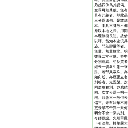
乃感四佛爲其説偈。
空界可知其數。無有
具有此義者。即此品
三分爲四句。是故應
本。本具三身故不偏
應以本地之長。用開
本理無復長短。故借
以釋。當知本迹倶具
迹。問若壽量等者。
無量。無量故常。明
雖異二常何殊。答中
分別辯異。初反質者
經云一切衆生悉一乘
殊。若部異常殊。亦
如向述。亦應更立名
別答者。先涅槃。次
同廣略稍別。亦應結
同。次文云爲一明一
機。非會三一故但云
偏三。未至法華不應
更云帶不帶異一乘何
明會不會一乘共別。
今師假設。先引華嚴
下引法華。於華嚴大