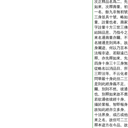
次正釋品名爲二。先
如來。次釋壽量。初
一名。餘九非無初號
三身並具十號。略如
量。詮量也者。壽家
字詮量十方三世三佛
結歸品意。乃指今之
來名通壽量亦爾。不
名雖通意則局本。故
身屬迹。何以乃言本
法報非迹。若顯遠已
釋。亦先釋如來。先
四身十身三十三身無
從略名以消品目。所
三即法等。不云化者
問華嚴十身此但二三
是則此經身義不足。
爾。別則不然。彼通
也。別釋如來故不應
若欲通收彼經十身。
攝於業報。智即報身
故知此經亦立多身。
十法界身。或己或他
來之名。故但可二三
釋本迹方在今品。故