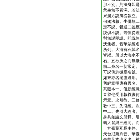
那不別。則法身即是
衆生無不圓滿。若法
果滿方説滿從報立。
何獨法報。生佛無二
定不説。報通二義應
説倶不説。若但從理
對無説即説。即説無
沃焦者。舊華嚴經名
所列。大海有石其名
皆竭。所以大海水不
石。五欲沃之而無厭
前二身名一切常定。
可説佛刹微塵名號。
如來亦名毘盧遮那。
舊經意明應身異名。
其體本一。但新經意
直擧他受用報義復何
示意。次引教。三修
教中三。先引經。次
中二。先引大經者。
身具如諸文所釋。引
義大旨與三經同。而
十方臺葉互爲主伴。
天台戒疏判云。華臺
臺華葉本迹定者。被