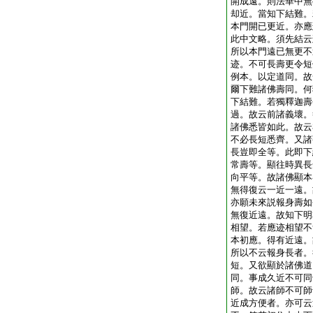
開成遠。則法華中無
却近。當知下結難。
本門開已更近。亦應
此中文略。須先結云
所以本門遠已無更不
迹。不可長壽更令短
例本。以定道同。故
爾下難諸佛壽同。何
下結難。若獨釋迦壽
過。故云前諸義壞。
諸佛悉皆如此。故云
不必長短悉齊。又諸
長豈即全等。此即下
常壽等。顯往時異長
向平等。故諸佛顯本
無得復云一近一遠。
亦願未來説報身壽如
無復近遠。故知下明
相望。若應迹相望不
本初應。得有近遠。
所以不云報身長者。
短。又欲顯於諸佛道
同。事成久近不可同
師。故云諸師不可師
近成方便者。亦可云