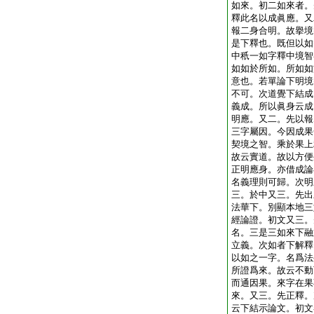
如來。初二如來者。
釋此名以成眞應。又
報二身合明。故擧境
是下釋也。既但以如
中秖一如字釋中境智
如如於所如。所如如
意也。若單論下明境
不可。次道覺下結成
義成。所以眞身云成
明應。又二。先以報
三字屬因。今因成果
契境之智。乘於果上
故云實道。故以方便
正明應身。亦借成論
名義理則可歸。次明
三。於中又三。先出
法華下。別顯本地三
經論證。初文又三。
名。三是三如來下融
立義。次如者下解釋
以如之一字。名爲法
所證爲來。故云不動
而通因果。來字在果
來。又三。先正釋。
云下結示論文。初文