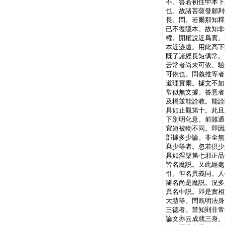
不。答若初住中本下
也。故諸菩薩發願利
長。問。若爾那知釋
已不復隱本。故知非
權。開權説近爲實。
本近迹遠。用此高下
既了諸經長短倶常。
云常者尚未可依。驗
可依也。問義推等者
道理實爾。據文不如
常似無文據。答意者
及橋並能詮教。能詮
具如止觀第十。此且
下別明化意。前雖通
宜短被物不同。即因
部據多少論。非全無
棄少等者。忽若倶少
具如涅槃第七邪正品
皆名魔説。又此經處
引。但名異義同。人
隨名尚是魔説。況多
異名中説。即是實相
大慧等。問既明法身
三徳者。當知則非常
論文亦云成就三身。