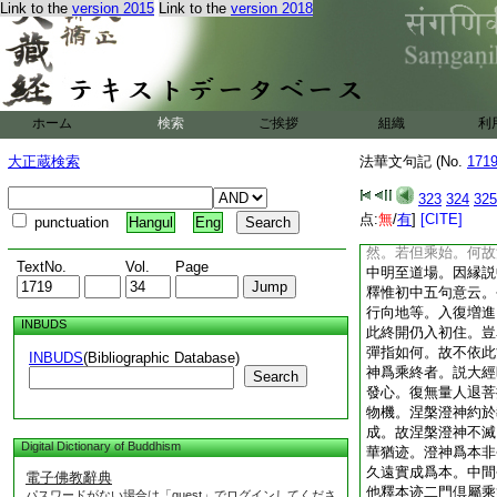
Link to the
version 2015
Link to the
version 2018
分而不分。故云不異
故以多寶滅而非滅。
故云與太虚齊等。若
表。應當多寶現即是
壽量品耶。況但是法
迦量即無量。秖可顯
ホーム
検索
ご挨拶
組織
利
如何得知過去壽量耶
劫。然始方云不思議
大正蔵検索
法華文句記 (No.
171
爲乘始。以涅槃爲乘
可。等是隔部何不以
323
324
325
會歸爲乘始者。教行
点:
無
/
有
]
[CITE]
punctuation
Hangul
Eng
無始亦復無終。若迹
然。若但乘始。何故
TextNo.
Vol.
Page
中明至道場。因縁説
釋惟初中五句意云。
行向地等。入復増進
INBUDS
此終開仍入初住。豈
彈指如何。故不依此
INBUDS
(Bibliographic Database)
神爲乘終者。説大經
Search
發心。復無量人退菩
物機。涅槃澄神約於
成。故涅槃澄神不滅
Digital Dictionary of Buddhism
華猶迹。澄神爲本非
久遠實成爲本。中間
電子佛教辭典
他釋本迹二門倶屬乘
パスワードがない場合は「guest」でログインしてくださ