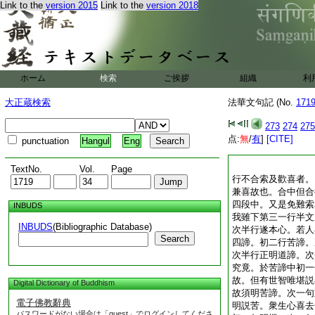
Link to the
version 2015
Link to the
version 2018
ホーム
検索
ご挨拶
組織
利
大正蔵検索
法華文句記 (No.
171
273
274
275
点:
無
/
有
]
[CITE]
punctuation
Hangul
Eng
TextNo.
Vol.
Page
行不合索及歡喜者。
兼喜故也。合中但合
四段中。又是免難索
INBUDS
我雖下第三一行半文
INBUDS
(Bibliographic Database)
次半行遂本心。若人
Search
四諦。初二行苦諦。
次半行正明道諦。次
究竟。於苦諦中初一
故。但有世智唯堪説
Digital Dictionary of Buddhism
故須明苦諦。次一句
電子佛教辭典
明説苦。衆生心喜去
パスワードがない場合は「guest」でログインしてくださ