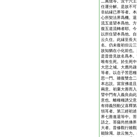
二萬億等。況十六王
任運分解。是故不可
非結縁已界等者。本
心所契法界爲機。退
流五道望本爲他。方
復五道流轉者耶。今
以所住望本爲他。自
云久住。此縁至長大
名。仍未復初但云三
故知猶在小化前也。
是昔曾見故名爲本。
唯有生死。於生死中
大悲之城。大應尚疎
等者。以念子苦思種
思一門。雖復雙念二
本志説。當宣佛道且
兩意。初棄大善而入
譬中門有入義良由此
意也。離種種誘父意
有得義預動父喜釋第
領耳者。第三經初述
界七善進退等中。菩
語之。菩薩尚然佛界
大者。昔修觀行雖觀
能除濁。故云無力。