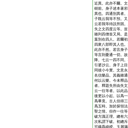
近異。此亦不爾。文
樹前。身子述本著邪
異也。四通別異者。
子既云我等不預。又
云若我等待説所因。
失之文四度云等。豈
雖列四僧首又局。是
葉別在四人。若爾初
四衆八部即其人也。
此亦不然。若言身子
等言則憂通一切。故
降。七云一四不同。
引婆沙云。身子上目
同彼小今實。文意永
名信樂品。其義雖通
何以云樂。今未釋品
者。釋題失所由失文
云一往等者。以此品
後更以小起。以爲一
爲畢竟。古人但得三
爲五時。加於探領法
聖之情。但作一往等
破方識正理。總有六
次私謂下破。初總斥
可織爲綺綬。玉屑滿