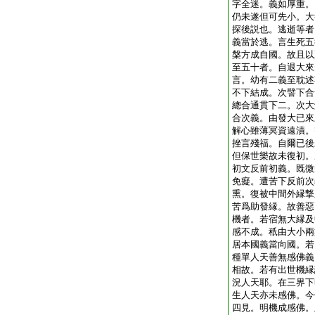
字全迷。義如厚重。
仍未遂但可先小。大
探後説也。逃逝等者
義當於逃。言生死五
槃方成自國。故且以
至五十者。自退大來
言。幼有二義至耽述
不下結成。次譬下合
總合通貫下二。次大
合次義。由發大已來
解心雖薄冥資遠漬。
挫言殘福。自爾已後
但保世樂故未復初。
初文反前初義。既微
免癡。遭苦下反前次
熏。復被中間外縁撃
苦爲助發縁。故善惡
機者。若宿無大縁及
感不成。秖由大小兩
居本國義當向國。若
種單人天善無感佛義
相故。若有出世機縁
況人天耶。在三界下
生人天亦未感佛。今
四見。明機成感佛。