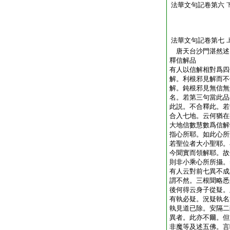
法華文句記卷第六
法華文句記卷第七
唐天台沙門湛然
釋信解品
有人以信解相對爲四
解。利根邪見解而不
解。鈍根邪見無信無
名。若第三句當此品
此説。不合釋此。若
合入七地。云何猶在
大地信數慧數爲信解
指心所耶。如此心所
若聖位者大小聖耶。
今聞實而領解耶。故
則非小乘心所所攝。
有人云對前七異不成
謂不然。三根聞略悉
後何得云身子從疑。
有執必疑。況疑執名
執見道已除。安隔二
異者。此亦不爾。但
非魔等及述五佛。言