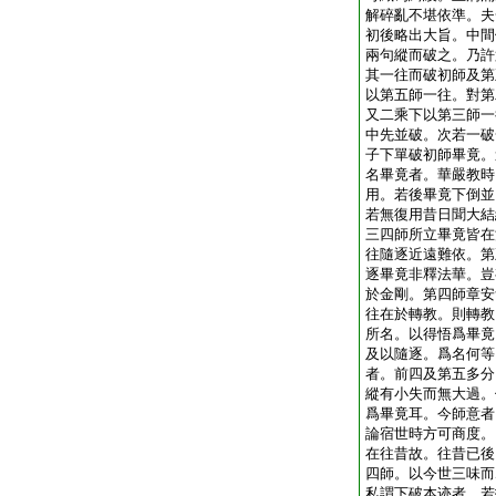
解碎亂不堪依準。夫
初後略出大旨。中間
兩句縱而破之。乃許
其一往而破初師及第
以第五師一往。對第
又二乘下以第三師一
中先並破。次若一破
子下單破初師畢竟。
名畢竟者。華嚴教時
用。若後畢竟下倒並
若無復用昔日聞大結
三四師所立畢竟皆在
往隨逐近遠難依。第
逐畢竟非釋法華。豈
於金剛。第四師章安
往在於轉教。則轉教
所名。以得悟爲畢竟
及以隨逐。爲名何等
者。前四及第五多分
縱有小失而無大過。
爲畢竟耳。今師意者
論宿世時方可商度。
在往昔故。往昔已後
四師。以今世三味而
私謂下破本迹者。若