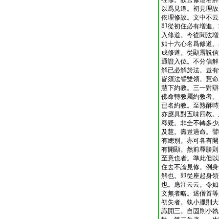
以爲見道。初見理故
依理修故。文中不云
即從初住必有増進。
入修道。今從聞法増
如十六心名爲修道。
成修道。從顯露説信
通證入位。不分信解
解已必解於法。豈有
皆須法譬雙領。慧命
慧下約教。三一對辯
佛命轉教屬約教者。
已名約教。至熟酥時
亦應具對五味四教。
釋疑。非全不轉多少
及慧。壽豈過命。譬
有總別。亦可各有開
有開顯。然前釋勝則
至意也者。準此但以
住去不論見修。例身
解也。即從座起身領
也。應注云云。令如
文無者略。述僧首等
初失者。執小臘則大
識開三。自固則小執