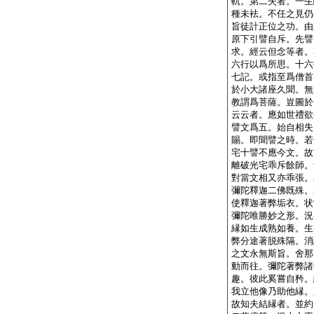
軌。第二失者。一生
種未袪。不任之見仍
旨徒計正位之功。由
原下引譬自斥。先譬
求。經云但念等者。
六行以爲所思。十六
七記。或指至爲僧首
於小大諸座久聞。無
教謂爲菩薩。豈圖於
云云者。應如世禮欲
譬文爲五。始自相失
賜。即聞譬之時。若
宅十譬不應今文。故
離破光宅乖斥餘師。
對當文相又亦乖張。
彌陀釋迦二佛既殊。
使釋迦著弊垢衣。状
彌陀唯勝妙之形。況
縁如生成熟如養。生
弊分途著脱殊隔。消
之文永無斯旨。舍那
動而往。彌陀著弊諸
趣。彼此奚嘗自矜。
我立他像乃助他縁。
故知夫結縁者。並約