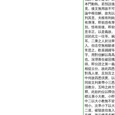
本門動執。若預説後
竟。後文無用故不可
論中根信解。故先以
判其意。夫根有利鈍
有厚薄。即前惑有厚
別。悟有前後。即前
意非正。以是義故。
須於此立一往等。豌
耳。二乘之人於法華
入。但念空無相願者
常思之。歡喜踊躍等
字。用對信解以爲爲
也。況理善生破惡獲
得。即分證之第一義
相從云分。故此四悉
對爲人便。且別言之
中何故四悉倶實。以
同前文列衆帶小三悉
須教分。五時之終方
釋。此欲約位以釋信
標云禀小大教。小即
中二以大小教無不皆
明小。次準小下以大
二道。破疑故信進入
在修。故云修道名解