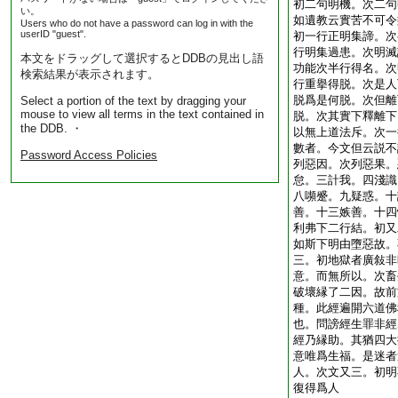
初二句明機。次二句
い。
如遺教云實苦不可令
Users who do not have a password can log in with the
userID "guest".
初一行正明集諦。次
行明集過患。次明滅
本文をドラッグして選択するとDDBの見出し語
功能次半行得名。次
検索結果が表示されます。
行重擧得脱。次是人
脱爲是何脱。次但離
Select a portion of the text by dragging your
mouse to view all terms in the text contained in
脱。次其實下釋離下
the DDB. ・
以無上道法斥。次一
數者。今文但云説不
Password Access Policies
列惡因。次列惡果。
怠。三計我。四淺識
八嚬蹙。九疑惑。十
善。十三嫉善。十四
利弗下二行結。初又
如斯下明由墮惡故。
三。初地獄者廣敍非
意。而無所以。次畜
破壞縁了二因。故前
種。此經遍開六道佛
也。問謗經生罪非經
經乃縁助。其猶四大
意唯爲生福。是迷者
人。次文又三。初明
復得爲人