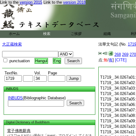
Link to the
version 2015
Link to the
version 2018
ホーム
検索
ご挨拶
組織
利
大正蔵検索
法華文句記 (No.
171
268
269
270
点:
無
/
有
]
[CITE]
punctuation
Hangul
Eng
TextNo.
Vol.
Page
T1719_.34.0267a01
T1719_.34.0267a02
T1719_.34.0267a03
INBUDS
T1719_.34.0267a04
INBUDS
(Bibliographic Database)
T1719_.34.0267a05
Search
T1719_.34.0267a06
T1719_.34.0267a07
T1719_.34.0267a08
T1719_.34.0267a09
Digital Dictionary of Buddhism
T1719_.34.0267a10
電子佛教辭典
T1719_.34.0267a11
パスワードがない場合は「guest」でログインしてくださ