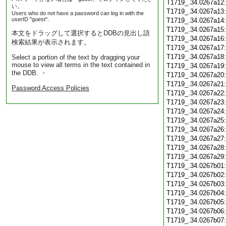
T1719_.34.0267a12
い。
T1719_.34.0267a13
Users who do not have a password can log in with the
userID "guest".
T1719_.34.0267a14
T1719_.34.0267a15
本文をドラッグして選択するとDDBの見出し語
T1719_.34.0267a16
検索結果が表示されます。
T1719_.34.0267a17
T1719_.34.0267a18
Select a portion of the text by dragging your
mouse to view all terms in the text contained in
T1719_.34.0267a19
the DDB. ・
T1719_.34.0267a20
T1719_.34.0267a21
Password Access Policies
T1719_.34.0267a22
T1719_.34.0267a23
T1719_.34.0267a24
T1719_.34.0267a25
T1719_.34.0267a26
T1719_.34.0267a27
T1719_.34.0267a28
T1719_.34.0267a29
T1719_.34.0267b01
T1719_.34.0267b02
T1719_.34.0267b03
T1719_.34.0267b04
T1719_.34.0267b05
T1719_.34.0267b06
T1719_.34.0267b07