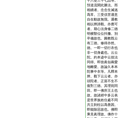
十八使三十七品等。
預道流聞此勝法。而
相續者。念念生滅迷
爲常。三受倶苦適意
自在動故無我。通教
相以辨諦觀。亦應可
者。期心法身修二徳
明横豎位位抖擻。別
卒備故也。圓教既云
有三徳。修得亦然。
徳。一即一切行衣也
非一切身處也。云云
陀。約本迹中云捨法
同得。即捨眞似兩愛
地離愛。故論久本本
陀事中衣等。凡釋本
辨。觀下云云者。亦
頭陀者。正當不生不
復對三徳。其理宛同
田。即一佛所王土也
故。故諸經中多云表
是世界族姓住處不同
共立刹柱以爲善因。
即能除惡故也。佛即
乘見眞理故。佛作十