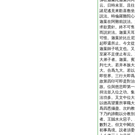
云。日時未至。且往
諸尼遙見來歡喜敷坐
説法。時偸羅難陀心
迦葉在阿難前説法。
求欲賣針。終不可售
而説於法。迦葉天耳
可怪。迦葉於比丘尼
起即還所止。今文從
迦葉師子吼文也。又
至家不足便止有云。
大弟子者。迦葉。賓
列七大。若并本族大
大。合爲九大。若以
即世界。三行大即爲
故第四印可即是對治
故。位與慈悲即第一
持法並入位之功。集
法功多。又文中位大
以徳高望重所掌職大
爲四悉攝盡。次約教
下乃約諦觀以分教別
者。王賊水火惡子。
數對之。但文中闕次
初事爲境。説者須委