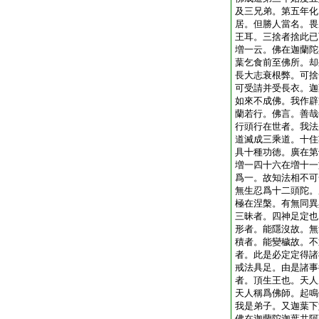
及三兄弟。第五年化
居。但勝人當名。畏
王耳。三捨者捨此已
増一云。佛在迦蘭陀
葉乞食前至佛所。却
長大志衰根弊。可捨
可受請并受長衣。迦
如來不成佛。我作辟
蘭若行。佛言。善哉
行頭行在世者。我法
道滅成三乘道。十住
具十種功徳。廣在第
増一四十六在増十一
爲一。故知法相不可
無生忍爲十二頭陀。
極在涅槃。有無同異
三昧者。四神足定也
形者。能隱沒故。無
積者。能變穢故。不
者。此是必定定得諸
戒法具足。由是諸事
者。頂生王也。天人
天人稱爲佛師。起鳴
我是弟子。又迦葉下
佛在迦蘭陀迦葉共阿