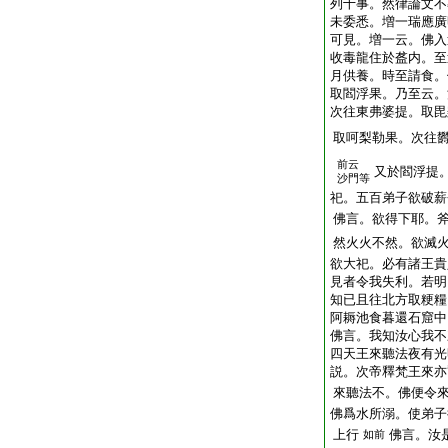
列十事。然律論文不
未委悉。増一瑞應廣
可見。増一云。佛入
收毒龍住於盋内。至
月供養。時至請食。
取閻浮果。乃至云。
次往東弗婆提。取毘
取呵梨勒果。次往
前云
又於閻浮提
沙門等
祀。五百弟子欲破薪
佛言。欲得下耶。
然火火不然。欲滅
欲大祀。必有諸王貴
見者令我失利。若明
知已且往北方取粳糧
阿耨池食暮還石窟中
佛言。我知汝心我不
四天王來聽法夜有光
説。次帝釋梵王來亦
來聽法不。佛便令
佛爲水所溺。使弟子
上行
佛言。汝
如前