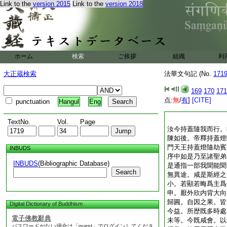
Link to the
version 2015
Link to the
version 2018
ホーム
検索
ご挨拶
組織
利
大正蔵検索
法華文句記 (No.
171
169
170
171
点:
無
/
有
]
[CITE]
punctuation
Hangul
Eng
TextNo.
Vol.
Page
汝今持蓋隨我而行。
陳如後。帝釋持蓋燈
門天王持蓋燈隨劫賓
INBUDS
序中如是乃至諸聖弟
INBUDS
(Bibliographic Database)
是通指一部我聞能聞
Search
無異途。咸是斯經之
小。若顯若晦爲主爲
申。厭外欣内背大向
歸圓。自因之果。皆
Digital Dictionary of Buddhism
今益。所歴既多時處
電子佛教辭典
未等。今既咸會。以
パスワードがない場合は「guest」でログインしてくださ