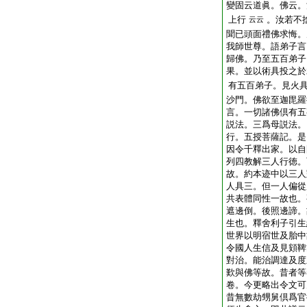
變固云道眞。佛云。
上行
。汝若不
云云
聞已頭面禮佛求悔。
我師世尊。語弟子言
歸佛。乃至五百弟子
果。並以術具投之於
有五百弟子。見火
沙門。佛欲至迦毘羅
言。一切諸佛倶有五
説法。三爲母説法。
行。五授菩薩記。是
因令千釋出家。以自
列四教解三人行徳。
故。約本迹中以三人
人具三。但一人偏從
共表體同性一故也。
遮邊倒。後照邊諦。
生也。釋舍利子引生
世界以明宿世及胎中
令國人生信及見頞鞞
對治。能治調達及度
歎與佛等故。昔者等
卷。今更略出令文可
昔無數劫甥舅倶爲官