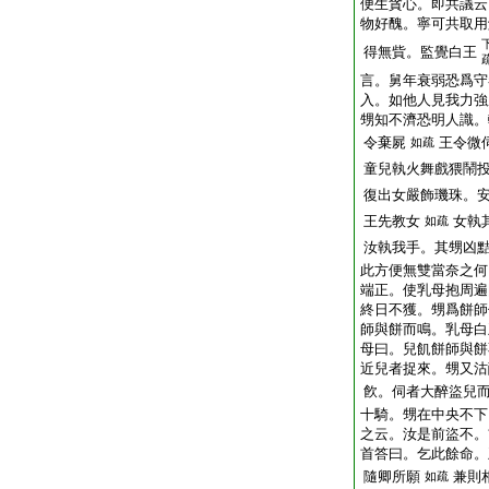
便生貪心。即共議云
物好醜。寧可共取用
得無貲。監覺白王
言。舅年衰弱恐爲守
入。如他人見我力強
甥知不濟恐明人識。
令棄屍
王令微
如疏
童兒執火舞戲猥鬧
復出女嚴飾璣珠。
王先教女
女執
如疏
汝執我手。其甥凶
此方便無雙當奈之何
端正。使乳母抱周遍
終日不獲。甥爲餅師
師與餅而鳴。乳母白
母曰。兒飢餅師與餅
近兒者捉來。甥又沽
飮。伺者大醉盜兒
十騎。甥在中央不下
之云。汝是前盜不。
首答曰。乞此餘命。
隨卿所願
兼則
如疏