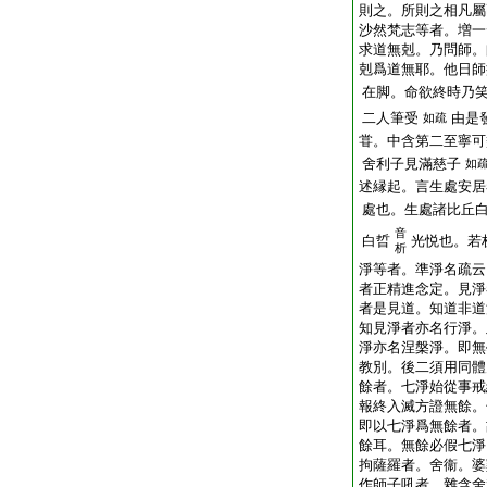
則之。所則之相凡屬
沙然梵志等者。増一
求道無剋。乃問師。
剋爲道無耶。他日師
在脚。命欲終時乃
二人筆受
由是
如疏
甞。中含第二至寧可
舍利子見滿慈子
如
述縁起。言生處安居
處也。生處諸比丘
音
白晢
光悦也。若
析
淨等者。準淨名疏云
者正精進念定。見淨
者是見道。知道非道
知見淨者亦名行淨。
淨亦名涅槃淨。即無
教別。後二須用同體
餘者。七淨始從事戒
報終入滅方證無餘。
即以七淨爲無餘者。
餘耳。無餘必假七淨
拘薩羅者。舍衞。婆
作師子吼者。雜含舍