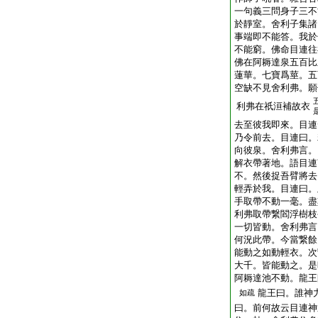
一句義三問身子三不
於靜室。舍利子集諸
事端即不能答。我於
不能窮。佛命目連往
佛在阿耨達泉五百比
蓮華。七寶爲莖。五
空缺不見舍利弗。願
利弗在祇洹補故衣
去至彼我即來。目連
乃令前去。目連曰。
向彼泉。舍利弗言。
解衣帶著地。語目連
不。然後捉吾臂將去
輕弄於我。目連曰。
手取帶不動一毫。盡
利弗取帶繋閻浮樹枝
一切皆動。舍利弗言
何況此帶。今當繋餘
能動之如動輕衣。次
大千。皆能動之。是
阿耨達池不動。龍王
龍王曰。誰神
如疏
曰。前何故云目連神