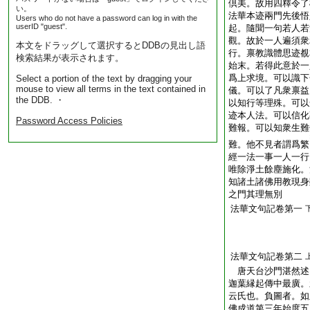
倶美。故用四釋令了
い。
法華本迹兩門先後悟
Users who do not have a password can log in with the
userID "guest".
起。隨聞一句若人若
觀。故於一人遍須衆
本文をドラッグして選択するとDDBの見出し語
行。禀教識體思迹覩
検索結果が表示されます。
始末。若得此意於一
爲上求境。可以識下
Select a portion of the text by dragging your
mouse to view all terms in the text contained in
儀。可以了凡衆禀益
the DDB. ・
以知行等理殊。可以
迹本人法。可以信化
Password Access Policies
難報。可以知衆生難
難。他不見者謂爲繁
經一法一事一人一行
唯除淨土餘塵施化。
知諸土諸佛用教現身
之門其理無別
法華文句記卷第一
法華文句記卷第二
唐天台沙門湛然
迦葉縁起傳中最廣。
云氏也。負圖者。如
佛成道第三年始度五