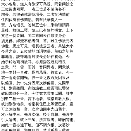
:
大小各別。無人有教深可爲規。問若爾餘之
:
三位皆應兩釋。一者三位若不値佛各不
:
増長。若得値佛當位増長。二者於法華前
:
住四位身被佛調熟。若至法華得入一
:
實。方名増長。答然五位中二乘執彊謂爲
:
最後。故須二釋。餘三已有彰灼明文。上下
:
文意一切皆爾。問二乘同云住最後身必
:
須見佛。縁覺不然者何。答。雖生佛後元因
:
佛世。思之可見。増長後云云者。具述大小
:
今昔之意。五位雖即自謂増長。萌動之初莫
:
非地雨。説雖地雨居後長必始在初毫。今
:
始示於地雨初後耳。亦應委説通別増長
:
之意。問一雲一雨與一音同異者。問意以一
:
地一雨與一音教。爲同爲異。答意者。今一
:
雲一雨別譬開顯。彼一音之教通於因果及
:
以偏圓。於中先分因果次辨偏圓。先因果
:
別。別意雖爾。亦隨諸教二種雲雨以譬諸
:
教因果隨分一音。今從究竟雲雨以問。答中
:
別申二種一音。言下地者。或指圓教六根。
:
或指別教地前。若指初住已上等覺已前。豈
:
可全無隨類一音。次辨偏圓中先出舊非。
:
次正解中三。先圓次偏。後明自報。先圓中
:
引大論者。破上三師。所言報者。即酬答也。
:
如此一音亦通下地。但不關六根。次婆沙
:
去引偏擬圓。類例欲同。然其秖是三藏教