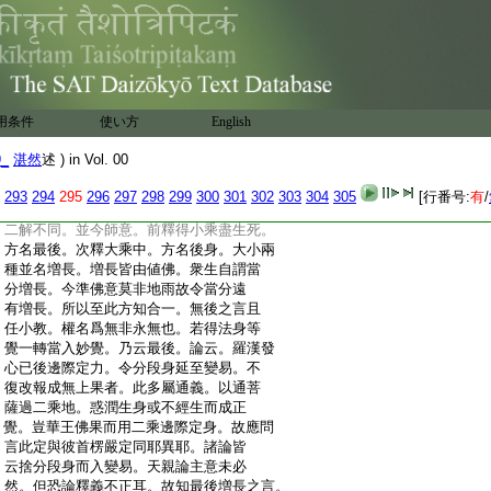
:
況復通進遍入五中。爲是義故擧進攝六。
:
故不可二木唯在三秖。小樹中經既云常
:
行慈悲自知作佛。六度菩薩第三僧祇方乃
:
定知。故不及通但過二地必知作佛。故與
:
前異乃從勝標。大樹中既云轉不退輪。別
:
人初地能轉法輪。是念不退。藏通至果方轉
用条件
使い方
English
:
法輪。豈得名爲如是菩薩。故知在別。次義
:
立三木通三菩薩。令識通方故更釋之。
9_
湛然
述 ) in Vol. 00
:
故正法華初例則云三木二草。以小草爲悠
:
悠藥。以上草爲上尊藥。頌文乃云三藥二
293
294
295
296
297
298
299
300
301
302
303
304
305
[行番号:
有
/
:
木。是故今文通別二解。釋増長中。二乘増長
:
二解不同。並今師意。前釋得小乘盡生死。
:
方名最後。次釋大乘中。方名後身。大小兩
:
種並名増長。増長皆由値佛。衆生自謂當
:
分増長。今準佛意莫非地雨故令當分遠
:
有増長。所以至此方知合一。無後之言且
:
任小教。權名爲無非永無也。若得法身等
:
覺一轉當入妙覺。乃云最後。論云。羅漢發
:
心已後邊際定力。令分段身延至變易。不
:
復改報成無上果者。此多屬通義。以通菩
:
薩過二乘地。惑潤生身或不經生而成正
:
覺。豈華王佛果而用二乘邊際定身。故應問
:
言此定與彼首楞嚴定同耶異耶。諸論皆
:
云捨分段身而入變易。天親論主意未必
:
然。但恐論釋義不正耳。故知最後増長之言。