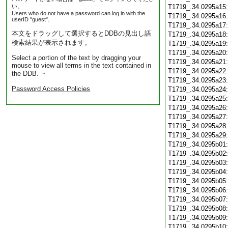
い。
T1719_.34.0295a15
Users who do not have a password can log in with the
T1719_.34.0295a16
userID "guest".
T1719_.34.0295a17
本文をドラッグして選択するとDDBの見出し語
T1719_.34.0295a18
検索結果が表示されます。
T1719_.34.0295a19
T1719_.34.0295a20
Select a portion of the text by dragging your
T1719_.34.0295a21
mouse to view all terms in the text contained in
T1719_.34.0295a22
the DDB. ・
T1719_.34.0295a23
Password Access Policies
T1719_.34.0295a24
T1719_.34.0295a25
T1719_.34.0295a26
T1719_.34.0295a27
T1719_.34.0295a28
T1719_.34.0295a29
T1719_.34.0295b01
T1719_.34.0295b02
T1719_.34.0295b03
T1719_.34.0295b04
T1719_.34.0295b05
T1719_.34.0295b06
T1719_.34.0295b07
T1719_.34.0295b08
T1719_.34.0295b09
T1719_.34.0295b10