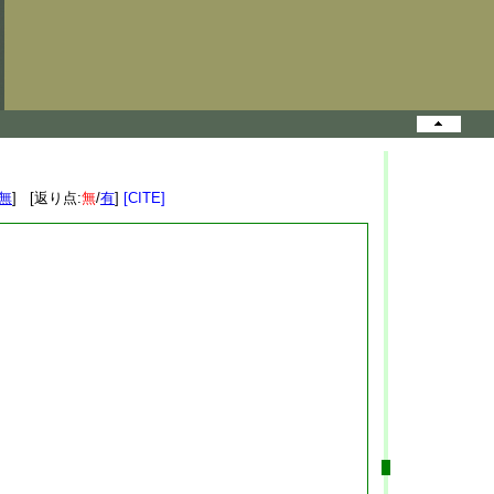
無
] [返り点:
無
/
有
]
[CITE]