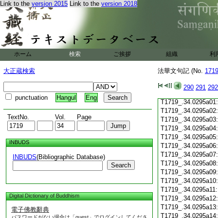
Link to the
version 2015
Link to the
version 2018
T1719_.34.0294c19
T1719_.34.0294c20
T1719_.34.0294c21
T1719_.34.0294c22
T1719_.34.0294c23
T1719_.34.0294c24
ホーム
検索
ご挨拶
組織
利
T1719_.34.0294c25
T1719_.34.0294c26
大正蔵検索
法華文句記 (No.
171
T1719_.34.0294c27
T1719_.34.0294c28
290
291
292
T1719_.34.0294c29
punctuation
Hangul
Eng
T1719_.34.0295a01
T1719_.34.0295a02
TextNo.
Vol.
Page
T1719_.34.0295a03
T1719_.34.0295a04
T1719_.34.0295a05
INBUDS
T1719_.34.0295a06
T1719_.34.0295a07
INBUDS
(Bibliographic Database)
T1719_.34.0295a08
Search
T1719_.34.0295a09
T1719_.34.0295a10
T1719_.34.0295a11
Digital Dictionary of Buddhism
T1719_.34.0295a12
T1719_.34.0295a13
電子佛教辭典
T1719_.34.0295a14
パスワードがない場合は「guest」でログインしてくださ