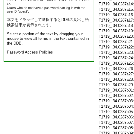
い。
T1719_.34.0287a14
Users who do not have a password can log in with the
T1719_.34.0287a15
userID "guest".
T1719_.34.0287a16
本文をドラッグして選択するとDDBの見出し語
T1719_.34.0287a17
検索結果が表示されます。
T1719_.34.0287a18
T1719_.34.0287a19
Select a portion of the text by dragging your
T1719_.34.0287a20
mouse to view all terms in the text contained in
T1719_.34.0287a21
the DDB. ・
T1719_.34.0287a22
Password Access Policies
T1719_.34.0287a23
T1719_.34.0287a24
T1719_.34.0287a25
T1719_.34.0287a26
T1719_.34.0287a27
T1719_.34.0287a28
T1719_.34.0287a29
T1719_.34.0287b01
T1719_.34.0287b02
T1719_.34.0287b03
T1719_.34.0287b04
T1719_.34.0287b05
T1719_.34.0287b06
T1719_.34.0287b07
T1719_.34.0287b08
T1719_.34.0287b09