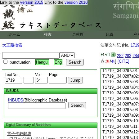
Link to the
version 2015
Link to the
version 2018
T1719_.34.0286c18
T1719_.34.0286c19
T1719_.34.0286c20
T1719_.34.0286c21
T1719_.34.0286c22
T1719_.34.0286c23
ホーム
検索
ご挨拶
組織
利
T1719_.34.0286c24
T1719_.34.0286c25
大正蔵検索
法華文句記 (No.
171
T1719_.34.0286c26
T1719_.34.0286c27
282
283
284
T1719_.34.0286c28
点:
無
/
有
]
[CITE]
punctuation
Hangul
Eng
T1719_.34.0286c29
T1719_.34.0287a01
TextNo.
Vol.
Page
T1719_.34.0287a02
T1719_.34.0287a03
T1719_.34.0287a04
INBUDS
T1719_.34.0287a05
T1719_.34.0287a06
INBUDS
(Bibliographic Database)
T1719_.34.0287a07
Search
T1719_.34.0287a08
T1719_.34.0287a09
T1719_.34.0287a10
Digital Dictionary of Buddhism
T1719_.34.0287a11
T1719_.34.0287a12
電子佛教辭典
T1719_.34.0287a13
パスワードがない場合は「guest」でログインしてくださ