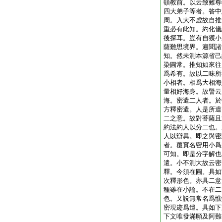
頓教前。以云致難尊
四大弟子等者。答中
周。入大不虚故自推
重必有此知。約化儀
後探耳。豈有自獲小
薩難思境界。遍聞諸
知。然未測本源省己
染圓常。推知如來往
爲希有。故以二味所
小相者。相爲大相海
量相好海身。故譬云
海。密遣二人者。於
方釋密遣。人是所遣
二之意。故對菩薩且
約法約人以分二也。
人以辯異。即之與密
者。覆實名密用小爲
可知。即是分字解也
遣。小不測大故云密
釋。今須在圓。具如
次釋形色。亦具二意
種雖在小論。不在二
色。又説無常名爲憔
密現迹爲遣。具如下
下文唯發滿願及阿難