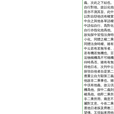
義。次此之下結也。
自行對他。故以化他
昔亦不測其旨。此中
以對自辯他倶有權實
中自之與他各單語權
中語似自行。爲對化
自行亦指化他爲他。
故知探中皆指法身時
小化。同體之權二乘
同體法身時權。雖有
中云若有若無等者。
若有機若無機也。言
逗物稱機爲不可稱機
待時爲否。雖有有無
得他日名。次判中云
探領自他者自是第二
應重云自方顯第三義
他故非二乘事也。雖
中倶有他義。故云倶
機爲他。探中二義則
權爲他。他即二乘所
非二乘所用。兩意不
屬對文意。今依二乘
逐他日者探及齊教二
望佛。又領如來用他