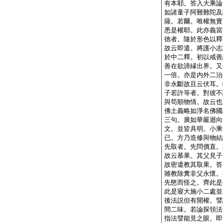
有本耶。答入大乘論
如諸童子阿難難陀及
薩。若爾。唯權無實
悉是權耶。此亦義當
徳者。隨於形色以釋
故云即遣。將護小志
於中二釋。初以戒善
善在欲諦縁出界。又
一倍。亦是内外二治
非永斷故且云伏耳。
子若許等者。對彼不
與苟順物情。故云也
佛土義略如淨名佛國
三句。廣如華嚴迴向
文。並皆具明。小乘
已。方乃造修與物結
先取者。先問價直。
故云慕果。其父見子
故密遣教其取果。答
雖教除糞非父永懷。
先愍而怪之。齊此是
此是寢大施小二處並
後法説但有開權。譬
間二味。若論探領法
指法譬能見之眼。即