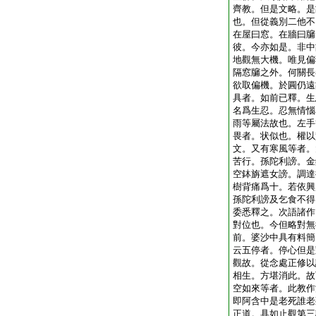
齊教。但是文略。是
也。但從義別二他不
在屋曰窓。在牆曰牖
彼。今亦如是。非中
地觀無大機。唯見偏
隔窓牖之外。何關長
欲取偏機。於圓仍遠
具者。如前已釋。生
名爲生忍。忍無情惱
雨等屬法故也。左手
畏者。状似也。權以
文。又有寒風等者。
苦行。孫陀利謗。金
空鉢旃遮女謗。調達
樹背痛爲十。若依興
孫陀利謗及乞食不得
委悉釋之。次語諸作
對位也。今但略對無
前。婆沙中具有料簡
云五停者。停心但是
觀故。從念處正修以
相生。方堪消此。故
空如來等者。此教作
即阿含中是老死誰老
正道。具如止觀第三