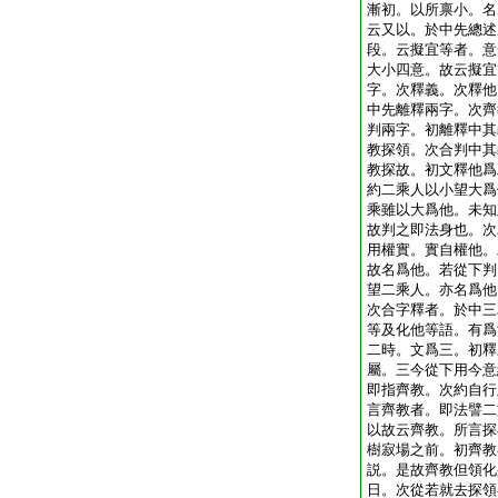
漸初。以所禀小。名
云又以。於中先總述
段。云擬宜等者。意
大小四意。故云擬宜
字。次釋義。次釋他
中先離釋兩字。次齊
判兩字。初離釋中其
教探領。次合判中其
教探故。初文釋他爲
約二乘人以小望大爲
乘雖以大爲他。未知
故判之即法身也。次
用權實。實自權他。
故名爲他。若從下判
望二乘人。亦名爲他
次合字釋者。於中三
等及化他等語。有爲
二時。文爲三。初釋
屬。三今從下用今意
即指齊教。次約自行
言齊教者。即法譬二
以故云齊教。所言探
樹寂場之前。初齊教
説。是故齊教但領化
日。次從若就去探領