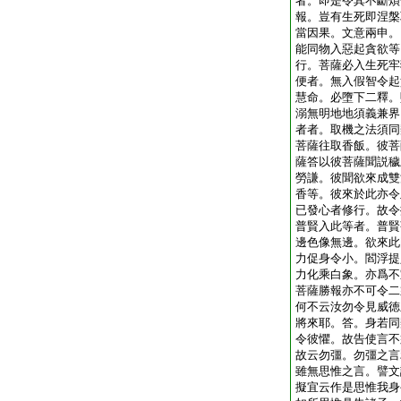
者。即是令其不斷煩
報。豈有生死即涅槃
當因果。文意兩申。
能同物入惡起貪欲等
行。菩薩必入生死牢
便者。無入假智令起
慧命。必墮下二釋。
溺無明地地須義兼界
者者。取機之法須同
菩薩往取香飯。彼菩
薩答以彼菩薩聞説穢
勞謙。彼聞欲來成雙
香等。彼來於此亦令
已發心者修行。故令
普賢入此等者。普賢
邊色像無邊。欲來此
力促身令小。閻浮提
力化乘白象。亦爲不
菩薩勝報亦不可令二
何不云汝勿令見威徳
將來耶。答。身若同
令彼懼。故告使言不
故云勿彊。勿彊之言
雖無思惟之言。譬文
擬宜云作是思惟我身