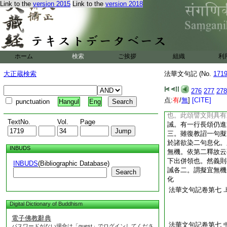
Link to the
version 2015
Link to the
version 2018
擬宜也。父雖憐愍等
即放捨也。長行合勸
云如來復作是念若我
以者何是諸衆生未免
者雖復等。即息化也
前後三譬。次方以三
ホーム
検索
ご挨拶
組織
利
者。牒初不得一譬。
下牒施小。然後各與
大正蔵検索
法華文句記 (No.
171
息化。次如來亦復下
故云廣也。偈中但誡
276
277
278
救濟下四行半。頌擬
点:
有
/
無
]
[CITE]
punctuation
Hangul
Eng
頌不受。嬉戲一句頌
也。此頌譬文則具有
TextNo.
Vol.
Page
誡。有一行長頌仍進
三。雖復教詔一句擬
於諸欲染二句息化。
INBUDS
無機。依第二釋故云
下出併領也。然義則
INBUDS
(Bibliographic Database)
誡各二。謂擬宜無機
Search
化
法華文句記卷第七
Digital Dictionary of Buddhism
電子佛教辭典
法華文句記卷第七
パスワードがない場合は「guest」でログインしてくださ