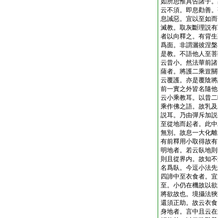
如所思惟具告諸子。
云不須。即息勸善。
息誡惡。宜以至如而
滅教。取灰斷理説有
者以向釋之。有背生
爲面。非謂灑彼涅槃
是教。不語他人至菩
云昔小。然法華前諸
薩者。將護二乘豈關
云覆護。亦是覆陰將
前一實之外皆名隨他
云小乘教耳。以昔二
乘作佛之語。故乳及
説耳。乃由彈斥加説
至從地而起者。此中
無別。故息一大化離
有前釋用小取得故有
明地者。若云臥地則
則且從界内。故知不
名爲臥。今逗小法先
四諦中至衣食者。宜
至。小仍在機故以欲
將欲故也。境攝法狹
還須正助。故云衣食
身地者。言中且云在