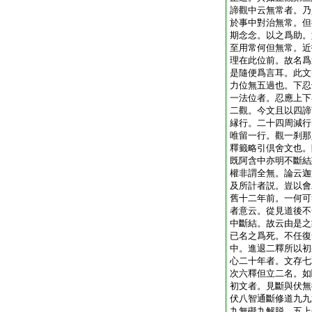
諦觀中云無常者。乃
於事中對治無常。但
期念念。以之爲助。
至用常何但無常。近
理在此位前。故名爲
是隨便爲言耳。此文
力位無五過也。下忍
一法位者。忍應上下
二觀。今文且以四諦
縁行。二十四周減行
唯留一行。觀一刹那
釋籤略引倶舍文也。
既阿含中亦明不斷結
權非謂全無。論云迦
及所計者説。豈以會
舊十二年前。一何可
者意云。從見道後不
中斷結。故云由是之
已名之爲死。不任復
中。進退二釋所以初
心二十年者。文存七
次六釋但立二名。如
初文者。見斷與伏無
伏八智通斷修道九九
九無礙九解脱。五上