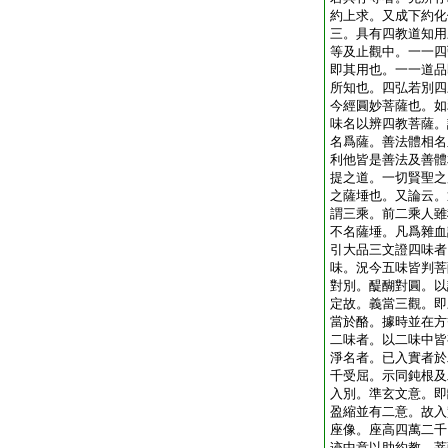
約上求。又成下約化
三。具有四教道知用
等及止觀中。一一四
即其用也。一一道品
所知也。四弘若別四
今經圓妙菩薩也。如
味名以辨四教菩薩。
名爲薩。善法體相名
利他皆是善法及善體
提之道。一切賢聖之
之薩埵也。又論云。
謂三乘。前二乘人雖
不名薩埵。凡爲雜血
引大品三文證四味者
味。況今五味皆判菩
對別。醍醐對圓。以
定故。義當三觀。即
當於酪。據時並在方
二味者。以二味中皆
淨名者。已入實者於
千受屈。示同鈍根及
入別。準玄文意。即
盈縮並有二意。故入
座像。座高四萬二千
迹中意以助約教。菩