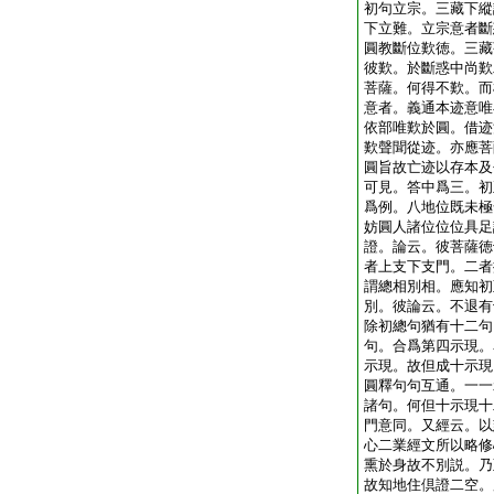
初句立宗。三藏下縱
下立難。立宗意者斷
圓教斷位歎徳。三藏
彼歎。於斷惑中尚歎
菩薩。何得不歎。而
意者。義通本迹意唯
依部唯歎於圓。借迹
歎聲聞從迹。亦應菩
圓旨故亡迹以存本及
可見。答中爲三。初
爲例。八地位既未極
妨圓人諸位位位具足
證。論云。彼菩薩徳
者上支下支門。二者
謂總相別相。應知初
別。彼論云。不退有
除初總句猶有十二句
句。合爲第四示現。
示現。故但成十示現
圓釋句句互通。一一
諸句。何但十示現十
門意同。又經云。以
心二業經文所以略修
熏於身故不別説。乃
故知地住倶證二空。