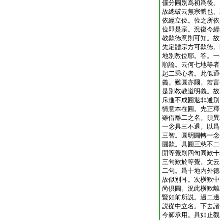
儻分圓別爲初爲後。
故總破云無宗體也。
依經立位。位之所依
位即是宗。況復今經
教歎徳意則可知。故
先定體宗方可歎徳。
地別教位耶。答。一
順論。云何七地等者
起二乘心者。此似通
義。難圓亦爾。若言
是別教教道明義。故
斥進不成圓退非通別
情意本在圓。先正釋
雖借離二之名。須異
一念具三不退。以爲
三智。圓明圓轉一念
圓歎。具圓三慈不二
開等覺則四句同歎十
三句歎於等覺。文云
二句。爲十地内外徳
故似別耳。次横歎中
尚倶圓。況此横歎離
豎如前所説。過二邊
説從中立名。下去諸
今師承用。具如止觀