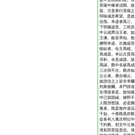
菩薩中權者須開。故
疑。方是善行菩薩之
同味咸息希望。是故
合指。本迹者爲三。
下明施迹意。三然其
中云或齊法王者。如
王佛。餘並準知。散
總明本迹。次施迹意
槌砧者。化主爲槌。
爲成器。本以古質爲
淳朴。令其成器。故
爲諸。觀中名破爲成
三次與不次。觀亦如
云云者。應合喩云。
故證信之人皆非率爾
列衆雖爾。本門得道
生増道者是。故知復
中已當因縁。雖即不
人既預密謀。必是圓
萬者。既是無作道品
千如。十善既爲所觀
從各有八萬次明位中
下約教。初文中云無
境初四菩提是也。境