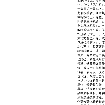
能故須指境。若辨四
也。入位功徳生善也
一分眞第一義也下去
此名跋致者。阿者無
祇時横得三不退故。
即是第三僧祇通至百
此名爲上忍故也。次
教地前無位可論。借
指別教七信已上。入
六地方名位不退。或
以忍位爲第六心。依
名位不退。望菩薩乘
許地論師故不破。圓
華嚴。餘文雖有位義
後諸位。初住既爾行
伏惑。然又華嚴住後
解。或以一向作圓頓
退者。若先以不次寄
位不退。八信已去名
不退。今從初住已具
具也。般若是位離二
具故。法身名念證實
品中廣明其相。卷初
成就幾法幾功徳藏。
信難知難説難解難通