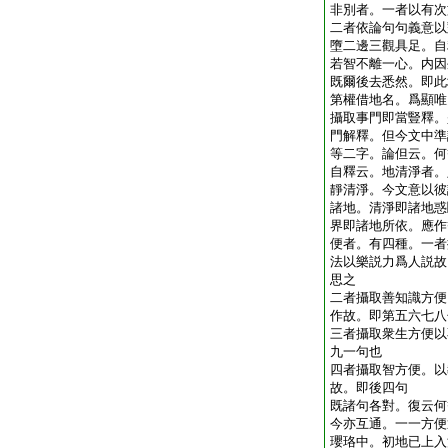
非別者。一者以有次
二者依論句句義意以
墮二邊三觀具足。自
若智不離一心。内因
既爾後去悉然。即此
第權借地名。爲顯唯
攝取事門即當豎釋。
門解釋。但今文中準
等二字。論但云。何
自釋云。地清淨者。
靜清淨。今文意以彼
諸地。清淨即諸地惑
界即諸地所依。應作
便者。有四種。一者
法以樂説力爲人説故
思之
二者攝取善知識方便
作故。即第五六七八
三者攝取衆生方便以
九一句也
四者攝取智方便。以
故。即後四句
既諸句各對。復云何
今亦互通。一一方便
瓔珞中。初地已上入