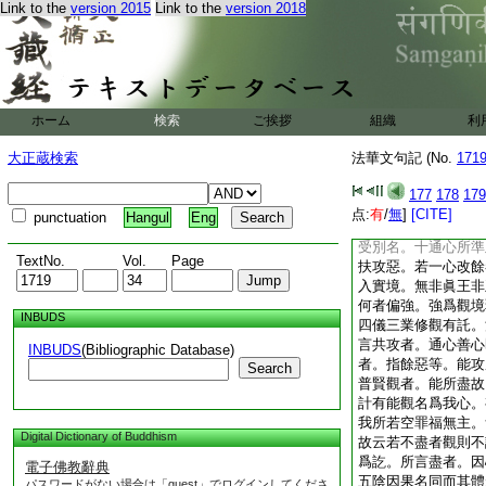
Link to the
version 2015
Link to the
version 2018
大同其名義全不同者
會。今此貴在從名入
諸惡以成妙善。故通
對人隨其行相。亦應
望諸。乃至無數不出
乃至未受化來。以惡
ホーム
検索
ご挨拶
組織
利
善及通耶。十人各備
心。本乃已成法王迹
大正蔵検索
法華文句記 (No.
171
道不同故也。言一一
二論不同。今言相扶
177
178
179
次第相生。非但同時
点:
有
/
無
]
[CITE]
punctuation
Hangul
Eng
具諸數從信爲名。餘
受別名。十通心所準
TextNo.
Vol.
Page
扶攻惡。若一心改餘
入實境。無非眞王非
何者偏強。強爲觀境
INBUDS
四儀三業修觀有託。
言共攻者。通心善心
INBUDS
(Bibliographic Database)
者。指餘惡等。能攻
Search
普賢觀者。能所盡故
計有能觀名爲我心。
我所若空罪福無主。
Digital Dictionary of Buddhism
故云若不盡者觀則不
爲訖。所言盡者。因
電子佛教辭典
五陰因果名同而其體
パスワードがない場合は「guest」でログインしてくださ