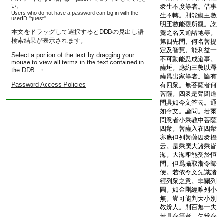
い。
衆生不度等者。借事
Users who do not have a password can log in with the
生不轉。則能觀王數
userID "guest".
明王數能觀所觀。訖
本文をドラッグして選択するとDDBの見出し語
覺之名又通諸地等。
検索結果が表示されます。
第四先問。何名菩提
定及智慧。能利益一
Select a portion of the text by dragging your
不可動能忍成道事。
mouse to view all terms in the text contained in
薩埵。應約三教以釋
the DDB. ・
薩爲出家等者。論有
Password Access Policies
有四衆。無菩薩者何
菩薩。四衆是聲聞道
問具如今文答云。通
如今文。論問。若爾
問意者小乘教中菩薩
四衆。菩薩入在四衆
亦應但列菩薩四衆攝
云。是乘廣大諸乘皆
海。大海即能受於恒
問。但爲攝取漸令歸
便。若依今文先識諸
經列衆之意。非關列
圓。如金剛經唯列小
無。豈可能判大小別
教辨人。則百無一失
若具存等者。先辨存