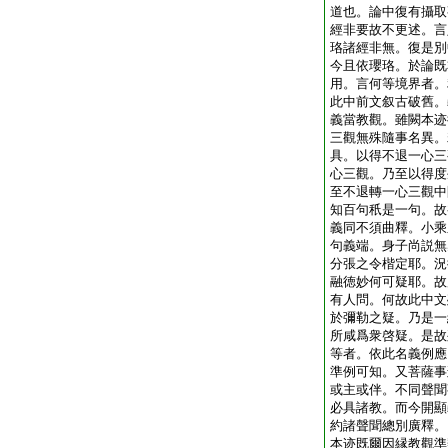
道也。論中復有攝取
經非要故不更述。言
珞諸經非無。復是別
今且依瓔珞。於論既
用。言何等境界者。
此中前文叙古破舊。
義當教觀。雖闕本迹
三觀無殊隨事名異。
具。以得不退一心三
心三觀。乃至以得度
至不退轉一心三觀中
知百句秖是一句。故
義同不須曲釋。小乘
句義端。身子尚説無
分張之令楷定耶。況
融徳妙何可疑耶。故
有人問。何故此中文
於彌勒之疑。乃是一
所咸爲衆啓疑。是故
等者。依此名義例應
準例可知。又菩薩事
或主或伴。不同聲聞
必具諸教。而今開顯
約諸聲聞總別廣釋。
本迹既爾因縁教觀準