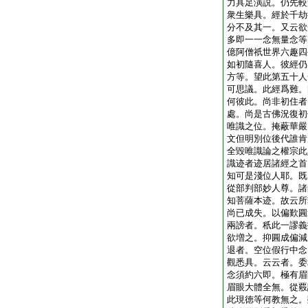
力具足演説。仍先較
衆生樂具。經於千劫
分不及其一。又云欲
多即一一念無量念等
億阿僧祇世界六趣四
如初隨喜人。彼經仍
方等。望此第五十人
可思議。此經爲難。
何彼此。尚非初住者
處。尚是古佛況復初
唯識之位。掩蔽華嚴
文但明別位後代誰肯
全毀唯識論之權宗此
識迹者迹居諸經之首
知可是淺位人耶。既
從部判部妙人尊。諸
知菩薩本迹。故云所
尚已成失。以偏歎圓
兩謗者。秖此一謬義
欲増之。抑圓成偏減
退者。空位假行中念
觀悉具。云云者。委
念須約六即。極有眉
眉眼大體全無。從覈
此現徳等何教無之。