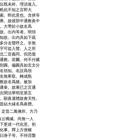
位既未終。理須進入。
秖此不知之言即大
索。即此意也。含挾等
乘。故彼部中通教眞中
。大帶於小故名爲
故。出内等者。明領
知故。出内具如下疏
多分去聲呼之。非無
字可從入聲。人之所
北二音義同。但恐濫
通教。若爾。何不付藏
別圓。偏圓具如玄文分
名領知。名説爲領
名無希取。轉成熟
教故名爲雖。被加
通泰。故漸已之言通
次聞法華明至第五
。顯眞遺體故會天性。
昔結大縁名爲眞體。
。定昔二萬佛所。方乃
故云獨滅。尚無一人
下更述一代化意。初
化事。釋上方便權
曰身子等。不待涅槃