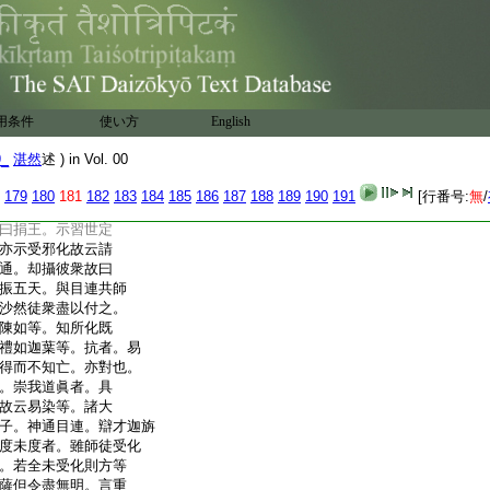
神伴亦在迹。金姿者。
。大論稱菩薩爲大士。
凡人之通稱。以大開
云仁士志士等。亦以
大心者名大。開是發
諸相各異。空室者須
用条件
使い方
English
皆空。表解空故。雨寶
者。舍利弗。太子等者。初
9_
湛然
述 ) in Vol. 00
爲皇等。處其極尊而
。佛將降此閻浮時。
179
180
181
182
183
184
185
186
187
188
189
190
191
[行番号:
無
/
大衆及忘四天下。故
曰捐王。示習世定
亦示受邪化故云請
通。却攝彼衆故曰
振五天。與目連共師
沙然徒衆盡以付之。
陳如等。知所化既
禮如迦葉等。抗者。易
得而不知亡。亦對也。
。崇我道眞者。具
故云易染等。諸大
子。神通目連。辯才迦旃
度未度者。雖師徒受化
。若全未受化則方等
薩但令盡無明。言重