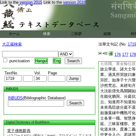
Link to the
version 2015
Link to the
version 2018
佛且云菩薩。主既降
金色美容也。大士者
亦曰開士。士謂士夫
簡別故曰大等。如世
仁等簡之。今人中發
之異名。引物不同故
ホーム
検索
ご挨拶
組織
利
菩提。生時室内一切
者。樓那。寄辨通夢
大正蔵検索
法華文句記 (No.
171
同後異。欲奪先與故
爲先導。如因果經云
176
177
178
有九十九億衆。棄斯
punctuation
Hangul
Eng
云捨國。棄金輪位故
故云學道。諸大士等
TextNo.
Vol.
Page
業。過其所習故曰兼
宗匠。如身子十六聲
沙然梵志。未經旬月
INBUDS
大法欲啓先爲開闢如
生能化猶與。分庭抗
INBUDS
(Bibliographic Database)
云。知進而不知退知
Search
未肯爲臣故分庭不退
如迦葉縁中機熟可化
士各掌一職。智慧身
Digital Dictionary of Buddhism
延。三昧富樓那。更
化道未休。度兼二義
電子佛教辭典
中更令入小。若諸菩
パスワードがない場合は「guest」でログインしてくださ