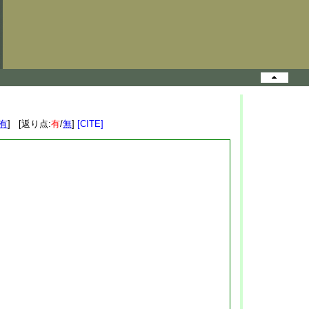
有
] [返り点:
有
/
無
]
[CITE]