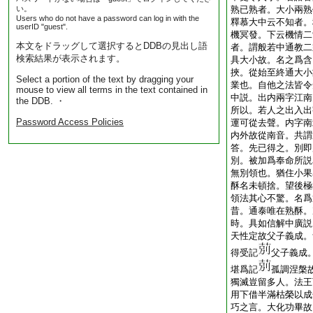
い。
熟已熟者。大小兩熟
Users who do not have a password can log in with the
釋慕大中云不知者。
userID "guest".
機冥發。下云機情二
本文をドラッグして選択するとDDBの見出し語
者。謂般若中通教二
検索結果が表示されます。
具大小故。名之爲含
挾。從始至終通大小
Select a portion of the text by dragging your
業也。自他之法皆令
mouse to view all terms in the text contained in
中説。出内兩字江南
the DDB. ・
所以。若人之出入出
Password Access Policies
運可從去聲。内字南
内外故從南音。共謂
答。先已得之。別即
別。被加爲奉命所説
無別領也。猶住小果
酥名未頓捨。望後極
領法其心不驚。名爲
昔。通泰唯在熟酥。
時。具如信解中廣説
天性定故父子義成。
得受記
父子義成
堪爲記
孤調涅槃
獨滅豈留多人。法王
用下借半滿枯榮以成
巧之言。大化功畢故