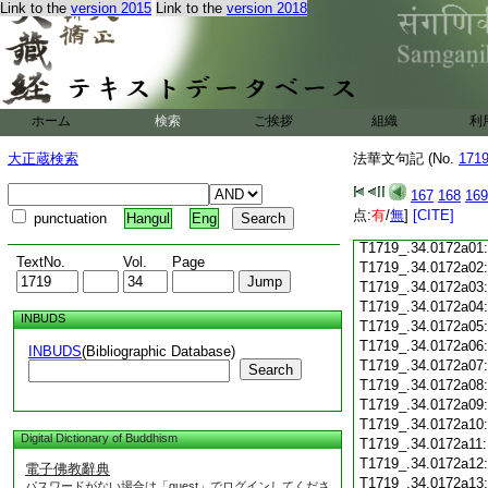
Link to the
version 2015
Link to the
version 2018
T1719_.34.0171c18
T1719_.34.0171c19
T1719_.34.0171c20
T1719_.34.0171c21
T1719_.34.0171c22
T1719_.34.0171c23
ホーム
検索
ご挨拶
組織
利
T1719_.34.0171c24
T1719_.34.0171c25
大正蔵検索
法華文句記 (No.
171
T1719_.34.0171c26
T1719_.34.0171c27
167
168
169
T1719_.34.0171c28
点:
有
/
無
]
[CITE]
punctuation
Hangul
Eng
T1719_.34.0171c29
T1719_.34.0172a01
TextNo.
Vol.
Page
T1719_.34.0172a02
T1719_.34.0172a03
T1719_.34.0172a04
INBUDS
T1719_.34.0172a05
T1719_.34.0172a06
INBUDS
(Bibliographic Database)
T1719_.34.0172a07
Search
T1719_.34.0172a08
T1719_.34.0172a09
T1719_.34.0172a10
Digital Dictionary of Buddhism
T1719_.34.0172a11
T1719_.34.0172a12
電子佛教辭典
T1719_.34.0172a13
パスワードがない場合は「guest」でログインしてくださ