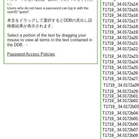
い。
T1719_.34.0172a14
Users who do not have a password can log in with the
T1719_.34.0172a15
userID "guest".
T1719_.34.0172a16
本文をドラッグして選択するとDDBの見出し語
T1719_.34.0172a17
検索結果が表示されます。
T1719_.34.0172a18
T1719_.34.0172a19
Select a portion of the text by dragging your
T1719_.34.0172a20
mouse to view all terms in the text contained in
T1719_.34.0172a21
the DDB. ・
T1719_.34.0172a22
Password Access Policies
T1719_.34.0172a23
T1719_.34.0172a24
T1719_.34.0172a25
T1719_.34.0172a26
T1719_.34.0172a27
T1719_.34.0172a28
T1719_.34.0172a29:
T1719_.34.0172b01:
T1719_.34.0172b02:
T1719_.34.0172b03
T1719_.34.0172b04
T1719_.34.0172b05
T1719_.34.0172b06
T1719_.34.0172b07
T1719_.34.0172b08