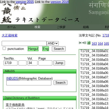
Link to the
version 2015
Link to the
version 2018
T1719_.34.0167c19
T1719_.34.0167c20
T1719_.34.0167c21
T1719_.34.0167c22
T1719_.34.0167c23
T1719_.34.0167c24
ホーム
検索
ご挨拶
組織
利
T1719_.34.0167c25
T1719_.34.0167c26
大正蔵検索
法華文句記 (No.
171
T1719_.34.0167c27
T1719_.34.0167c28
163
164
165
T1719_.34.0167c29
punctuation
Hangul
Eng
T1719_.34.0168a01
T1719_.34.0168a02
TextNo.
Vol.
Page
T1719_.34.0168a03
T1719_.34.0168a04
T1719_.34.0168a05
INBUDS
T1719_.34.0168a06
T1719_.34.0168a07
INBUDS
(Bibliographic Database)
T1719_.34.0168a08
Search
T1719_.34.0168a09
T1719_.34.0168a10
T1719_.34.0168a11
Digital Dictionary of Buddhism
T1719_.34.0168a12
T1719_.34.0168a13
電子佛教辭典
T1719_.34.0168a14
パスワードがない場合は「guest」でログインしてくださ