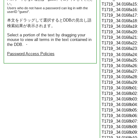
い。
T1719_.34.0168a15
Users who do not have a password can log in with the
T1719_.34.0168a16
userID "guest".
T1719_.34.0168a17
本文をドラッグして選択するとDDBの見出し語
T1719_.34.0168a18
検索結果が表示されます。
T1719_.34.0168a19
T1719_.34.0168a20
Select a portion of the text by dragging your
T1719_.34.0168a21
mouse to view all terms in the text contained in
T1719_.34.0168a22
the DDB. ・
T1719_.34.0168a23
Password Access Policies
T1719_.34.0168a24
T1719_.34.0168a25
T1719_.34.0168a26
T1719_.34.0168a27
T1719_.34.0168a28
T1719_.34.0168a29
T1719_.34.0168b01
T1719_.34.0168b02
T1719_.34.0168b03
T1719_.34.0168b04
T1719_.34.0168b05
T1719_.34.0168b06
T1719_.34.0168b07
T1719_.34.0168b08
T1719_.34.0168b09
T1719_.34.0168b10