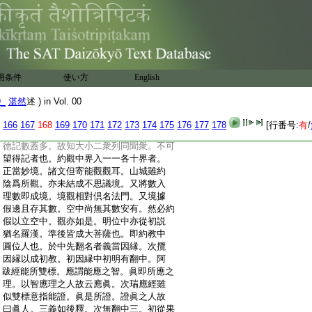
:
同事須分別。若已入圓位。能引之人成於
:
發起影響二衆。灼然本是菩薩。降斯已外曾
:
發大心。亦名菩薩。元住小者。則是大經未
:
曾發心。尚名菩薩。此中具有退大應化及元
:
住小。退大住小得記之後並堪爲同聞。問。三
:
周授記人數不多。其不在會令爲轉説。此
用条件
使い方
English
:
等又非同聞衆限。何故此中云萬二千。答。三
:
周之中正數雖少。如舍利弗得記之時。四衆
9_
湛然
述 ) in Vol. 00
:
八部即其流也。故三周中亦有應化與實行
:
者。同時得記。故論中云。退大應化二種與
166
167
168
169
170
171
172
173
174
175
176
177
178
[行番号:
有
/
:
記。即其意也。如菩薩衆但列八萬。分別功
:
徳記數蓋多。故知大小二衆列同聞衆。不可
:
望得記者也。約觀中界入一一各十界者。
:
正當妙境。諸文但寄能觀觀耳。山城雖約
:
陰爲所觀。亦未結成不思議境。又將數入
:
理數即成境。境觀相對倶名法門。又境據
:
假邊且存其數。空中尚無其數安有。然必約
:
假以立空中。觀亦如是。明位中亦從初説
:
猶名羅漢。準後皆成大菩薩也。即約教中
:
圓位人也。於中先翻名者義當因縁。次攬
:
因縁以成初教。初因縁中初明有翻中。阿
:
跋經能所雙標。應謂能應之智。眞即所應之
:
理。以智應理之人故云應眞。次瑞應經雖
:
似雙標意指能證。眞是所證。證眞之人故
:
曰眞人。三義如後釋。次無翻中三。初從果