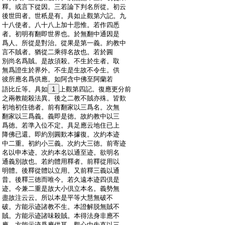
:
釋。或言下從因。三若論下判名所從。初云
:
後世田者。世秖是有。具如止觀第六記。九
:
十八使者。八十八上加十思惟。若作四悉
:
者。初明有翻即世界也。於無翻中通因是
:
爲人。所從是對治。從果是第一義。約教中
:
言不賊者。猶從二乘得名故也。若於圓
:
別尚名爲賊。是故須殺。不生於生者。取
:
無爲證生於界外。不生是生故不令生。供
:
彼所應名爲供應。如阿含中佛至阿蘭若
:
語比丘等。具如
1
上觀第四記。復應更分前
:
之兩教能殺法異。後之二教不賊亦殊。皆歎
:
初地初住徳者。前有翻家以三爲名。次無
:
翻家以三爲義。義即是徳。故約教中以三
:
爲徳。若準入位不定。具足應云地住已上
:
降佛已還。即約別圓歎本據復。次約本迹
:
中二重。初約小三義。次約大三徳。前寄迹
:
名以申本迹。次約本名以通至迹。欲明名
:
通義別故也。若約體用釋者。前釋從用以
:
明體。後釋從體以立用。又前釋三義以通
:
昔。後釋三徳而唯今。若久遠本迹四倶是
:
迹。今兼二重是故大小倶立本名。義勢無
:
盡故注云云。所以本是平等大慧無破不
:
破。方能示迹諸教不生。本證解脱無賊不
:
賊。方能示迹諸味殺賊。本得法身非應不
:
應。方能示迹爲應供耳。觀心中先直以三