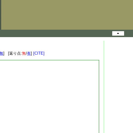
無
] [返り点:
無
/
有
]
[CITE]