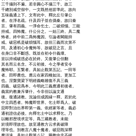
:
三千攝則不遍。若非圓心不攝三千。故三
:
千總別咸空假中。一文既然他皆準此。故向
:
五味義通上下。文寄此中。釋比丘引肇公
:
者。在淨名疏。什及四子並在僞秦。故曰秦
:
言。肇有四義。一淨命乞士。二破煩惱。三能
:
持戒。四怖魔。什公分之。一始三終。具二魔
:
怖者。終中前二爲怖魔因。引論者闕能持
:
戒。破惡秖是破煩惱耳。故但三義而次第不
:
同。及通初心令魔怖等。故破惡之言。且
:
在身口非不斷惑。既並在初令什義壞。
:
豈以持戒破惑必在於終。又復肇公但翻
:
其名而云名含。不云初後。今之學者安令
:
魔怖耶。五繋者。具如止觀第五記。一田等
:
者。田即農也。應云在家四種如法。更加工
:
也。涅槃寶梁下明經義略雖復不具三義
:
四義。破惡爲本。今明此三義應通初後者。
:
義當約教兼斥肇什。今非但以論文通
:
後。復通諸教。況論但成因縁一釋。若於此
:
中立四悉者。怖魔即世界。乞士即爲人。破
:
惡即對治出界即第一義。依經家等者。義必
:
通初證信必後。向釋乞士中以求釋乞。乃
:
以離邪歴境求定等。爲三藏教者。未能
:
於境即理故也。故至通教方云求眞破障
:
理等也。別教言八魔十魔者。破惡既深釋
:
魔須遠。具如止觀第八記。圓教中非不破