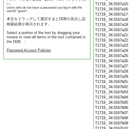
い。
T1719_.34.0167a15
Users who do not have a password can log in with the
T1719_.34.0167a16
userID "guest".
T1719_.34.0167a17
本文をドラッグして選択するとDDBの見出し語
T1719_.34.0167a18
検索結果が表示されます。
T1719_.34.0167a19
T1719_.34.0167a20
Select a portion of the text by dragging your
T1719_.34.0167a21
mouse to view all terms in the text contained in
T1719_.34.0167a22
the DDB. ・
T1719_.34.0167a23
Password Access Policies
T1719_.34.0167a24
T1719_.34.0167a25
T1719_.34.0167a26
T1719_.34.0167a27
T1719_.34.0167a28
T1719_.34.0167a29
T1719_.34.0167b01
T1719_.34.0167b02
T1719_.34.0167b03
T1719_.34.0167b04
T1719_.34.0167b05
T1719_.34.0167b06
T1719_.34.0167b07
T1719_.34.0167b08
T1719_.34.0167b09
T1719_.34.0167b10