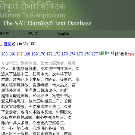
:
三義通兼四悉。大即世界。多即爲人對治。
:
勝即第一義也。應具明三念與外人異。及
:
以三念對大多勝之所以也。還將三念以
:
對四悉。具如止觀第十記。四韋陀者。如下
:
第五經疏及止觀第十記。次約教中牒前初
:
釋判屬三藏。準前文故但云所敬等。前從
用条件
使い方
English
:
今明下應義通偏圓。以前文中且對外釋
:
故云三藏。次大者下約後三教。初明多義
9_
湛然
述 ) in Vol. 00
:
但是約事。後三不可更加其數。但約所知
:
以釋其多。故前通釋大多勝三。各具三義。
165
166
167
168
169
170
171
172
173
174
175
176
177
[行番号:
有
/
:
故此後後漸優於前。約別圓者昔則從初。
:
今從得記。別存教道。言大力羅漢者。羅漢
:
中大。即無疑解脱也。次本迹中初述本三。次
:
迹來下述迹中三。初明本大。次本得下明
:
本勝。次先已下明本多。咨嗟者。謀事也。謀
:
而方嗟非輒爾故。言勝幢者。借大品文。言
:
超諸外道者。準理應云超諸偏小。但所
:
超雖近能超則遠。於理亦成。次迹中初示
:
愛見即在乳味。故此五味通萬二千。若權
:
若實皆經歴故。今從權者故云迹也。久矣
:
下云云者。各有久本隨本長短。中間設化
:
今日亦在釋尊諸味。觀心中先直對三。次
:
雖約中具大多勝。亦應更約空假各三。
:
言一心一切心者。心境倶心各攝一切。一
:
切不出三千故也。具如止觀第五文。若非