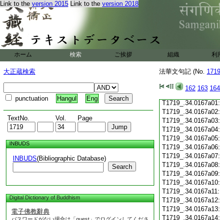
Link to the
version 2015
Link to the
version 2018
T1719_.34.0166c19
T1719_.34.0166c20
T1719_.34.0166c21
T1719_.34.0166c22
T1719_.34.0166c23
T1719_.34.0166c24
ホーム
検索
ご挨拶
組織
利
T1719_.34.0166c25
T1719_.34.0166c26
大正蔵検索
法華文句記 (No.
171
T1719_.34.0166c27
T1719_.34.0166c28
162
163
164
T1719_.34.0166c29
punctuation
Hangul
Eng
T1719_.34.0167a01
T1719_.34.0167a02
TextNo.
Vol.
Page
T1719_.34.0167a03
T1719_.34.0167a04
T1719_.34.0167a05
INBUDS
T1719_.34.0167a06
T1719_.34.0167a07
INBUDS
(Bibliographic Database)
T1719_.34.0167a08
Search
T1719_.34.0167a09
T1719_.34.0167a10
T1719_.34.0167a11
Digital Dictionary of Buddhism
T1719_.34.0167a12
T1719_.34.0167a13
電子佛教辭典
T1719_.34.0167a14
パスワードがない場合は「guest」でログインしてくださ