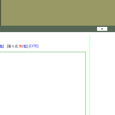
無
] [返り点:
無
/
有
]
[CITE]