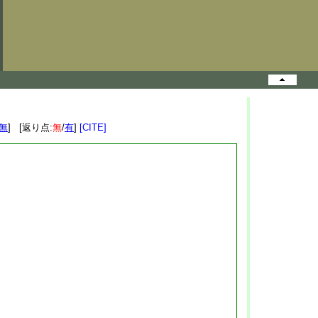
無
] [返り点:
無
/
有
]
[CITE]