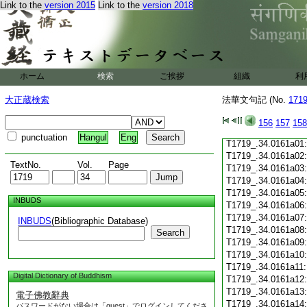
Link to the
version 2015
Link to the
version 2018
T1719_.34.0160c19
T1719_.34.0160c20
T1719_.34.0160c21
T1719_.34.0160c22
T1719_.34.0160c23
T1719_.34.0160c24
ホーム
検索
ご挨拶
組織
利
T1719_.34.0160c25
T1719_.34.0160c26
大正蔵検索
法華文句記 (No.
171
T1719_.34.0160c27
T1719_.34.0160c28
156
157
158
T1719_.34.0160c29
punctuation
Hangul
Eng
T1719_.34.0161a01
T1719_.34.0161a02
TextNo.
Vol.
Page
T1719_.34.0161a03
T1719_.34.0161a04
T1719_.34.0161a05
INBUDS
T1719_.34.0161a06
T1719_.34.0161a07
INBUDS
(Bibliographic Database)
T1719_.34.0161a08
Search
T1719_.34.0161a09
T1719_.34.0161a10
T1719_.34.0161a11
Digital Dictionary of Buddhism
T1719_.34.0161a12
T1719_.34.0161a13
電子佛教辭典
T1719_.34.0161a14
パスワードがない場合は「guest」でログインしてくださ