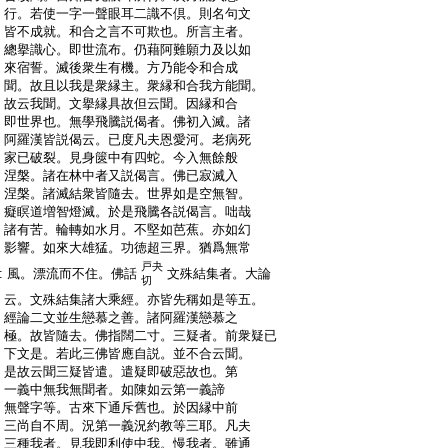
:
行。若使一字一聲眼耳二識不倶。則名句文
:
皆不成就。和合之言不可欺也。所言主者。
:
總擧識心。即世流布。仍藉阿難願力及以如
:
來宿誓。滅後衆生有機。方乃能令和合成
:
聞。故且以我是衆縁主。衆縁和合我方能聞。
:
故云我聞。文擧縁具故但云聞。因縁和合
:
即世界也。無學飛騰説偈者。佛初入滅。諸
:
阿羅漢皆説偈云。已度凡夫恩愛河。老病死
:
家已破裂。見身篋中有四蛇。今入無餘般
:
涅槃。諸在林中者又説偈言。佛已寂滅入
:
涅槃。諸滅結衆皆隨去。世界如是空無智。
:
癡瞑道増智燈滅。於是飛騰各説偈言。咄哉
:
諸有苦。輪轉如水月。不堅如芭蕉。亦如幻
:
影響。如來大雄猛。功徳超三界。猶爲無常
戸夬
:
風。漂流而不住。佛話
文殊結集者。大論
切
:
云。文殊結集諸大乘經。亦皆先稱如是等五。
:
經論二文並生戀慕之善。諸阿羅漢戀慕之
:
極。故皆隨去。佛指闊二寸。三疑者。前衆疑已
:
下文是。若此三佛皆應自説。並不合云聞。
:
是故云聞三疑皆遣。遣疑即破惡故也。第
:
一義中無我無聞者。如陳如云第一義諦
:
無聲字等。古來下通斥舊也。於因縁中前
:
三尚自不周。況第一義況約教等三耶。凡夫
:
三種我者。見我即利使中我。慢我者。雖通