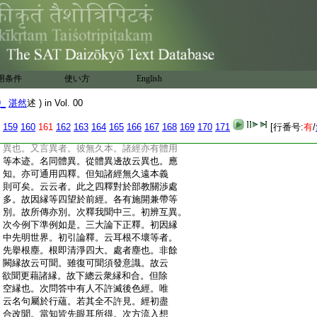
:
倶得實故。以龍陀久成從所證爲本。言龍
:
陀佛者。眞諦云。須菩提是東方青龍陀佛。有
:
引大寶積云。舍利弗成佛號金龍陀。未檢。
:
指此則知一切聲聞咸然。故見空生身子之
:
迹。則識一切聲聞之本。又聞經下乃以觀
:
心。釋成觀心。能覺之心名佛。即此覺心名
用条件
使い方
English
:
慧。亦即覺心通數具足。即此覺心與弘誓
:
倶。名慈心淨。約心下結。次若釋下判同異。
9_
湛然
述 ) in Vol. 00
:
先明去取。次當知下正判。所言他者。即他
:
部也。於前四味唯除鹿苑顯露無圓。所言
159
160
161
162
163
164
165
166
167
168
169
170
171
[行番号:
有
/
:
同者。但云今圓同彼圓故。應云兼帶復成
:
異也。又言異者。彼無久本。諸經亦有體用
:
等本迹。名同體異。從體異邊故云異也。應
:
知。亦可通用四釋。但知諸經無久遠本義
:
則可矣。云云者。此之四釋對於部教關渉處
:
多。故因縁等四望於前經。各有施開兼帶等
:
別。故所傳亦別。次釋我聞中三。初辨互異。
:
次今例下準例如是。三大論下正釋。初因縁
:
中先明世界。初引論釋。云耳根不壞等者。
:
先擧根塵。根即清淨四大。處者塵也。非餘
:
闕縁故云可聞。雖復可聞須發意識。故云
:
欲聞更藉諸縁。故下總云衆縁和合。但除
:
空縁也。次問答中有人不許滅後色經。唯
:
云名句屬於行蘊。若其全不許見。經初盡
:
合改聞。當知皆先眼耳所得。次方流入想