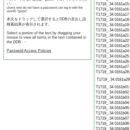
い。
T1719_.34.0161a15
Users who do not have a password can log in with the
T1719_.34.0161a16
userID "guest".
T1719_.34.0161a17
本文をドラッグして選択するとDDBの見出し語
T1719_.34.0161a18
検索結果が表示されます。
T1719_.34.0161a19
T1719_.34.0161a20
Select a portion of the text by dragging your
T1719_.34.0161a21
mouse to view all terms in the text contained in
T1719_.34.0161a22
the DDB. ・
T1719_.34.0161a23
Password Access Policies
T1719_.34.0161a24
T1719_.34.0161a25
T1719_.34.0161a26
T1719_.34.0161a27
T1719_.34.0161a28
T1719_.34.0161a29
T1719_.34.0161b01
T1719_.34.0161b02
T1719_.34.0161b03
T1719_.34.0161b04
T1719_.34.0161b05
T1719_.34.0161b06
T1719_.34.0161b07
T1719_.34.0161b08
T1719_.34.0161b09