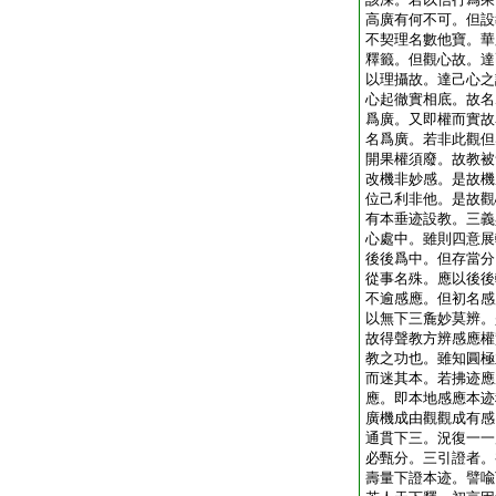
高廣有何不可。但設
不契理名數他寶。華
釋籤。但觀心故。達
以理攝故。達己心之
心起徹實相底。故名
爲廣。又即權而實故
名爲廣。若非此觀但
開果權須廢。故教被
改機非妙感。是故機
位己利非他。是故觀
有本垂迹設教。三義
心處中。雖則四意展
後後爲中。但存當分
從事名殊。應以後後
不逾感應。但初名感
以無下三麁妙莫辨。
故得聲教方辨感應權
教之功也。雖知圓極
而迷其本。若拂迹應
應。即本地感應本迹
廣機成由觀觀成有感
通貫下三。況復一一
必甄分。三引證者。
壽量下證本迹。譬喩