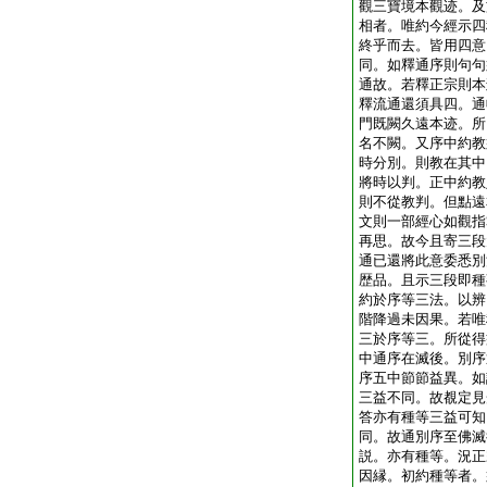
觀三寶境本觀迹。及
相者。唯約今經示四
終乎而去。皆用四意
同。如釋通序則句句
通故。若釋正宗則本
釋流通還須具四。通
門既闕久遠本迹。所
名不闕。又序中約教
時分別。則教在其中
將時以判。正中約教
則不從教判。但點遠
文則一部經心如觀指
再思。故今且寄三段
通已還將此意委悉別
歴品。且示三段即種
約於序等三法。以辨
階降過未因果。若唯
三於序等三。所從得
中通序在滅後。別序
序五中節節益異。如
三益不同。故覩定見
答亦有種等三益可知
同。故通別序至佛滅
説。亦有種等。況正
因縁。初約種等者。