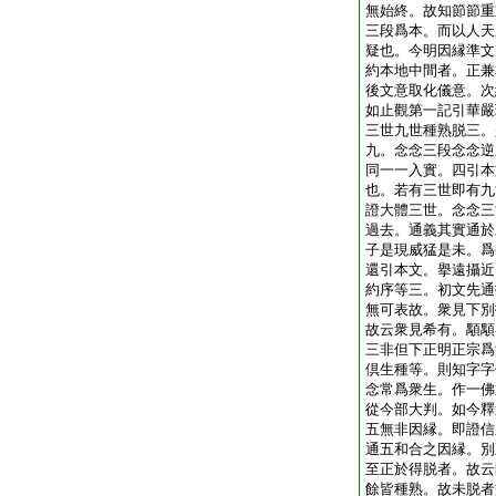
無始終。故知節節重
三段爲本。而以人天
疑也。今明因縁準文
約本地中間者。正兼
後文意取化儀意。次
如止觀第一記引華嚴
三世九世種熟脱三。
九。念念三段念念逆
同一一入實。四引本
也。若有三世即有九
證大體三世。念念三
過去。通義其實通於
子是現威猛是未。爲
還引本文。擧遠攝近
約序等三。初文先通
無可表故。衆見下別
故云衆見希有。顒顒
三非但下正明正宗爲
倶生種等。則知字字
念常爲衆生。作一佛
從今部大判。如今釋
五無非因縁。即證信
通五和合之因縁。別
至正於得脱者。故云
餘皆種熟。故未脱者