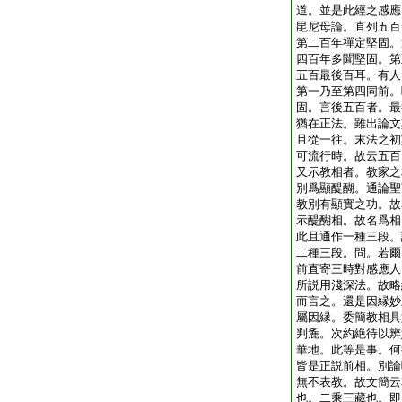
道。並是此經之感應
毘尼母論。直列五百
第二百年禪定堅固。
四百年多聞堅固。第
五百最後百耳。有人
第一乃至第四同前。
固。言後五百者。最
猶在正法。雖出論文
且從一往。末法之初
可流行時。故云五百
又示教相者。教家之
別爲顯醍醐。通論聖
教別有顯實之功。故
示醍醐相。故名爲相
此且通作一種三段。
二種三段。問。若爾
前直寄三時對感應人
所説用淺深法。故略
而言之。還是因縁妙
屬因縁。委簡教相具
判麁。次約絶待以辨
華地。此等是事。何
皆是正説前相。別論
無不表教。故文簡云
也。二乘三藏也。即