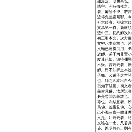
頡篇云。取免具也。
蹄字。今時俗依之。
者。能詮不成。若言
迹得免義豈爾耶。今
引大經者。引彼大經
實爲第一義。麁軟須
迹中三。初約師次約
初正引本文。次方便
文密示本意故也。若
文顯已通得引用。弟
於師。弟子尚非實小
縱其已知。須待彌勒
不疑。言云云者。廣
師。尚不知師之本迹
子耶。又弟子之本諸
也。師之久本出自今
當知下結意。初文者
義當見佛。汝所説者
必是聲聞菩薩故也。
等也。次結意者。所
爲佛。義當見佛。心
己心識三寶一體其理
文是。注云云者。將
文唯在一念。又若具
迹。以明觀心。則有