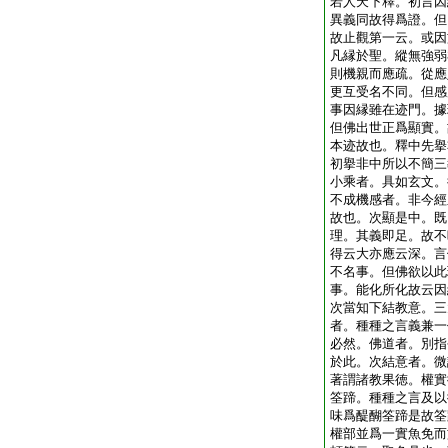
若人天下釋。初言因
異義同故得爲證。但
故止觀第一云。或因
凡縁於聖。縱無強弱
則機親而應疏。從應
更互受名不同。但感
事因縁雖在迹門。據
但佛出世正爲顯實。
本迹故也。釋中先擧
初擧非中所以不簡三
小乘者。具如玄文。
不成機感者。非今經
故也。次顯是中。既
理。其義即足。故不
得云大亦應云深。言
不名事。但佛欲以此
事。能化所化故云因
次當知下結教意。三
者。種種之言義兼一
必然。佛道者。別指
於此。次結意者。微
著謂諸教果徳。權實
筌蹄。種種之言及以
味爲醍醐筌蹄是故筌
權部並爲一實魚免而