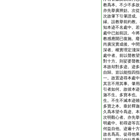
教爲本。不少不多故
亦先擧廣辨妨。次從
次故肇下引肇證成。
縁。設教擧前約教。
知本迹不名處中。若
處中已如前説。今將
教感應開已復施。廢
尚廣況實成後。中間
深者。權實理定淺深
處中者。前以聲教望
對十方。則娑婆聲教
本故却對多迹。迹多
自歸。豈以能指四指
一。故置迹尋本處中
其言不用其事。肇用
引者如何。故彼本迹
迦不生。多寶本也。
生。不生不滅本迹雖
多寶之本。垂於釋迦
久爲本望今爲迹。本
次明觀心者。亦先擧
明處中。初尋迹等言
何益自他。迹遍十方
故名爲高。徒尋他果
該深。若以信行爲乘