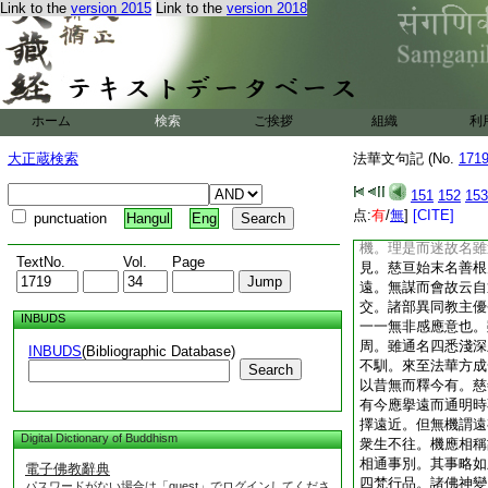
Link to the
version 2015
Link to the
version 2018
功。將何以爲久成行
觀。故云。觀與經合
部是法華三昧之筌罤
旨。總斯四義方可略
則意不周。當知二三
四令義易了。故一一
ホーム
検索
ご挨拶
組織
利
句咸異諸教。則法華
易了。次因縁下明一
大正蔵検索
法華文句記 (No.
171
縁。次若十方下是約
次若尋下是觀心。初
151
152
153
如是終至而去。無非
点:
有
/
無
]
[CITE]
punctuation
Hangul
Eng
今經感應妙也。法華
機。理是而迷故名雖
TextNo.
Vol.
Page
見。慈亘始末名善根
遠。無謀而會故云自
交。諸部異同教主優
INBUDS
一一無非感應意也。
周。雖通名四悉淺深
INBUDS
(Bibliographic Database)
不馴。來至法華方成
Search
以昔無而釋今有。慈
有今應擧遠而通明時
擇遠近。但無機謂遠
Digital Dictionary of Buddhism
衆生不往。機應相稱
相通事別。其事略如
電子佛教辭典
四梵行品。諸佛神變
パスワードがない場合は「guest」でログインしてくださ