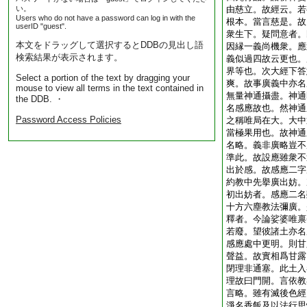
い。
由慈立。故經云。若
Users who do not have a password can log in with the
根本。當言慈是。故
userID "guest".
衆生下。疑問意者。
本文をドラッグして選択するとDDBの見出し語
因縁一義尚機衆。應
検索結果が表示されます。
義似過四故云更也。
界等也。次大經下答
Select a portion of the text by dragging your
爽。故事廣義中亦名
mouse to view all terms in the text contained in
無量神通攝盡。神通
the DDB. ・
名感應故也。然神通
Password Access Policies
之稱唯局在大。大中
當極果用也。故神通
名略。義非廣略豈不
準此。故設應雖衆不
出於感。故感應二字
約教中先擧廣出妨。
初出妨者。感應二名
十方六塵教法彌廣。
釋者。今論娑婆唯禀
若廢。望彼諸土亦名
感應處中更明。則甘
聲益。故實相爲甘露
閉理非通塞。此土入
理故曰門開。言依教
言略。雖有滅後色經
淨名香飯及以法行思