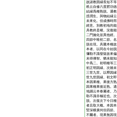
故諸教因縁長短不等
秖云自修六度肥功徳
結縁爲種熟脱。通教
惑潤生。與物結縁云
未來化。但成佛時而
經意。別教初地尚能
具教終是權。況復能
二門施化並異他經。
四節中唯初二節。名
脱在現。具騰本種故
本者。以同在今始脱
彌勒不識發疑故來偏
未得佛智。猶未能知
中爲二。初明種等三
初正明因縁。次雖未
三世九世。以釋因縁
世九世因縁。初文即
本因果種。果後方熟
因果種果後近熟。適
地踊云本眷屬者。乃
勒不識非極近也。次
脱。次復次下今日種
者且取大概。本因本
竪深横廣何但四節。
不爾者。現果無因現