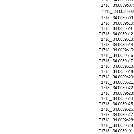
T1718_.34.0039b07
T1718_.34.0039b08
T1718_.34.0039b09
T1718_.34.0039b10
T1718_.34.0039b11
T1718_.34.0039b12
T1718_.34.0039b13
T1718_.34.0039b14
T1718_.34.0039b15
T1718_.34.0039b16
T1718_.34.0039b17
T1718_.34.0039b18
T1718_.34.0039b19
T1718_.34.0039b20
T1718_.34.0039b21
T1718_.34.0039b22
T1718_.34.0039b23
T1718_.34.0039b24
T1718_.34.0039b25
T1718_.34.0039b26
T1718_.34.0039b27
T1718_.34.0039b28
T1718_.34.0039b29
T1718_.34.0039c01