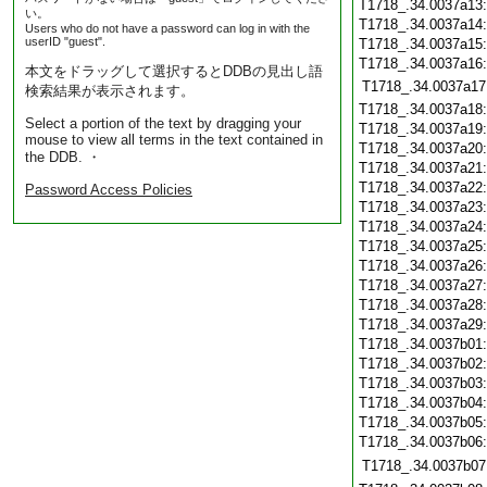
T1718_.34.0037a13
い。
T1718_.34.0037a14
Users who do not have a password can log in with the
userID "guest".
T1718_.34.0037a15
T1718_.34.0037a16
本文をドラッグして選択するとDDBの見出し語
T1718_.34.0037a17
検索結果が表示されます。
T1718_.34.0037a18
Select a portion of the text by dragging your
T1718_.34.0037a19
mouse to view all terms in the text contained in
T1718_.34.0037a20
the DDB. ・
T1718_.34.0037a21
T1718_.34.0037a22
Password Access Policies
T1718_.34.0037a23
T1718_.34.0037a24
T1718_.34.0037a25
T1718_.34.0037a26
T1718_.34.0037a27
T1718_.34.0037a28
T1718_.34.0037a29
T1718_.34.0037b01
T1718_.34.0037b02
T1718_.34.0037b03
T1718_.34.0037b04
T1718_.34.0037b05
T1718_.34.0037b06
T1718_.34.0037b07