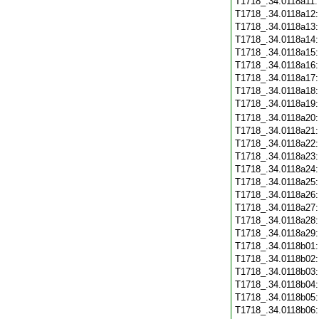
T1718_.34.0118a11
T1718_.34.0118a12
T1718_.34.0118a13
T1718_.34.0118a14
T1718_.34.0118a15
T1718_.34.0118a16
T1718_.34.0118a17
T1718_.34.0118a18
T1718_.34.0118a19
T1718_.34.0118a20
T1718_.34.0118a21
T1718_.34.0118a22
T1718_.34.0118a23
T1718_.34.0118a24
T1718_.34.0118a25
T1718_.34.0118a26
T1718_.34.0118a27
T1718_.34.0118a28
T1718_.34.0118a29
T1718_.34.0118b01
T1718_.34.0118b02
T1718_.34.0118b03
T1718_.34.0118b04
T1718_.34.0118b05
T1718_.34.0118b06