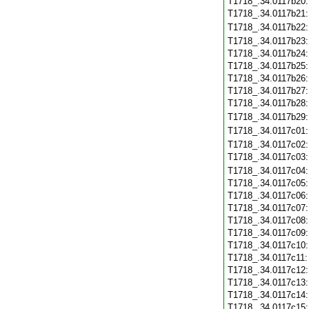
T1718_.34.0117b20
T1718_.34.0117b21
T1718_.34.0117b22
T1718_.34.0117b23
T1718_.34.0117b24
T1718_.34.0117b25
T1718_.34.0117b26
T1718_.34.0117b27
T1718_.34.0117b28
T1718_.34.0117b29
T1718_.34.0117c01
T1718_.34.0117c02
T1718_.34.0117c03
T1718_.34.0117c04
T1718_.34.0117c05
T1718_.34.0117c06
T1718_.34.0117c07
T1718_.34.0117c08
T1718_.34.0117c09
T1718_.34.0117c10
T1718_.34.0117c11
T1718_.34.0117c12
T1718_.34.0117c13
T1718_.34.0117c14
T1718_.34.0117c15