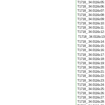
T1718_.34.0116c05
T1718_.34.0116c06
T1718_.34.0116c07
T1718_.34.0116c08
T1718_.34.0116c09
T1718_.34.0116c10
T1718_.34.0116c11
T1718_.34.0116c12
T1718_.34.0116c13
T1718_.34.0116c14
T1718_.34.0116c15
T1718_.34.0116c16
T1718_.34.0116c17
T1718_.34.0116c18
T1718_.34.0116c19
T1718_.34.0116c20
T1718_.34.0116c21
T1718_.34.0116c22
T1718_.34.0116c23
T1718_.34.0116c24
T1718_.34.0116c25
T1718_.34.0116c26
T1718_.34.0116c27
T1718_.34.0116c28