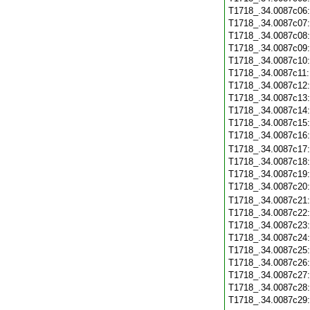
T1718_.34.0087c06
T1718_.34.0087c07
T1718_.34.0087c08
T1718_.34.0087c09
T1718_.34.0087c10
T1718_.34.0087c11
T1718_.34.0087c12
T1718_.34.0087c13
T1718_.34.0087c14
T1718_.34.0087c15
T1718_.34.0087c16
T1718_.34.0087c17
T1718_.34.0087c18
T1718_.34.0087c19
T1718_.34.0087c20
T1718_.34.0087c21
T1718_.34.0087c22
T1718_.34.0087c23
T1718_.34.0087c24
T1718_.34.0087c25
T1718_.34.0087c26
T1718_.34.0087c27
T1718_.34.0087c28
T1718_.34.0087c29