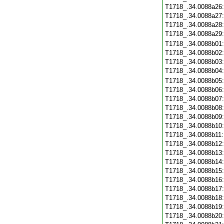
T1718_.34.0088a26
T1718_.34.0088a27
T1718_.34.0088a28
T1718_.34.0088a29
T1718_.34.0088b01
T1718_.34.0088b02
T1718_.34.0088b03
T1718_.34.0088b04
T1718_.34.0088b05
T1718_.34.0088b06
T1718_.34.0088b07
T1718_.34.0088b08
T1718_.34.0088b09
T1718_.34.0088b10
T1718_.34.0088b11
T1718_.34.0088b12
T1718_.34.0088b13
T1718_.34.0088b14
T1718_.34.0088b15
T1718_.34.0088b16
T1718_.34.0088b17
T1718_.34.0088b18
T1718_.34.0088b19
T1718_.34.0088b20