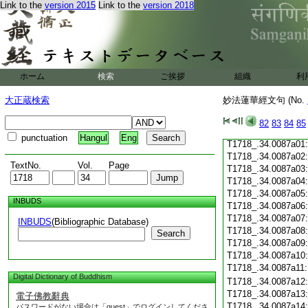
Link to the
version 2015
Link to the
version 2018
T1718_.34.0086c19
T1718_.34.0086c20
T1718_.34.0086c21
T1718_.34.0086c22
T1718_.34.0086c23
T1718_.34.0086c24
ホーム
検索
ご挨拶
組織
利
T1718_.34.0086c25
T1718_.34.0086c26
大正蔵検索
妙法蓮華經文句 (No.
T1718_.34.0086c27
T1718_.34.0086c28
82
83
84
85
T1718_.34.0086c29
punctuation
Hangul
Eng
T1718_.34.0087a01
T1718_.34.0087a02
TextNo.
Vol.
Page
T1718_.34.0087a03
T1718_.34.0087a04
T1718_.34.0087a05
INBUDS
T1718_.34.0087a06
T1718_.34.0087a07
INBUDS
(Bibliographic Database)
T1718_.34.0087a08
Search
T1718_.34.0087a09
T1718_.34.0087a10
T1718_.34.0087a11
Digital Dictionary of Buddhism
T1718_.34.0087a12
T1718_.34.0087a13
電子佛教辭典
T1718_.34.0087a14
パスワードがない場合は「guest」でログインしてくださ