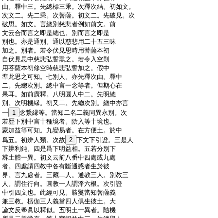
:
由。釋中三。先總標三乘。次釋次結。初如文。
:
次文二。先二乘。次菩薩。初文二。先破見。次
:
破思。如文。言總別慈悲者例如前文。前
:
文云合而言之即是總也。別而言之即是
:
別也。亦是通別。通以慈悲用二十五三昧
:
加之。別者。若令伏見思時用菩薩本初
:
自伏見思中慈悲弘誓熏之。若令入空則
:
用菩薩本初修空時慈悲弘誓加之。假中
:
準此思之可知。七別人。亦先釋次由。釋中
:
二。先總次別。總中言一念等者。但期心在
:
果耳。如前廣釋。八明圓人中二。先明總
:
別。次明機縁。初又二。先總次別。總中亦言
:
一
1
念繋縁等。當知二名二義同異永別。次
:
若歴下別中言十種境者。陰入等十境也。
:
蒙加益等可知。九變易者。在方便土。於中
:
爲五。初辨人類。次故
2
下文下引證。三是人
:
下辨利鈍。四是爲下明益相。五若分別下
:
辨土體一異。初文云前八番中四處或九處
:
者。四處謂四教中各有斷通惑者生於彼
:
界。言九處者。三藏二人。通教三人。別教三
:
人。謂住行向。圓教一人謂淨六根。次引證
:
中引四文也。此經可見。勝鬘當知菩薩義
:
兼三教。楞伽三人義當四人倶生彼土。大
:
論文反擧眞以釋似。五明土一異者。隨機