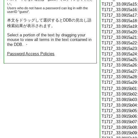
い。
T1717_.33.0915a15
Users who do not have a password can log in with the
T1717_.33.0915a16
userID "guest".
T1717_.33.0915a17
本文をドラッグして選択するとDDBの見出し語
T1717_.33.0915a18
検索結果が表示されます。
T1717_.33.0915a19
T1717_.33.0915a20
Select a portion of the text by dragging your
T1717_.33.0915a21
mouse to view all terms in the text contained in
T1717_.33.0915a22
the DDB. ・
T1717_.33.0915a23
Password Access Policies
T1717_.33.0915a24
T1717_.33.0915a25
T1717_.33.0915a26
T1717_.33.0915a27
T1717_.33.0915a28
T1717_.33.0915a29
T1717_.33.0915b01
T1717_.33.0915b02
T1717_.33.0915b03
T1717_.33.0915b04
T1717_.33.0915b05
T1717_.33.0915b06
T1717_.33.0915b07
T1717_.33.0915b08
T1717_.33.0915b09