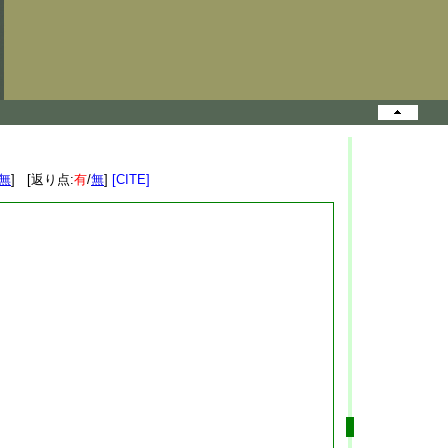
無
] [返り点:
有
/
無
]
[CITE]