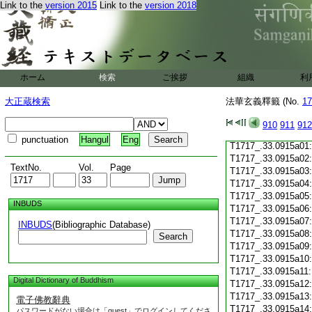
T1717_.33.0914c19
Link to the
version 2015
Link to the
version 2018
T1717_.33.0914c20
T1717_.33.0914c21
T1717_.33.0914c22
T1717_.33.0914c23
T1717_.33.0914c24
ホーム
検索
ご挨拶
組織
利
T1717_.33.0914c25
T1717_.33.0914c26
大正蔵検索
法華玄義釋籤 (No.
17
T1717_.33.0914c27
T1717_.33.0914c28
910
911
912
T1717_.33.0914c29
punctuation
Hangul
Eng
T1717_.33.0915a01
T1717_.33.0915a02
TextNo.
Vol.
Page
T1717_.33.0915a03
T1717_.33.0915a04
T1717_.33.0915a05
INBUDS
T1717_.33.0915a06
T1717_.33.0915a07
INBUDS
(Bibliographic Database)
T1717_.33.0915a08
Search
T1717_.33.0915a09
T1717_.33.0915a10
T1717_.33.0915a11
Digital Dictionary of Buddhism
T1717_.33.0915a12
T1717_.33.0915a13
電子佛教辭典
T1717_.33.0915a14
パスワードがない場合は「guest」でログインしてくださ