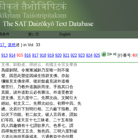
:
之法通伏愛見以爲機縁。初明出家修戒
:
在五停心前。次若均下行相
14
又三。初五停
:
心位。次賢名下四善根位。言如救
15
頭然者。
:
如止觀第七記。三一刹那下初果位。文相並
:
略但列大位耳細相不論。次修道中二。謂
:
超果及次第也。次結位及由結可知。此中
用条件
使い方
English
:
節節有機感相尋之可見。
16
以明賢位及
:
明見道修道等處處須加故爾。次明
17
支佛
17_
湛然
述 ) in Vol. 33
:
又三。先略明行相。次此人下略明機應。三
:
結位。與聲聞共爲中草故云猶也。次言華
913
914
915
916
917
918
919
920
921
922
923
924
925
[行番号:
有
/
:
飛釧動者。論云。有國王觀華飛葉動得辟
:
支佛。釧動者。禪經云。有國王令宮女摩身
:
爲鐶釧鬧。令漸漸減釧乃至唯一則不復
:
聲。因思此聲從因縁生悟辟支佛。亦如
:
獼猴見支佛坐禪。後於餘處見諸外道種
:
種苦行。乃教外道跏趺而坐。手捻其口合
:
其眼。諸外道歎云必有勝法。外道受教皆
:
證支佛。五六度中二。先釋次由。文闕引大
:
經結。初文又二。先釋次結位。初釋中四。先
:
總。次若行下別明行相。三六蔽下指教。四
:
以伏下功能。初二如文。破人言四者。謂如
:
幻等四。破天言十七三昧者。二十五有除
:
四人四趣猶有十七謂欲界六。色界七。謂
:
四禪無想梵王五含。無色四。三明六度對破
:
六道出地持菩薩戒本。六通教益中亦但釋