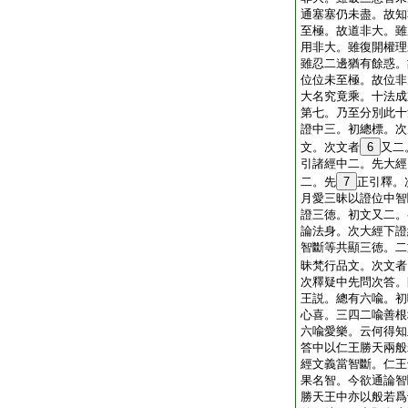
通塞塞仍未盡。故知
至極。故道非大。雖
用非大。雖復開權理
雖忍二邊猶有餘惑。
位位未至極。故位非
大名究竟乘。十法成
第七。乃至分別此十
證中三。初總標。次
文。次文者
6
又二
引諸經中二。先大經
二。先
7
正引釋。
月愛三昧以證位中智
證三徳。初文又二。
論法身。次大經下證
智斷等共顯三徳。二
昧梵行品文。次文者
次釋疑中先問次答。
王説。總有六喩。初
心喜。三四二喩善根
六喩愛樂。云何得知
答中以仁王勝天兩般
經文義當智斷。仁王
果名智。今欲通論智
勝天王中亦以般若爲