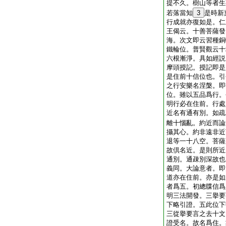
提不久。樹山等者生
若落當知
3
是時新
行成就亦復如是。仁
王偈云。十善菩薩發
海。次文即云習種銅
鐵輪位。普賢觀云十
六根漸淨。具如經説
摩頭授記。授記即是
是住前十信位也。引
之行安樂名涅槃。即
位。雖以五品爲行。
明行必在住前。行處
近名有通有別。如疏
離十惱亂。約近而論
攝其心。約非遠非近
退等一十八空。菩薩
故倶名近。是則所近
通別。通疎別深故也
義同。大論意者。即
道亦在住前。亦是如
者爲五。初總牒信爲
明三法開發。三擧要
下略引證。五此位下
三從擧要言之去十文
證受名。故名爲住。