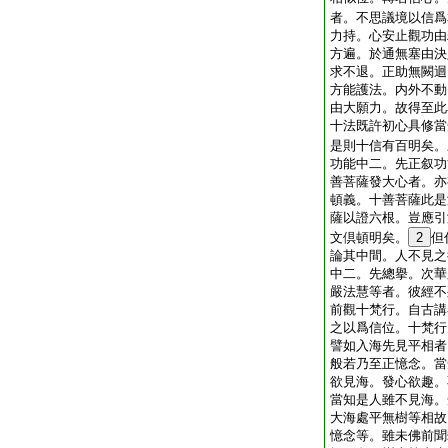
者。不思議境以信爲
力持。心安止觀功由
方遍。於通無塞由決
求不退。正助無闕迴
方能護法。内外不動
由大願力。故得至此
十法既許初心具修當
是則十信有百明矣。
功能中二。先正叙功
善菩薩發大心者。亦
頓義。十善菩薩此是
薩以證六根。豈應引
文倶頓明矣。
2
但
論其中間。人不見之
中二。先總擧。次華
嚴法慧等者。彼經不
前觀十梵行。自古講
之以爲信位。十梵行
譬如入海先見平相者
般若乃至正憶念。當
欲見海。發心欲趣。
當知是人雖不見海。
大海處平無樹等相故
憶念等。雖未佛前聞