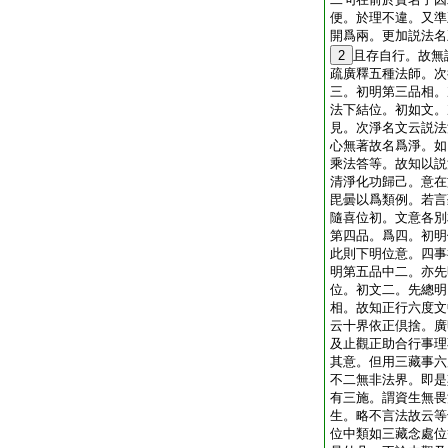
便。於理不違。又準
開爲兩。更加説法名
2
且存自行。故無
疏廣釋五種法師。次
三。初明第三品相。
法下結位。初如文。
見。次淨名文云説法
心無著故名爲淨。如
乘法答等。故知以説
清淨化功歸己。意在
毘曇以爲類例。若言
隨喜位初。文意各別
第四品。爲四。初明
此則下明位意。四事
明第五品中二。亦先
位。初文二。先總明
相。故知正行六度文
云十界依正倶捨。廣
及止觀正助合行事理
其意。但用三藏事六
不二無非法界。即是
有三施。謂資生無畏
生。略不言法故云等
位中類如三藏念處位