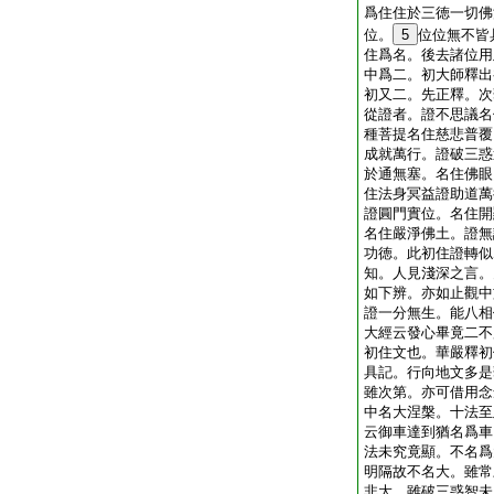
爲住住於三徳一切佛
位。
5
位位無不皆
住爲名。後去諸位用
中爲二。初大師釋出
初又二。先正釋。次
從證者。證不思議名
種菩提名住慈悲普覆
成就萬行。證破三惑
於通無塞。名住佛眼
住法身冥益證助道萬
證圓門實位。名住開
名住嚴淨佛土。證無
功徳。此初住證轉似
知。人見淺深之言。
如下辨。亦如止觀中
證一分無生。能八相
大經云發心畢竟二不
初住文也。華嚴釋初
具記。行向地文多是
雖次第。亦可借用念
中名大涅槃。十法至
云御車達到猶名爲車
法未究竟顯。不名爲
明隔故不名大。雖常
非大。雖破三惑智未