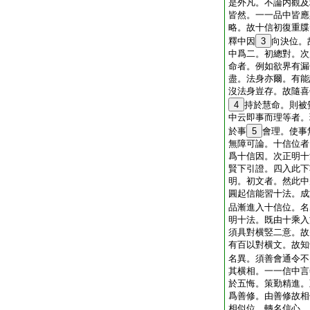
是外凡。不論内觀及
皆然。一一品中皆應
略。故十信初復重牒
釋中因
3
向決位。
中爲二。初總對。次
命者。例如欲界有漏
盡。法身亦爾。有能
沒法身豈存。故隨喜
4
持於慧命。則被
中云即事而理等者。
於事
5
會理。使事
無障可論。十信位者
爲十信因。次正明十
賢下引證。四入此下
明。初文者。然此中
圓起信能習十法。成
品漸進入十信位。名
明十法。既由十乘入
須具對横竪二意。故
有百以對横文。故知
名異。須善會通令不
其横相。一一信中言
於五悔。策勤精進。
爲善修。由善修故相
相似位。轉名信心。