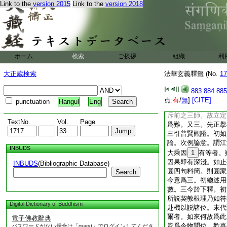
Link to the
version 2015
Link to the
version 2018
不通曉兩教位意。又
指初心以爲妙覺。唯
成圓教後位徒施。兼
依舊判誠爲未可。次
悉是偏者。約理則證
諸位。故知諸師偏從
ホーム
検索
ご挨拶
組織
利
意。前之三師並云頓
之引經失旨其理自虧
大正蔵検索
法華玄義釋籤 (No.
17
20
即住前。既許
有淺深。乃成五十二
883
884
885
部所明皆有兩意。如
点:
有
/
無
]
[CITE]
punctuation
Hangul
Eng
重述中二先述次難。
斥前之三師。故立定
TextNo.
Vol.
Page
爲難。又三。先正擧
三引普賢觀證。初如
論。次例論意。謂江
INBUDS
大乘因
1
有等者。
因果即有深淺。如止
INBUDS
(Bibliographic Database)
圓四句料簡。則圓家
Search
今意爲三。初總述用
數。三今於下釋。初
所説契教根理乃如符
Digital Dictionary of Buddhism
赴機以説諸位。末代
爾者。如來何故爲此
電子佛教辭典
皆爲令物聞位。歡喜
パスワードがない場合は「guest」でログインしてくださ