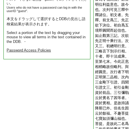
い。
明位利益意也。故今
Users who do not have a password can log in with the
也。次列可見三釋中
userID "guest".
釋諸位。初文者。先
本文をドラッグして選択するとDDBの見出し語
釋。前文爲三。先正
検索結果が表示されます。
欲下決位。初自爲五
境即圓聞而起信也。
Select a portion of the text by dragging your
如止觀第三記。次欲
mouse to view all terms in the text contained in
先正明十乘行法。次
the DDB. ・
又三。初總明行意。
Password Access Policies
三略言下別示行相。
十者。即十法成乘。
至第七末。今此正意
相稍略故但略列。與
經圓意。次行者下明
正明第二品相。次内
三金剛下引證。四聞
引證文三。初引金剛
資於前品。三引彌勒
云於實名了因等者。
資於實相。是故持誦
降斯已外。但名生因
云於餘福。不趣菩提
七寶如須彌山福也。
菩提。是故此二名爲
二句在前於實名了因