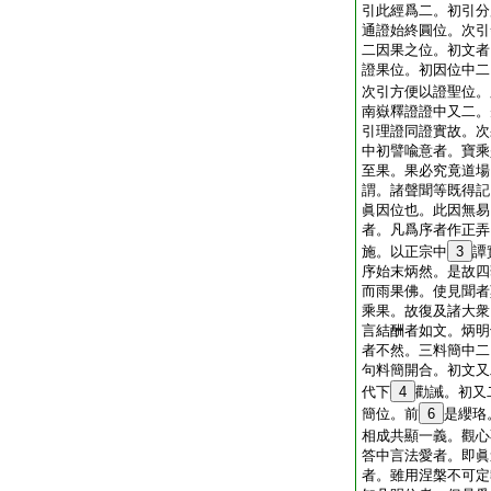
引此經爲二。初引分
通證始終圓位。次引
二因果之位。初文者
證果位。初因位中二
次引方便以證聖位。
南嶽釋證證中又二。
引理證同證實故。次
中初譬喩意者。寶乘
至果。果必究竟道場
謂。諸聲聞等既得記
眞因位也。此因無易
者。凡爲序者作正弄
施。以正宗中
3
譚
序始末炳然。是故四
而雨果佛。使見聞者
乘果。故復及諸大衆
言結酬者如文。炳明
者不然。三料簡中二
句料簡開合。初文又
代下
4
勸誡。初又
簡位。前
6
是纓珞
相成共顯一義。觀心
答中言法愛者。即眞
者。雖用涅槃不可定