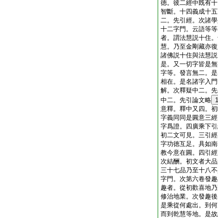
徳。彼二經中既有十
智斷。十四義成十五
二。先引經。次諸學
十二字門。云語等等
者。謂法慧説十住。
慧。乃至金剛藏亦復
諸佛説十住與法慧説
是。又一切字皆是無
字等。發言無二。是
相在。是名諸字入門
解。次釋疑中二。先
中二。先引論文略
意釋。釋中又四。初
字義同同是圓意三經
字爲證。四廣乘下引
初二文可見。三引經
字功徳互足。具如南
教今意在圓。四引經
次結酬。初文者大品
三十七品乃至十八不
字門。次第六卷發趣
趣者。從初歡喜地乃
修治地業。次發趣後
是乘從何處出。到何
而到乾慧等地。是故