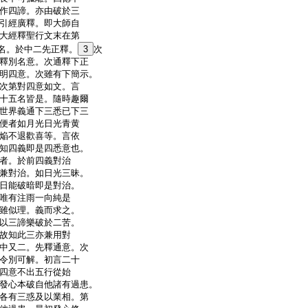
作四諦。亦由破於三
引經廣釋。即大師自
大經釋聖行文末在第
名。於中二先正釋。
3
次
釋別名意。次通釋下正
明四意。次雖有下簡示。
次第對四意如文。言
十五名皆是。隨時趣爾
世界義通下三悉已下三
便者如月光日光青黄
焔不退歡喜等。言依
知四義即是四悉意也。
者。於前四義對治
兼對治。如日光三昧。
日能破暗即是對治。
唯有注雨一向純是
雖似理。義而求之。
以三諦樂破於二苦。
故知此三亦兼用對
中又二。先釋通意。次
令別可解。初言二十
四意不出五行從始
發心本破自他諸有過患。
各有三惑及以業相。第