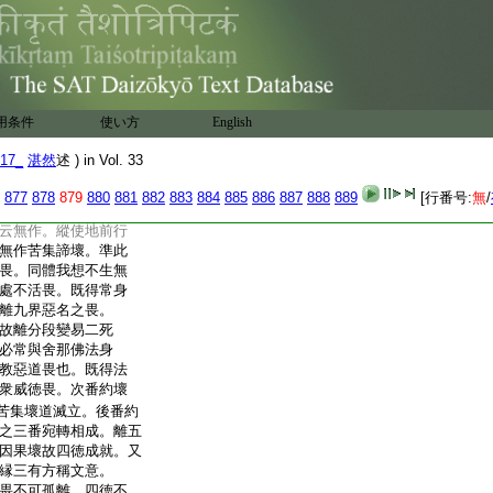
切法差別。知四乘相
。謂聲聞乘相。支佛乘
相。第十地亦云知四乘
切法門無邊法門。以
故至第八地始觀十
釋。與大經初地離五
用条件
使い方
English
。次料簡中二。先引
善道等及無愛憎身者。
17_
湛然
述 ) in Vol. 33
7
憎名無惡道畏。
無死畏。私謂去章
877
878
879
880
881
882
883
884
885
886
887
888
889
[行番号:
無
/
五怖畏故無作苦集
云無作。縱使地前行
無作苦集諦壞。準此
畏。同體我想不生無
處不活畏。既得常身
離九界惡名之畏。
故離分段變易二死
必常與舍那佛法身
教惡道畏也。既得法
衆威徳畏。次番約壞
苦集壞道滅立。後番約
之三番宛轉相成。離五
因果壞故四徳成就。又
縁三有方稱文意。
畏不可孤離。四徳不