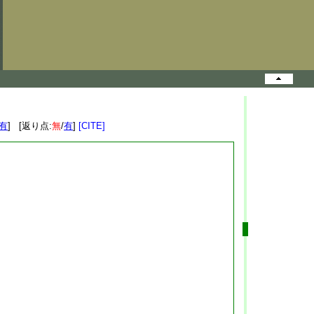
有
] [返り点:
無
/
有
]
[CITE]