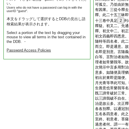
い。
可孤立。乃並由於無
Users who do not have a password can log in with the
有因果。三從今釋去
userID "guest".
釋。此二十五三昧即
本文をドラッグして選択するとDDBの見出し語
十三卷中具足
2
列
検索結果が表示されます。
釋疑。初又二。先通
釋。初文中二。初正
Select a portion of the text by dragging your
初文四義即四悉意。
mouse to view all terms in the text contained in
隨時等四名者。此二
the DDB. ・
而立。即是通意。故
Password Access Policies
名即是別意。言隨義
白等。言對治者如熱
理者如常樂我等。故
次簡示中言多用對治
意多。如隨便及理猶
初出於東即是隨便。
月光青等準此可知。
生善意也常樂我等名
既三諦常破於三常。
以三諦我破不自在。
治是故云多。次正釋
各各別釋。以通冠別
五名各四意者。此之
至終。初意者。菩薩
過患者何。謂一一有