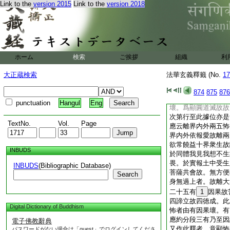
Link to the
version 2015
Link to the
version 2018
百身。第九地説知一
爲衆生説。四乘相者
相。菩薩乘相。佛乘
相。乃至差別樂説一
此驗知是別教地相。
種身。今文依地論略
ホーム
検索
ご挨拶
組織
利
怖畏得二十五三昧同
論文。次解釋。言愛
大正蔵検索
法華玄義釋籤 (No.
17
不於善道起愛惡道起
不於善惡身起愛憎名
874
875
876
安三釋。初一番約離
punctuation
Hangul
Eng
壞。爲顯圓道滅故故
次第行至此據位亦是
TextNo.
Vol.
Page
應云離界内外兩五怖
界内外依報愛故離兩
欲常饒益十界衆生故
INBUDS
於同體我見我想不生
畏。於實報土中受生
INBUDS
(Bibliographic Database)
菩薩共會故。無方便
Search
身無過上者。故離大
二十五有
1
因果故
四諦立故四徳成。此
Digital Dictionary of Buddhism
怖者由有因果壞。有
應約分段三有乃至因
電子佛教辭典
又作此釋者。意顯怖
パスワードがない場合は「guest」でログインしてくださ