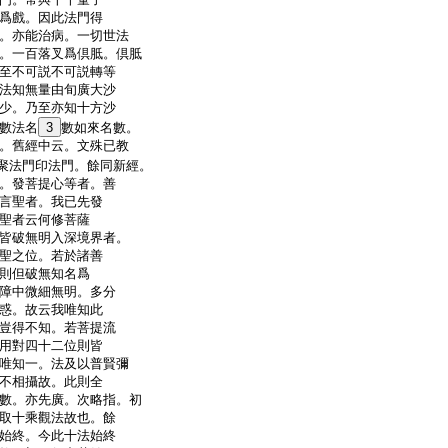
爲戲。因此法門得
。亦能治病。一切世法
。一百落叉爲倶胝。倶胝
至不可説不可説轉等
法知無量由旬廣大沙
少。乃至亦知十方沙
數法名
3
數如來名數。
。舊經中云。文殊已教
聚法門印法門。餘同新經。
。發菩提心等者。善
言聖者。我已先發
聖者云何修菩薩
皆破無明入深境界者。
聖之位。若於諸善
則但破無知名爲
障中微細無明。多分
惑。故云我唯知此
豈得不知。若菩提流
用對四十二位則皆
唯知一。法及以普賢彌
不相攝故。此則全
數。亦先廣。次略指。初
取十乘觀法故也。餘
始終。今此十法始終