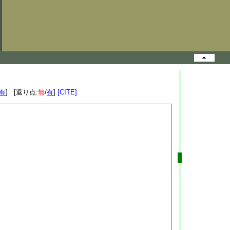
有
] [返り点:
無
/
有
]
[CITE]