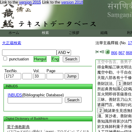
昧者。彼法界品善財
Link to the
version 2015
Link to the
version 2018
三昧。廣如經説。投
聚落名伊沙那。有婆
見彼婆羅門修行苦行
猶如大山。中有刀山
投身火聚。善財云
ホーム
検索
ご挨拶
組織
利
言汝今若能上此刀山
悉皆清淨。善財念言
大正蔵検索
法華玄義釋籤 (No.
17
根具難。値佛聞法遇
如法教得正命難。此
866
867
868
險惡徒黨詐稱菩薩善
punctuation
Hangul
Eng
王空中告言。善男子
得金剛焔三昧光明法
TextNo.
Vol.
Page
魔空中勸。十千自在
天龍八部各有十千修
善財説法。
1
善財
INBUDS
所起眞善知識心説偈
至火間即得菩薩善住
INBUDS
(Bibliographic Database)
三昧。善財言刀山大
Search
婆羅門言。唯我行此
2
燒諸衆生見惑無
淺。算沙者。善財南
Digital Dictionary of Buddhism
善知識所得算沙法門
於文殊師利童子所修
電子佛教辭典
パスワードがない場合は「guest」でログインしてくださ
入工巧神通知一切法