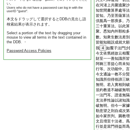
い。
在河渚上共圍遶聚沙
Users who do not have a password can log in with the
知世間書算界處等法
userID "guest".
皆知。乃至菩薩算法
本文をドラッグして選択するとDDBの見出し語
倶胝爲一那庾多。乃
検索結果が表示されます。
三十重算法。以此算
聚。悉知内外顆粒多
Select a portion of the text by dragging your
數。知衆生數法差別
mouse to view all terms in the text contained in
the DDB. ・
皆能知能説成就大願
我
4
如黶子法門沙
Password Access Policies
今文依舊經故云相黶
財至一一善知識所皆
阿耨三菩提心而未知
行等。次功能中。言
今文通論一教不分賢
知識所但得俗諦三昧
無明。若入實相則破
並約教道不融破無明
一法門耳。證道無隔
支法界性論以諸知識
破無明。但今一家據
勒意望之則自成次第
如今家所判。圓教増
文且増至十法者。爲
行並是當門得益而爲