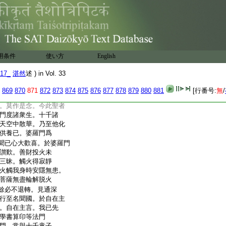
至摩耶夫人所獲是
巖赴火者。善財南行有
羅門名曰勝熱。善財
求一切智。四面火聚
高峻無極。登彼山上
我已先發等
。婆羅門
云云
用条件
使い方
English
投身火聚。諸菩薩行
。人身難得。脱諸難難諸
17_
湛然
述 ) in Vol. 33
善知識逢善友難。受
將非魔所使耶。此非
869
870
871
872
873
874
875
876
877
878
879
880
881
[行番号:
無
/
知識耶。爾時十千梵
。莫作是念。今此聖者
門度諸衆生。十千諸
天空中散華。乃至他化
供養已。婆羅門爲
聞已心大歡喜。於婆羅門
讃歎。善財投火未
三昧。觸火得寂靜
火觸我身時安隱無患。
菩薩無盡輪解脱火
餘必不退轉。見通深
行至名聞國。於自在主
。自在主言。我已先
學書算印等法門
門。常與十千童子