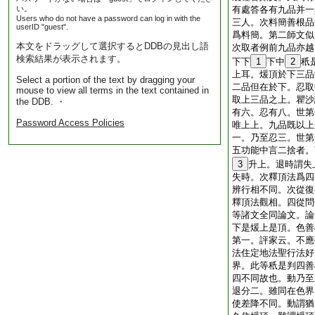
い。
有處答各有九品并一
Users who do not have a password can log in with the
三人。次料簡善根品
userID "guest".
爲料簡。第二師文似
本文をドラッグして選択するとDDBの見出し語
次取者例前九品亦越
検索結果が表示されます。
下下
1
下中
2
秖
上耳。煖頂於下三品
Select a portion of the text by dragging your
二品但在於下。忍取
mouse to view all terms in the text contained in
取上三品之上。瞿沙
the DDB. ・
有六。忍有八。世第
Password Access Policies
唯上上。九品既以上
一。乃至忍三。世第
五功能中言二捨者。
3
升上。退時謂失
失時。次釋頂法爲四
辨行相不同。次從復
釋頂法觀相。四從問
等諸文全同論文。論
下是煖上是頂。色善
第一。評家云。不應
法住定地法聖行法好
界。此等秖是判四善
四不同故也。動乃至
退分二。雖同在色界
使差降不同。動謂猶