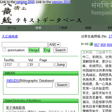
Link to the
version 2015
Link to the
version 2018
念中。先五停。次四
次觀能下明停心功能
治。但列名對病而已
四念中亦略不列名。
中文相稍廣。於中又
下。判位即以功能爲
ホーム
検索
ご挨拶
組織
利
善根者。盡依婆沙文
於初煖中爲五。初正
大正蔵検索
法華玄義釋籤 (No.
17
煖在初。三於正法下
下料簡釋疑。五煖有
857
858
859
觀故有煖生。次文可
punctuation
Hangul
Eng
次料簡。三如佛下引
中二。初簡法。次簡
TextNo.
Vol.
Page
迴解脱等者。婆沙云
略。依彼問云。煖善
何因縁何法何果何報
INBUDS
生爲縁起。爲聞慧爲
色無色界。爲有覺有
INBUDS
(Bibliographic Database)
根相應。爲一心爲多
Search
世第一法亦如是問。
答文。論答并如今文
脱是其意趣等。唯闕
Digital Dictionary of Buddhism
漏法。頂是煖家功用
復有説者不斷善根是
電子佛教辭典
幾種答如文。又問有
パスワードがない場合は「guest」でログインしてくださ