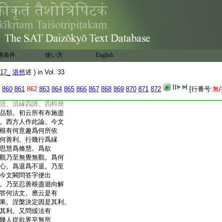
念。初五停中三。先釋名。
。三數息下。正明用
。廣如止觀第十記。次
但擧數對位。至下照
二。初明功能。次初翻
其相状。煖法已上四
用条件
使い方
English
相稍略。今略出論文。
釋煖義。次尊者下釋
17_
湛然
述 ) in Vol. 33
明所縁諦。四從所有
下明功能。初文者由智
860
861
862
863
864
865
866
867
868
869
870
871
872
[行番号:
無
/
見。第三文中三。先釋
證。須縁四諦。四料簡
品類。初云所有布施盡
。西方人作此論。今文
根有何意趣爲何所依
何善利。行幾行爲縁
思慧爲脩慧。爲欲
觀乃至無覺無觀。爲何
心。爲退爲不退。乃至
今文闕問答字便出
。乃至忍善根盡迴向解
答何法文。應云是有
果。涅槃決定因是其利。
其利。又問煖法有
幾人從欲界至無所