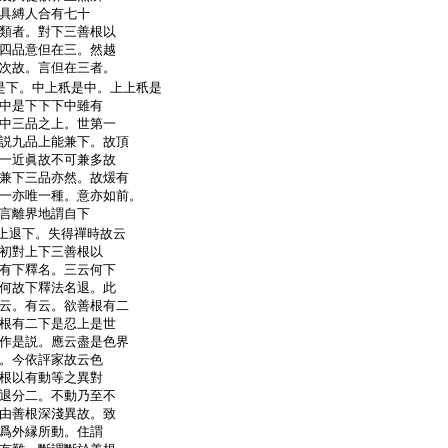
具縛人合有七十
類者。對下三善根以
四品意但在三。然越
次故。言但在三者。
是下。中上秖是中。上上秖是
中是下下下中雖有
中三品之上。世第一
説九品上能兼下。故頂
一近眞故不可兼多故
兼下三品亦然。故煖有
一亦唯一種。意亦如前。
言離界地謂自下
上退下。失得禪時故云
初對上下三善根以
有下釋名。三云何下
何故下釋法名退。此
云。有云。欲善根有二
根有二下是忍上是世
作是説。應云盡是色界
。今依評家故云色
根以有動等之異對
退分二。不動乃至不
由善根深淺異故。致
爲外縁所動。住謂