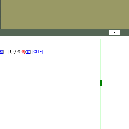
有
] [返り点:
無
/
有
]
[CITE]