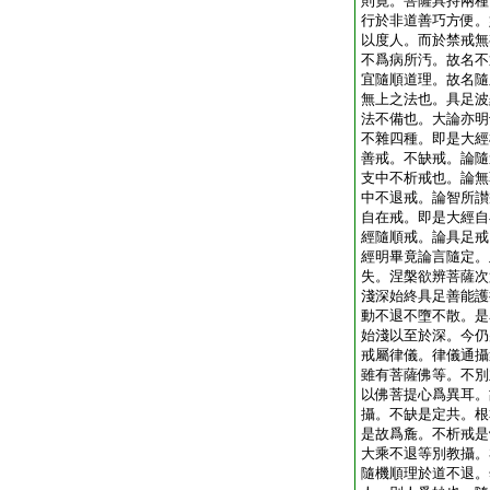
則寛。菩薩具持兩種
行於非道善巧方便。
以度人。而於禁戒無
不爲病所汚。故名不
宜隨順道理。故名隨
無上之法也。具足波
法不備也。大論亦明
不雜四種。即是大經
善戒。不缺戒。論隨
支中不析戒也。論無
中不退戒。論智所讃
自在戒。即是大經自
經隨順戒。論具足戒
經明畢竟論言隨定。
失。涅槃欲辨菩薩次
淺深始終具足善能護
動不退不墮不散。是
始淺以至於深。今仍
戒屬律儀。律儀通攝
雖有菩薩佛等。不別
以佛菩提心爲異耳。
攝。不缺是定共。根
是故爲麁。不析戒是
大乘不退等別教攝。
隨機順理於道不退。