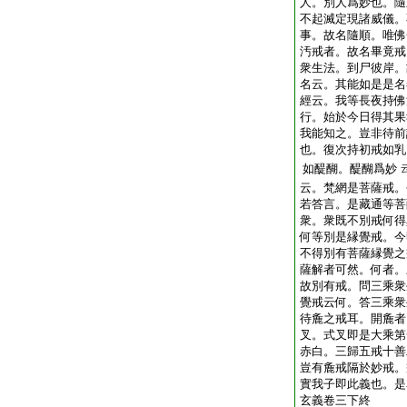
人。別人爲妙也。隨
不起滅定現諸威儀。
事。故名隨順。唯佛
汚戒者。故名畢竟戒
衆生法。到尸彼岸。
名云。其能如是是名
經云。我等長夜持佛
行。始於今日得其果
我能知之。豈非待前
也。復次持初戒如乳
如醍醐。醍醐爲妙
云。梵網是菩薩戒。
若答言。是藏通等菩
衆。衆既不別戒何得
何等別是縁覺戒。今
不得別有菩薩縁覺之
薩解者可然。何者。
故別有戒。問三乘衆
覺戒云何。答三乘衆
待麁之戒耳。開麁者
叉。式叉即是大乘第
赤白。三歸五戒十善
豈有麁戒隔於妙戒。
實我子即此義也。是
玄義卷三下終