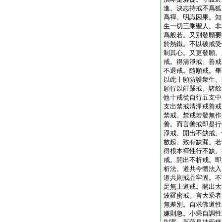
進。決志持戒不爲狐
爲禪。明識因果。知
生一切三乘聖人。非
爲般若。又別發願要
於熱鐵。不以破戒受
制其心。又更發願。
戒。得清淨戒。善戒
不退戒。隨順戒。畢
以此十願防護衆生。
願行以莊嚴戒。諸餘
他十戒從自行五支中
支出禁戒清淨戒善戒
禁戒。禁戒若發無作
善。而言善戒即是行
淨戒。開出不缺戒。
數起。致有缺漏。若
得根本禪性行不缺。
戒。開出不析戒。即
析法。道共今體法入
道共則戒品牢固。不
足無上道戒。開出大
波羅蜜戒。言大乘者
無差別。自求佛道性
嫌則急。小乘自調性