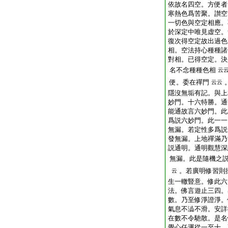
依故名四空。方便者
寒熱色爲苦聚。讃空
一切色與空定相應。
於深定中唯見虚空。
復次得空定故出過色
相。空法持心種種諸
對相。已得空定。決
名不念種種色相
云
便。委在禪門
云云
隱沒無垢有記。與上
妙門。十六特勝。通
能通故言六妙門。此
爲説六妙門。此一一
無漏。若定性多爲説
發無漏。上地禪滿乃
説通明。通明觀慧深
無漏。此是隨機之
。若廣明修習則
云
生一轍豎意。修此六
法。佛言遊止三四。
數。乃至修淨證淨。
氣息不澁不滑。安詳
在數不令馳散。是名
覺心任運從一至十。