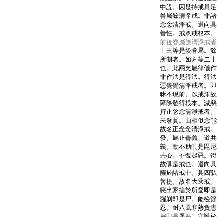
中説。因是持戒具足
眷屬餘清淨戒。非諸
念念清淨戒。迴向具
善性。戒衆戒根本。
前後眷屬餘清淨戒者
十三等是後眷屬。餘
所制者。如方等二十
也。此兩支屬律儀作
非作法是得法。得法
惡覺覺清淨戒者。即
昧不現前。以戒淨故
障除發得根本。滅惡
持正念念清淨戒者。
未發眞。由相似念能
故名正念念清淨戒。
發。屬止善義。道共
義。動不動倶是毘尼
共心。不復起惡。得
故倶是戒也。迴向具
薩於諸戒中。具四弘
菩提。故名大乘戒。
惡出家捨於所愛即是
羅刹即是尸。能檢節
忍。耐八風寒熱貪恚
損即是羼提。守護於