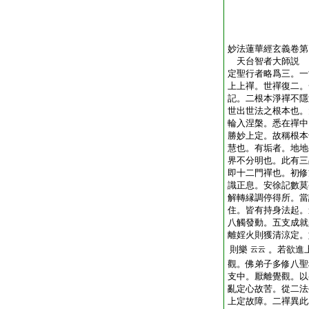
妙法蓮華經玄義卷第
天台智者大師説
定聖行者略爲三。一
上上禪。世禪復二。
記。二根本淨禪不隱
世出世法之根本也。
輪入涅槃。悉在禪中
勝妙上定。故稱根本
慧也。有垢者。地地
界不分明也。此有三
即十二門禪也。初修
識正息。安徐記數莫
解轉縁調停得所。當
住。皆有持身法起。
八觸發動。五支成就
離婬火則獲清涼定。
則樂
。若欲進
云云
觀。佛弟子多修八聖
支中。厭離覺觀。以
亂定心故苦。從二法
上定故障。二禪異此