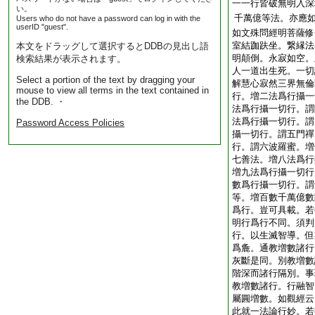
一一行皆破無明入深
い。
千萬億等法。亦應
Users who do not have a password can log in with the
userID "guest".
如文殊問經明菩薩修
室結跏趺坐。繋縁法
本文をドラッグして選択するとDDBの見出し語
明顛倒。永寂如空。
検索結果が表示されます。
人一道出生死。一切
Select a portion of the text by dragging your
解慧心寂然三界無倫
mouse to view all terms in the text contained in
行。増二法爲行攝一
the DDB. ・
法爲行攝一切行。謂
法爲行攝一切行。謂
Password Access Policies
攝一切行。謂五門禪
行。謂六波羅蜜。増
七善法。増八法爲行
増九法爲行攝一切行
數爲行攝一切行。謂
等。増百數千萬億數
爲行。豈可具載。若
明行爲行不同。須判
行。以生滅智導。但
爲麁。通教増數諸行
灰斷是同。別教増數
階深而諸行隔別。事
教増數諸行。行融智
屬圓増數。如觀經云
此就一法論行妙。若