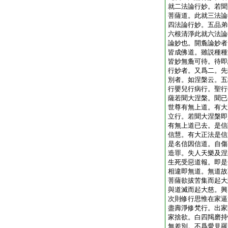
就二法論行妙。若聞
菩薩道。此就三法論
四法論行妙。五品弟
六根清淨此就六法論
論妙也。開麁論妙者
皆成佛道。雖説種種
皆妙無麁可待。待即
行妙者。又爲二。先
別者。如涅槃云。五
行嬰兒行病行。聖行
薩若聞大涅槃。聞已
世尊有無上道。有大
立行。若聞大涅槃即
有無上道已去。是信
信慧。有大正法是信
是名信因信道。自傷
造罪。失人天樂及涅
生死受惡道報。即是
相違即無道。無道故
菩薩欲拔苦集而起大
與道滅而起大慈。興
次則修行思惟在家逼
盡壽淨修梵行。出家
家捨欲。白四羯磨持
無差別。不爲愛見羅