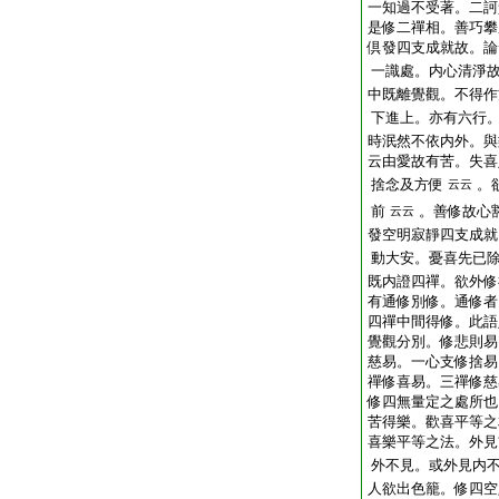
一知過不受著。二訶
是修二禪相。善巧攀
倶發四支成就故。論
一識處。内心清淨
中既離覺觀。不得作
下進上。亦有六行
時泯然不依内外。與
云由愛故有苦。失喜
捨念及方便
。
云云
前
。善修故心
云云
發空明寂靜四支成就
動大安。憂喜先已
既内證四禪。欲外修
有通修別修。通修者
四禪中間得修。此語
覺觀分別。修悲則易
慈易。一心支修捨易
禪修喜易。三禪修慈
修四無量定之處所也
苦得樂。歡喜平等之
喜樂平等之法。外見
外不見。或外見内
人欲出色籠。修四空