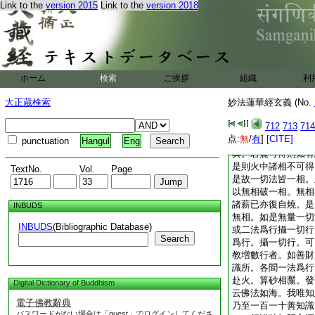
如是。是名下智導行
Link to the
version 2015
Link to the
version 2018
定部帙判通教。但取
爲通耳。今且引釋論
菩薩行般若時。雖知
切法種種相。雖知諸
切法一相。云何觀一
法無相。如四大各各
ホーム
検索
ご挨拶
組織
利
風。但地多以地爲名
大正蔵検索
妙法蓮華經玄義 (No.
無此異相。若火中有
三大在火中。二大遂
712
713
714
大併熱則三大捨自性
点:
無
/
有
]
[CITE]
punctuation
Hangul
Eng
大。若言有三大而細
異。若麁可得則知有
是則火中諸相不可得
TextNo.
Vol.
Page
是故一切法皆一相。
以無相破一相。無相
諸薪已亦復自燒。是
INBUDS
無相。如是無量一切
INBUDS
(Bibliographic Database)
或二法爲行攝一切行
Search
爲行。攝一切行。可
教増數行者。如善財
識所。各聞一法爲行
赴火。算砂相黶。發
Digital Dictionary of Buddhism
云佛法如海。我唯知
電子佛教辭典
乃至一百一十善知識
パスワードがない場合は「guest」でログインしてくださ