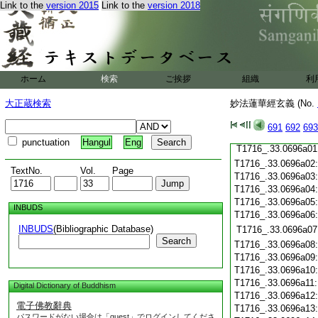
Link to the
version 2015
Link to the
version 2018
T1716_.33.0695c20
T1716_.33.0695c21
T1716_.33.0695c22
T1716_.33.0695c23
T1716_.33.0695c24
T1716_.33.0695c25
ホーム
検索
ご挨拶
組織
利
T1716_.33.0695c26
大正蔵検索
妙法蓮華經玄義 (No.
T1716_.33.0695c27
T1716_.33.0695c28
691
692
693
T1716_.33.0695c29
punctuation
Hangul
Eng
T1716_.33.0696a01
T1716_.33.0696a02
TextNo.
Vol.
Page
T1716_.33.0696a03
T1716_.33.0696a04
T1716_.33.0696a05
INBUDS
T1716_.33.0696a06
INBUDS
(Bibliographic Database)
T1716_.33.0696a07
Search
T1716_.33.0696a08
T1716_.33.0696a09
T1716_.33.0696a10
T1716_.33.0696a11
Digital Dictionary of Buddhism
T1716_.33.0696a12
電子佛教辭典
T1716_.33.0696a13
パスワードがない場合は「guest」でログインしてくださ