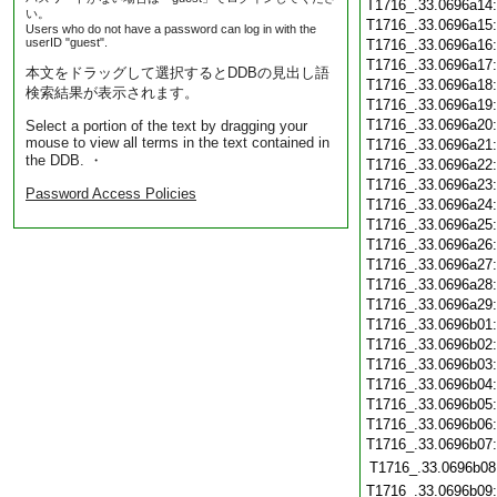
T1716_.33.0696a14
い。
T1716_.33.0696a15
Users who do not have a password can log in with the
userID "guest".
T1716_.33.0696a16
T1716_.33.0696a17
本文をドラッグして選択するとDDBの見出し語
T1716_.33.0696a18
検索結果が表示されます。
T1716_.33.0696a19
T1716_.33.0696a20
Select a portion of the text by dragging your
mouse to view all terms in the text contained in
T1716_.33.0696a21
the DDB. ・
T1716_.33.0696a22
T1716_.33.0696a23
Password Access Policies
T1716_.33.0696a24
T1716_.33.0696a25
T1716_.33.0696a26
T1716_.33.0696a27
T1716_.33.0696a28
T1716_.33.0696a29
T1716_.33.0696b01
T1716_.33.0696b02
T1716_.33.0696b03
T1716_.33.0696b04
T1716_.33.0696b05
T1716_.33.0696b06
T1716_.33.0696b07
T1716_.33.0696b08
T1716_.33.0696b09