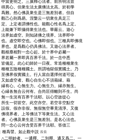
:
中當更明之。三廣釋心法者。前所明法豈
:
得異心。但衆生法太廣佛法太高。於初學
:
爲難。然心佛及衆生是三無差別者。但自
:
觀己心則爲易。涅槃云一切衆生具足三
:
定。上定者謂佛性也。能觀心性名爲上定。
:
上能兼下即攝得衆生法也。華嚴云。遊心
:
法界如虚空。則知諸佛之境界。法界即中
:
也。虚空即空也。心佛即假也。三種具即佛境
:
界也。是爲觀心仍具佛法。又遊心法界者。
:
觀根塵相對一念心起。於十界中必屬一
:
界若屬一界即具百界千法。於一念中悉
:
皆備足。此心幻師於一日夜。常造種種衆生
:
種種五陰種種國土。所謂地獄假實國土。乃
:
至佛界假實國土。行人當自選擇何道可從。
:
又如虚空者。觀心自生心不須藉縁。藉
:
縁有心。心無生力。心無生力。縁亦無生。
:
心縁各無合云何有。合尚叵得離則不生。尚
:
無一生況有百界千法耶。以心空故從心
:
所生一切皆空。此空亦空。若空非空點空
:
設假。假亦非假。無假無空畢竟清淨。又復
:
佛境界者。上等佛法下等衆生法。又心法
:
者。心佛及衆生是三無差別。是名心法也。
:
問一念心云何含受百界千法耶。答借三
:
種爲譬。如止觀中説
云云
:
△二明妙者。一通釋。二別釋。通又爲二。一