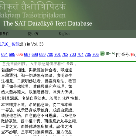
:
得前多義。則可見
。又涅槃偈云。諸行無
云云
:
常是生滅法。生滅滅已寂滅爲樂。六道相性
:
即是諸行。二乘通教相性即是無常。別教菩
:
薩相性即是生滅滅已。佛界相性即是寂滅
:
爲樂。又生滅滅已寂滅爲樂。即是別教相性。
:
即於生滅仍是寂滅不待滅已方稱爲樂。
用条件
使い方
English
:
是爲圓教佛界相性
。又七佛通戒偈云。
云云
1716_
智顗
説 ) in Vol. 33
:
諸惡莫作衆善奉行。自淨其意是諸佛教。
:
四趣相性即是諸惡。人天相性即是衆善。自
694
695
696
697
698
699
700
701
702
703
704
705
706
[行番号:
有
/
:
淨其意。即有析體淨意是二乘相性。入假淨
:
意是菩薩相性。入中淨意是佛界相性
。
云云
:
若能解十相性。與衆經論律合者。即通達
:
三藏通別。識一切法無有障礙。廣明衆生
:
法相竟。二廣明佛法者。佛豈有別法。秖百
:
界千如是佛境界。唯佛與佛究竟斯理。如
:
函大蓋亦隨大。以無邊佛智。照廣大佛境。
:
到其源底。名隨自意法也。若照九
性相。
法界
:
本末纖芥不遺。名隨他意法。從二法本垂
:
十界迹。或示己身或示他身。或説自意語。
:
或説他意語。自意他意不可思議。己身他身
:
微妙寂絶。皆非權非實。而能應於九界之權。
:
一界之實。而於佛法無所損減。諸佛之法
:
豈不妙耶。是事可知無勞廣説。至方便品