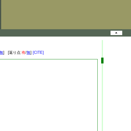
無
] [返り点:
有
/
無
]
[CITE]