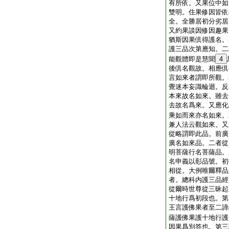
有所依。又果位中如
雙明。住果修因皆依
全。全勝居初分劣居
又約果談因修因趣果
猶斯因果倶得護名。
護三品次第應知。二
能觀體即是慧聞
4
後倶名觀故。相應倶
言如來者謂即所觀。
覺迷本妄識輪迴。反
本來故名如來。雖去
去故名爲來。又應化
乘如而來亦名如來。
兼人法云觀如來。又
從略謂即此品。前廣
廣名如來品。二者從
明菩薩行名菩薩品。
名申義以彰品號。初
相從。大例唯爾釋品
者。總科内護三品經
從爾時世尊從三昧起
十地行爲初段也。第
王言護佛果者至二諦
薩護佛果護十地行護
因果爲別答也。第三