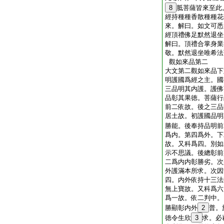
8
胝菩薩皆來至此
經持種種香散種種花
來。解曰。如文可悉
經頂禮佛足默然退坐
解曰。頂禮合掌身業
敬。默然退坐唯希法
觀如來品第二
大文第二觀如來品下
明護國爲經之主。國
三品明其内護。護佛
品彰其果徳。菩薩行
前二依故。後之三品
居土故。初護國品明
勝能。後奉持品明前
爲内。第四爲外。下
故。又科爲四。別如
示不思議。後總彰前
二爲内内彰勝劣。次
外護滿本所求。次因
四。内外依持十三法
無上寶故。又科爲六
爲一故。依二判中。
勝顯彰内外
2
普。
徳令生欣
3
求。必