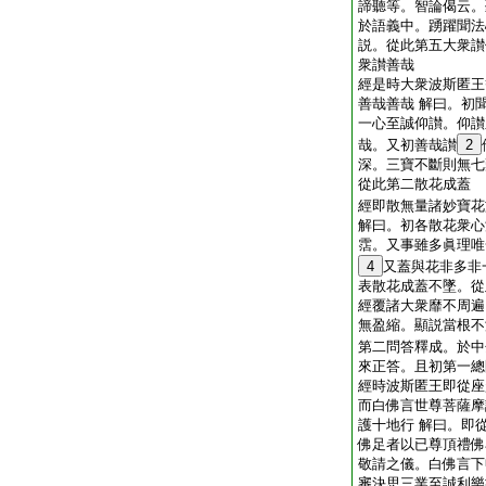
諦聽等。智論偈云。
於語義中。踴躍聞法
説。從此第五大衆讃
衆讃善哉
經是時大衆波斯匿王
善哉善哉 解曰。初
一心至誠仰讃。仰讃
哉。又初善哉讃
2
深。三寶不斷則無七
從此第二散花成蓋
經即散無量諸妙寶花
解曰。初各散花衆心
霑。又事雖多眞理唯
4
又蓋與花非多非
表散花成蓋不墜。從
經覆諸大衆靡不周遍
無盈縮。顯説當根不
第二問答釋成。於中
來正答。且初第一總
經時波斯匿王即從座
而白佛言世尊菩薩摩
護十地行 解曰。即
佛足者以已尊頂禮佛
敬請之儀。白佛言下
審決思三業至誠利樂