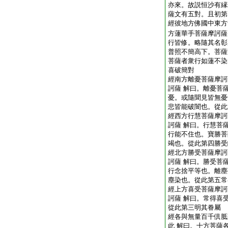
亦來。故説恒沙有縁
薩文有五對。且初第
經彼地方佛國中東方
方蓮華手菩薩摩訶薩
行皆修。略隨其名彰
普照不簡高下。菩薩
菩薩者衆行如蓮不染
喜破簡對
經南方離憂菩薩摩訶
訶薩 解曰。離憂菩
憂。或隨聞見皆無憂
悲皆能破闇也。從此
經西方行慧菩薩摩訶
訶薩 解曰。行慧菩
行能不住也。寶勝菩
竭也。從此第四勝受
經北方勝受菩薩摩訶
訶薩 解曰。勝受菩
行念捨平等也。離塵
塵染也。從此第五常
經上方喜受菩薩摩訶
訶薩 解曰。常得喜
從此第三明其眷屬
經各與無量百千倶胝
此 解曰。十方菩薩