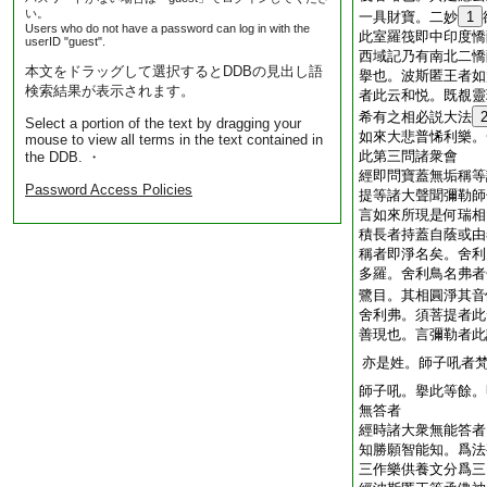
い。
一具財寶。二妙
1
Users who do not have a password can log in with the
此室羅筏即中印度憍
userID "guest".
西域記乃有南北二憍
本文をドラッグして選択するとDDBの見出し語
擧也。波斯匿王者如
検索結果が表示されます。
者此云和悦。既覩靈
希有之相必説大法
Select a portion of the text by dragging your
如來大悲普悕利樂。
mouse to view all terms in the text contained in
此第三問諸衆會
the DDB. ・
經即問寶蓋無垢稱等
Password Access Policies
提等諸大聲聞彌勒師
言如來所現是何瑞相
積長者持蓋自蔭或由
稱者即淨名矣。舍利
多羅。舍利鳥名弗者
鷺目。其相圓淨其音
舍利弗。須菩提者此
善現也。言彌勒者此
亦是姓。師子吼者
師子吼。擧此等餘。
無答者
經時諸大衆無能答者
知勝願智能知。爲法
三作樂供養文分爲三