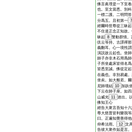
佛言眞理是一下至卷
也。至文當悉。別科
一標二護。二明問答
分爲五。且初第一
經爾時世尊從三昧起
不住道正念正知故。
昧起
8
警動群情。
倶云等持。古譯禪那
義翻耳。心一境性謂
演説故云起也。坐師
師子亦非木石用爲師
子所坐處床皆得名爲
皆悉至誠。佛從定起
在義也。非別易處。
坐矣。如大般若。爾
尼師壇結
10
加趺
下云在師子座。如四
山威光
11
逈出。
佛知王心
經告大衆言吾知十六
尊大慈普皆利樂我等
曰。正遍知覺善得他
仰希法雨。
12
文
告彼大衆作如是言。