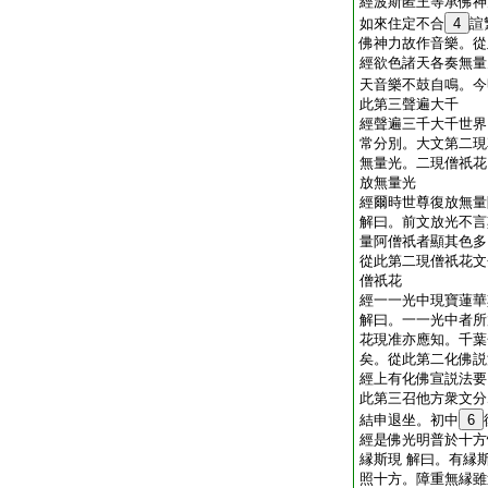
經波斯匿王等承佛神
如來住定不合
4
諠
佛神力故作音樂。從
經欲色諸天各奏無量
天音樂不鼓自鳴。今
此第三聲遍大千
經聲遍三千大千世界
常分別。大文第二現
無量光。二現僧祇花
放無量光
經爾時世尊復放無量
解曰。前文放光不言
量阿僧祇者顯其色多
從此第二現僧祇花文
僧祇花
經一一光中現寶蓮華
解曰。一一光中者所
花現准亦應知。千葉
矣。從此第二化佛説
經上有化佛宣説法要
此第三召他方衆文分
結申退坐。初中
6
經是佛光明普於十方
縁斯現 解曰。有縁
照十方。障重無縁雖