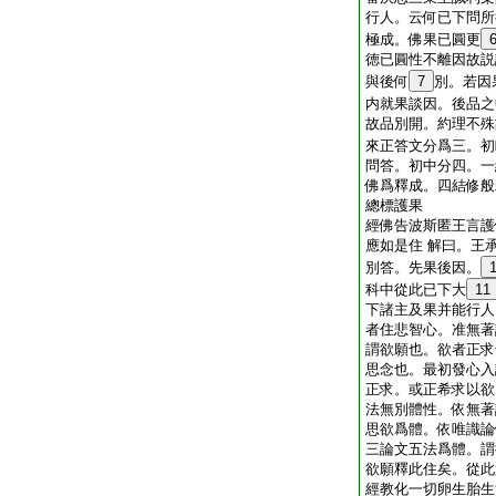
行人。云何已下問所
極成。佛果已圓更
徳已圓性不離因故説
與後何
7
別。若因
内就果談因。後品之
故品別開。約理不殊
來正答文分爲三。初
問答。初中分四。一
佛爲釋成。四結修般
總標護果
經佛告波斯匿王言護
應如是住 解曰。王
別答。先果後因。
科中從此已下大
11
下諸主及果并能行人
者住悲智心。准無著
謂欲願也。欲者正求
思念也。最初發心入
正求。或正希求以欲
法無別體性。依無著
思欲爲體。依唯識論
三論文五法爲體。謂
欲願釋此住矣。從此
經教化一切卵生胎生