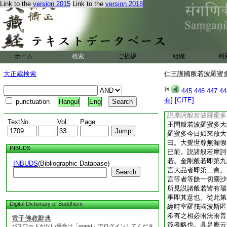
Link to the
version 2015
Link to the
version 2018
無常縱心逸蕩。令因
衆生信現天報。動種
故。三我慢衆生恒起
動知無常故。四呪術
擧。令因大動知己劣
論。説有七因。一令
ホーム
検索
ご挨拶
組織
利
心不散故。三令放逸
念法相故。五令衆生
大正蔵検索
仁王護國般若波羅蜜多經
得解脱故。七令隨順
倒生解故地動矣。從
445
446
447
44
爲四。且初第一大衆
有
]
[CITE]
punctuation
Hangul
Eng
經爾時大衆自相謂言
説摩訶般若波羅蜜多
TextNo.
Vol.
Page
王問般若波羅蜜多大
羅蜜多今日如來放大
曰。大覺世尊無漏假
INBUDS
已前。説諸般若摩訶
若。金剛般若即第九
INBUDS
(Bibliographic Database)
言大品者即第二會。
Search
言等者等餘一切塵沙
所見説諸般若皆有瑞
事即其意也。從此第
Digital Dictionary of Buddhism
經時室羅筏國波斯匿
希有之相必雨法雨普
電子佛教辭典
筏者略也。具足應云
パスワードがない場合は「guest」でログインしてくださ