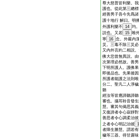
尊大慈普皆利樂。我
護也。從此第三總標
經善男子吾今先爲諸
護十地行 解曰。明
外護利樂不
14
均
説也。又若
15
唯
寧
16
念。外嚴内
災。三毒不除三災必
又内外言約二相説。
佛大悲曾無異説。由
次第理必然故。善男
下明所護人。護佛果
即後品也。先果後因
所護者能護之法則唯
分二。聖凡二人淨穢
聽
經汝等皆應諦聽諦聽
審也。攝耳聆音發生
慧。審其句偈思其義
又復諦者令心寂靜對
善思者令心調柔治彼
之者令心明記治彼
者障生勝慧。謂若有
穢等三器。得甘露味